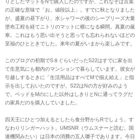
りとしたマットをNで購入したのですが、これなぞは言葉
の正確な意味で「お、値段以上」。すでに秋となりました
が、盛夏の昼下がり、水シャワーの後のシーブリーズ大量
塗布工程を経てニトリのマットに横になる瞬間。真夏の厳
寒。これはもう思い出そうと思っても忘れられないほどの
至福のひとときでした。来年の夏がいまから楽しみです。
このブログの初期でS８ぐらいだったS22はすでに家を出
て生意気にも都内のマンションで暮らしています。彼女が
引越しするときに「生活用品はすべてMで揃え給え」と指
示を出しておいたのですが、S22はNの方が好みのよう
で、ベッドをMのにした以外はしきりとNに通ってラグだ
の家具だのを購入していました。
四天王にひとつ加えるとしたら食分野からRでしょう。す
なわりリンガーハット。UMSNR（ウムスナーと読む。国
連機関みたい）は日本の消費の五人囃子であります。今日