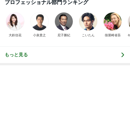
昨日の通勤コーデ＆【本日20時スタート】楽天お買
い物マラソンお得情報まとめ
norikoオフィシャルブログ「Noricoco room 〜365
6日前
日コーディネート日記〜」Powered by Ameba
アラフォーの確定拠出年金の評価損益