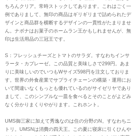
ちろんクリア。常時ストックしてあります。これはごく一
例でありまして、無印の商品はギリギリまで詰められたデ
ザインと商品群を横断するデザインの一貫性がたまりませ
ん。ナボナはお菓子のホームラン王かもしれませんが、無
印は生活用品の三冠王です。
S：フレッシュチーズとトマトのサラダ。すなわちインサ
ラータ・カプレーゼ。この品質と美味しさで299円。あま
りに美味しいのでいつもWサイズ598円を注文しておりま
す。世界の外食産業でサプライチェーンの構築・運用にお
いて間違いなくもっとも優れているのがサイゼリヤであり
まして、このシンプルな一皿を食べるとそのことがよどみ
なく分かりまくりやがります。これホント。
UMS御三家に加えて秀逸なのは住の分野のN。すなわちニ
トリ。UMSNは消費の四天王。この夏に寝床に引くひんや