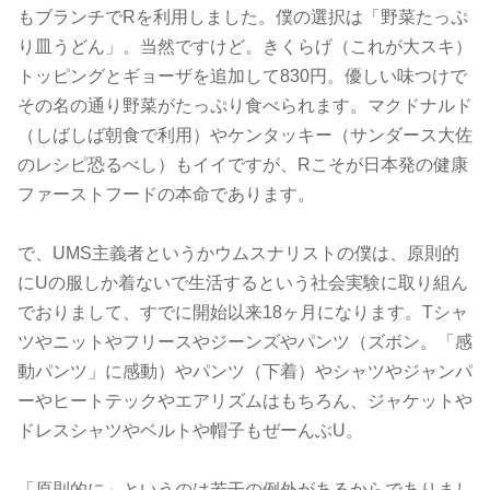
もブランチでRを利用しました。僕の選択は「野菜たっぷ
り皿うどん」。当然ですけど。きくらげ（これが大スキ）
トッピングとギョーザを追加して830円。優しい味つけで
その名の通り野菜がたっぷり食べられます。マクドナルド
（しばしば朝食で利用）やケンタッキー（サンダース大佐
のレシピ恐るべし）もイイですが、Rこそが日本発の健康
ファーストフードの本命であります。
で、UMS主義者というかウムスナリストの僕は、原則的
にUの服しか着ないで生活するという社会実験に取り組ん
でおりまして、すでに開始以来18ヶ月になります。Tシャ
ツやニットやフリースやジーンズやパンツ（ズボン。「感
動パンツ」に感動）やパンツ（下着）やシャツやジャンパ
ーやヒートテックやエアリズムはもちろん、ジャケットや
ドレスシャツやベルトや帽子もぜーんぶU。
「原則的に」というのは若干の例外があるからでありまし