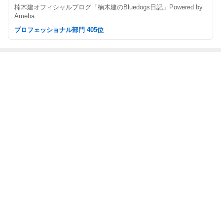
楠木建オフィシャルブログ「楠木建のBluedogs日記」Powered by
Ameba
プロフェッショナル部門 405位
最近の画像つき記事
こっちは飽きな
飽きない曲
メンバー紹介
Bluedogsの紹介
いけれどお客さ
まがすぐ飽きる
曲
もっと見る
ABEMA
上白石萌音 喜びの報告に芸能界から祝
福の声｢お体を大切に｣