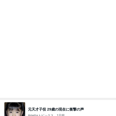
Amebaトピックス
2日前
芸能人・有名人ブログ TOPへ
ヒデ 美容デビューし若返った友人
Amebaトピックス
1日前
2026/08/02(K) 3本
何でかな？何でだろ？
8日前
届いてびっくりしたペラペラの靴棚