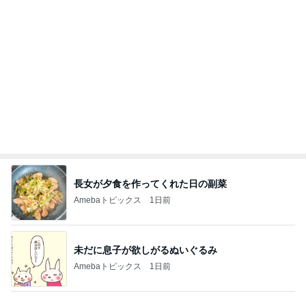
Amebaトピックス
1日前
記事を読む
理由を
ZERO「不都合な…ver2」
1日前
返答したら違う話になった出来事
Amebaトピックス
1日前
9/10【イベント】のお知らせ
辰巳ゆうとオフィシャルブログ Powered by Ameb
2日前
a
だいたの夫 渋い菓子を気に入った息子
Amebaトピックス
2日前