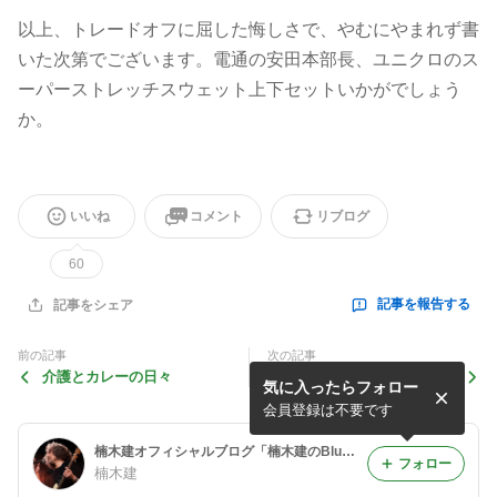
以上、トレードオフに屈した悔しさで、やむにやまれず書
いた次第でございます。電通の安田本部長、ユニクロのス
ーパーストレッチスウェット上下セットいかがでしょう
か。
いいね
コメント
リブログ
60
記事を報告する
記事をシェア
前の記事
次の記事
介護とカレーの日々
チャレンジャー
気に入ったらフォロー
会員登録は不要です
楠木建オフィシャルブログ「楠木建のBluedogs日記」Powered by Ameba
フォロー
楠木建