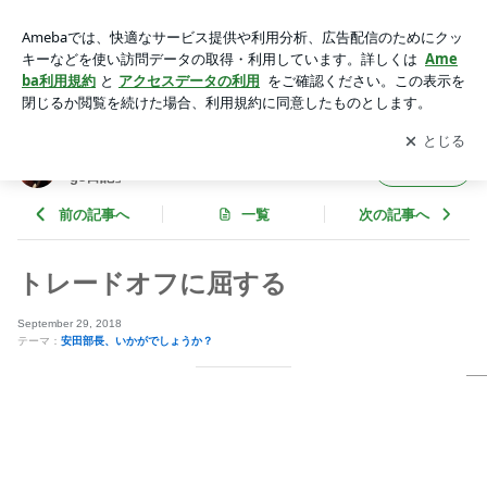
トレードオフに屈する | 楠木建オフィシャルブログ「楠木建の
Bluedogs日記」Powered by Ameba
アプリをダウンロードして
ブログの更新通知
を受け取りまし
開く
ょう。
楠木建オフィシャルブログ「楠木建のBluedo
フォロー
gs日記」
前の記事へ
一覧
次の記事へ
トレードオフに屈する
September 29, 2018
テーマ：
安田部長、いかがでしょうか？