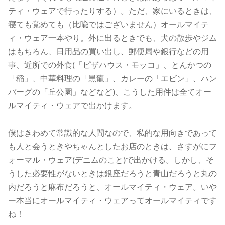
ティ・ウェアで行ったりする）。ただ、家にいるときは、
寝ても覚めても（比喩ではございません）オールマイテ
ィ・ウェア一本やり。外に出るときでも、犬の散歩やジム
はもちろん、日用品の買い出し、郵便局や銀行などの用
事、近所での外食(「ピザハウス・モッコ」、とんかつの
「稲」、中華料理の「黒龍」、カレーの「エビン」、ハン
バーグの「丘公園」などなど)、こうした用件は全てオー
ルマイティ・ウェアで出かけます。
僕はきわめて常識的な人間なので、私的な用向きであって
も人と会うときやちゃんとしたお店のときは、さすがにフ
ォーマル・ウェア(デニムのこと)で出かける。しかし、そ
うした必要性がないときは銀座だろうと青山だろうと丸の
内だろうと麻布だろうと、オールマイティ・ウェア。いや
ー本当にオールマイティ・ウェアってオールマイティです
ね！