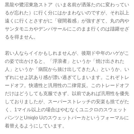
黒龍や鷺沼東急ストア（いま名前が洒落たのに変わってい
るが忘れた）に行く分にはかまわないのですが、それ以上
遠くに行くとさすがに「寝間着感」が強すぎて、丸の内や
サンタモニカやデンパサールにこのまま行くのは躊躇せざ
るを得ません。
若い人ならイイかもしれませんが、後期ド中年のハゲがこ
の姿で出かけると、「浮浪者」というか「焼け出された
人」というか「病院から抜け出してきた人」というか、い
ずれにせよ訳あり感が漂い過ぎてしまいます。これぞトレ
ードオフ。快適性と汎用性の二律背反。このトレードオフ
だけはどうしても克服できず、以前であれば汎用性を優先
しておりましたが、スーパーストレッチの安楽も捨てがた
く、1マイル以上の場合はやむなくユニクロのスウェット
パンツとUniqlo Uのスウェットパーカというフォーマルに
着替えるようにしています。