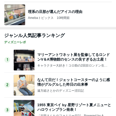
理系の旦那が選んだアイスの理由
Amebaトピックス
10時間前
ジャンル人気記事ランキング
ディズニーレポ
マリーアントワネット展を監修してるロンド
ンV＆A博物館のセンスの良すぎるお土産！
1
キャラクター大好き！コロ助の2回目ロンドン生活
にっき★
なんて日だ！ジェットコースターのように感
情がグルグルした昨日の出来事
2
遠方組さとかのディズニー沼日記
1955 東京ベイ by 星野リゾート夏メニューと
ハロウィンプラン発表！
3
「吉田さんちのファミリー日記」Powered by Ame