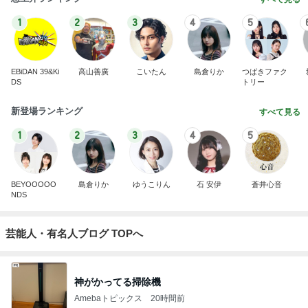
1
2
3
4
5
EBiDAN 39&Ki
高山善廣
こいたん
島倉りか
つばきファク
DS
トリー
新登場ランキング
すべて見る
1
2
3
4
5
BEYOOOOO
島倉りか
ゆうこりん
石 安伊
蒼井心音
NDS
芸能人・有名人ブログ TOPへ
神がかってる掃除機
Amebaトピックス
20時間前