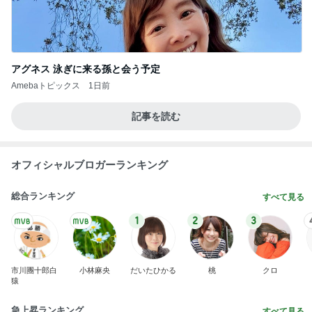
アグネス 泳ぎに来る孫と会う予定
Amebaトピックス
1日前
記事を読む
オフィシャルブロガーランキング
総合ランキング
すべて見る
1
2
3
市川團十郎白
小林麻央
だいたひかる
桃
クロ
猿
急上昇ランキング
すべて見る