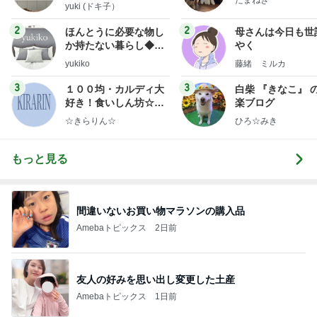
yuki (ドキ子）
2
2
ほんとうに必要な物し
母さんは今日も世
か持たない暮らし◆Ke
やく
ep Life Simple◆〜イ
yukiko
藤緒 ミルカ
ンテリアのきろく〜
3
3
１００均・カルディ大
白柴 『きなこ』 
好き！食いしん坊☆き
楽ブログ
らりん☆のブログ
☆きらりん☆
ひろ☆みき
もっと見る
間違いないお買い物マラソンの購入品
Amebaトピックス
2日前
友人の好みを思い出し変更した土産
Amebaトピックス
1日前