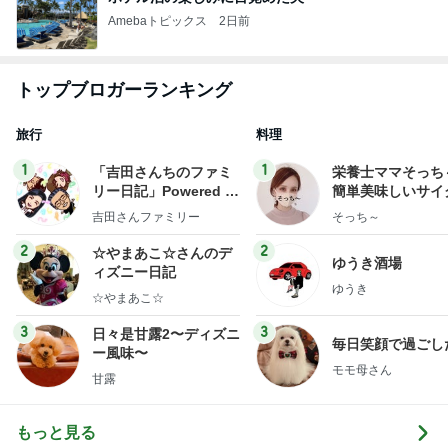
Amebaトピックス
2日前
トップブロガーランキング
旅行
料理
1
1
「吉田さんちのファミ
栄養士ママそっち
リー日記」Powered b
簡単美味しいサイ
y Ameba 吉田さんファ
献立
吉田さんファミリー
そっち～
ミリーオフィシャルブ
ログ
2
2
☆やまあこ☆さんのデ
ゆうき酒場
ィズニー日記
ゆうき
☆やまあこ☆
3
3
日々是甘露2〜ディズニ
毎日笑顔で過ごし
ー風味〜
モモ母さん
甘露
もっと見る