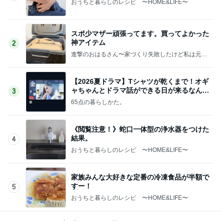
おうちと暮らしのレシピ 〜HOME&LIFE〜
スポ少マザー頑張ってます。買ってよかった
神アイテム
2
進撃のおはるさん〜家づくり失敗したけど私は元気
です〜
【2026夏ドラマ】Tシャツが乾くまで！オギ
ャちゃんとドラマ話ができる日が来るなん
3
て！
65点の暮らしかた。
《閲覧注意！》蛇口一体型の浄水器をつけた
結果。
4
おうちと暮らしのレシピ 〜HOME&LIFE〜
家族みんな大好きな定番の冷凍食品が半額で
すー！
5
おうちと暮らしのレシピ 〜HOME&LIFE〜