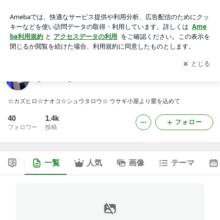
greenfingers
アプリをダウンロードして
ブログの更新通知
を受け取りまし
開く
ょう。
greenfingers
☆カズヒロ☆ナオコ☆シュウタロウ☆ ウサギ小屋より愛を込めて
40
1.4k
フォロー
フォロワー
投稿
一覧
人気
画像
テーマ