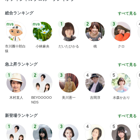
総合ランキング
すべて見る
1
2
3
市川團十郎白
小林麻央
だいたひかる
桃
クロ
猿
急上昇ランキング
すべて見る
1
2
3
4
5
木村直人
BEYOOOOO
美川憲一
吉岡淳
水森かおり
NDS
新登場ランキング
すべて見る
1
2
3
4
5