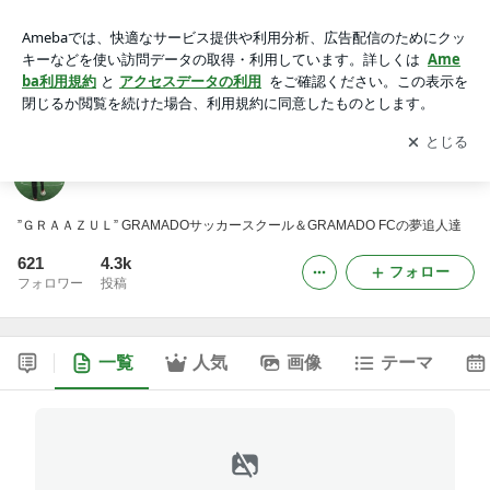
ＧＲＡＡＺＵＬ日記
アプリをダウンロードして
ブログの更新通知
を受け取りまし
開く
ょう。
ＧＲＡＡＺＵＬ日記
”ＧＲＡＡＺＵＬ” GRAMADOサッカースクール＆GRAMADO FCの夢追人達
621
4.3k
フォロー
フォロワー
投稿
一覧
人気
画像
テーマ