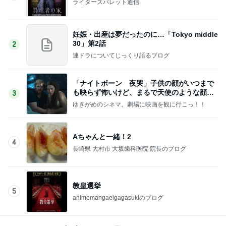
ライターズパレット通信
妊娠・出産は夢だったのに…「Tokyo middle
30」第2話
2
連ドラについてじっくり語るブログ
「ナイトボーン 夜哭」子供の顔がいつまで
も映らず怖いけど、まるで天使のような顔の
3
赤ちゃんでした。
ゆきがめのシネマ。劇場に映画を観に行こっ！！
Aちゃんと一緒！2
4
長崎県 大村市 大坂歯科医院 院長のブログ
教皇選挙
5
animemangaeigagasukiのブログ