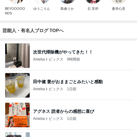
BEYOOOOO
ゆうこりん
島倉りか
石 安伊
蒼井心音
NDS
芸能人・有名人ブログ TOPへ
次世代掃除機がやってきた！！
Amebaトピックス
9時間前
田中健 妻がおままごとみたいと感動
Amebaトピックス
1日前
アグネス 読者からの感想に喜び
Amebaトピックス
1日前