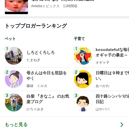
Amebaトピックス
11時間前
トップブロガーランキング
ペット
子育て
1
1
kosodatefulな毎
しろとくろしろ
オギャ子の暴走～
たまねぎ
オギャ子
2
2
母さんは今日も世話を
日曜日は９時まで
やく
い。
藤緒 ミルカ
あべかわ
3
3
白柴 『きなこ』 のお気
四十路シンパパの
楽ブログ
日記
ひろ☆みき
はやパパ
もっと見る