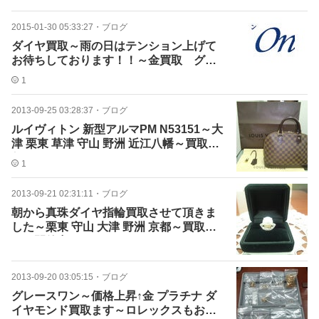
2015-01-30 05:33:27
・
ブログ
ダイヤ買取～雨の日はテンション上げて
お待ちしております！！～金買取 グレ
ースワン
1
2013-09-25 03:28:37
・
ブログ
ルイヴィトン 新型アルマPM N53151～大
津 栗東 草津 守山 野洲 近江八幡～買取お
任せ！
1
2013-09-21 02:31:11
・
ブログ
朝から真珠ダイヤ指輪買取させて頂きま
した～栗東 守山 大津 野洲 京都～買取フ
ェア開催中！！
2013-09-20 03:05:15
・
ブログ
グレースワン～価格上昇↑金 プラチナ ダ
イヤモンド買取ます～ロレックスもお任