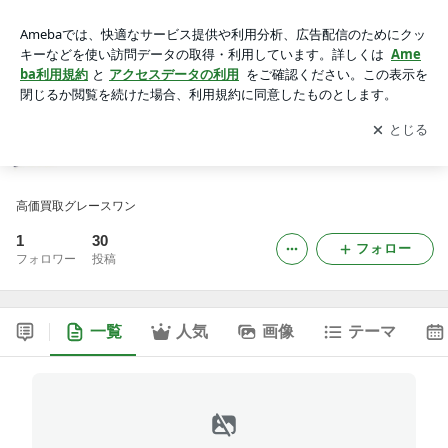
グレースワン
アプリをダウンロードして
ブログの更新通知
を受け取りまし
開く
ょう。
グレースワン
高価買取グレースワン
1
30
フォロー
フォロワー
投稿
一覧
人気
画像
テーマ