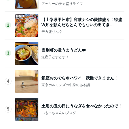
アッキーのデカ盛りライフ
【山梨県甲州市】容赦ナシの愛情盛り！特盛
W丼を頼んだらとんでもないの出てき
2
た…！〜花藤食堂さん〜
デカ盛りんぐ
当別町の激うまうどん❤️
3
道産子どすどす！
銀座おのでら＠ハワイ 我慢できません！
4
東京ホルモンズの中身のある話
土用の丑の日にうなぎを食べなかったので！
5
いもっちゃんのブログ