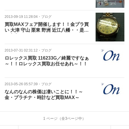
せ下さい。
2013-09-19 11:28:04
・
ブログ
買取MAXフェア開催します！！金プラ買
い 大津 守山 栗東 野洲 近江八幡・・是非
ご来店下さい。
2013-07-31 02:31:12
・
ブログ
ロレックス買取 116233G／綺麗ですなぁ
～！！ロレックス買取お任せあれ～！！
2013-05-26 05:57:39
・
ブログ
なんのなんの株価は凄いことに！！～
金・プラチナ・時計など買取MAX～
1
ページ（全
3
ページ中）