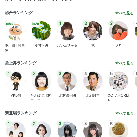
総合ランキング
すべて見る
1
2
3
市川團十郎白
小林麻央
だいたひかる
桃
クロ
猿
急上昇ランキング
すべて見る
1
2
3
4
5
AKB48
たんぽぽ川村
北村総一朗
北別府学
OCHA NORM
エミコ
A
新登場ランキング
すべて見る
1
2
3
4
5