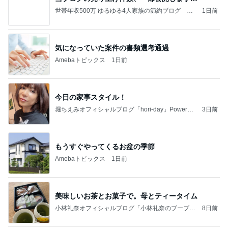
世帯年収500万 ゆるゆる4人家族の節約ブログ 〜
1日前
ケチ旦那と金銭感覚マヒ嫁の日々〜
気になっていた案件の書類選考通過
Amebaトピックス
1日前
今日の家事スタイル！
堀ちえみオフィシャルブログ「hori-day」Powered
3日前
by Ameba
もうすぐやってくるお盆の季節
Amebaトピックス
1日前
美味しいお茶とお菓子で。母とティータイム
小林礼奈オフィシャルブログ「小林礼奈のブーブー
8日前
ブログ」Powered by Ameba