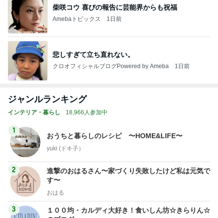
柴咲コウ 喜びの報告に芸能界からも祝福
Amebaトピックス
1日前
悲しすぎて立ち直れない。
クロオフィシャルブログPowered by Ameba
1日前
ジャンルランキング
インテリア・暮らし
18,966人参加中
1
おうちと暮らしのレシピ 〜HOME&LIFE〜
yuki (ドキ子）
2
進撃のおはるさん〜家づくり失敗したけど私は元気で
す〜
おはる
3
１００均・カルディ大好き！食いしん坊☆きらりん☆