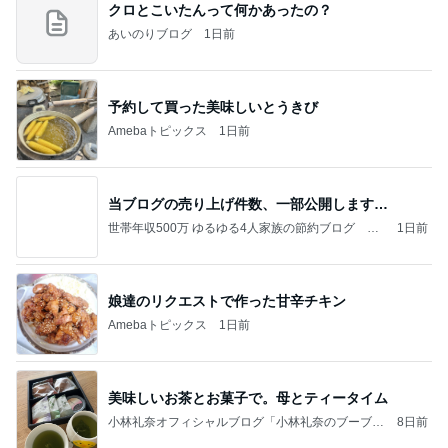
クロとこいたんって何かあったの？
あいのりブログ
1日前
予約して買った美味しいとうきび
Amebaトピックス
1日前
当ブログの売り上げ件数、一部公開します…
世帯年収500万 ゆるゆる4人家族の節約ブログ 〜
1日前
ケチ旦那と金銭感覚マヒ嫁の日々〜
娘達のリクエストで作った甘辛チキン
Amebaトピックス
1日前
美味しいお茶とお菓子で。母とティータイム
小林礼奈オフィシャルブログ「小林礼奈のブーブー
8日前
ブログ」Powered by Ameba