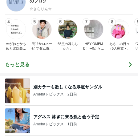
のブログ
☆きらりん☆
4
5
6
7
8
めがねとかも
元祖サロネー
65点の暮らし
HEY OMEM
あさこの日々
めと北欧暮ら
ゼ マダム市川
かた。
E！〜0からの
（5人家族・投
ザ
し
のほのぼのブ
家づくり〜
資・家計簿・
納
ログ
雑貨）
もっと見る
別カラーも欲しくなる厚底サンダル
Amebaトピックス
2日前
アグネス 泳ぎに来る孫と会う予定
Amebaトピックス
1日前