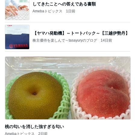
してきたことへの答えである書類
Amebaトピックス
1日前
【ヤマハ発動機】～トートバック～【三越伊勢丹】
株主優待を楽しんで～tasayuryのブログ
14日前
桃の匂いを消した強すぎる匂い
Amebaトピックス
2日前