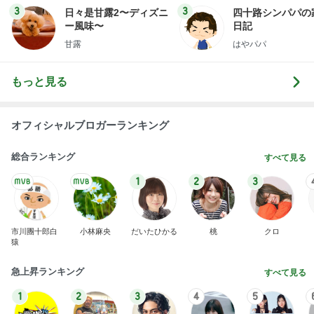
3
3
日々是甘露2〜ディズニ
四十路シンパパの
ー風味〜
日記
甘露
はやパパ
もっと見る
オフィシャルブロガーランキング
総合ランキング
すべて見る
1
2
3
市川團十郎白
小林麻央
だいたひかる
桃
クロ
猿
急上昇ランキング
すべて見る
1
2
3
4
5