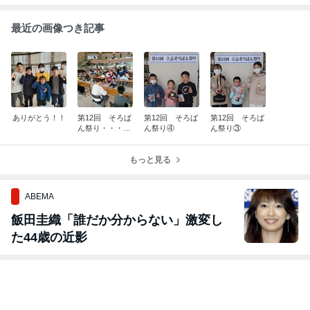
最近の画像つき記事
ありがとう！！
第12回 そろば
第12回 そろば
第12回 そろば
ん祭り・・・お
ん祭り④
ん祭り③
まけ
もっと見る
ABEMA
飯田圭織「誰だか分からない」激変し
た44歳の近影