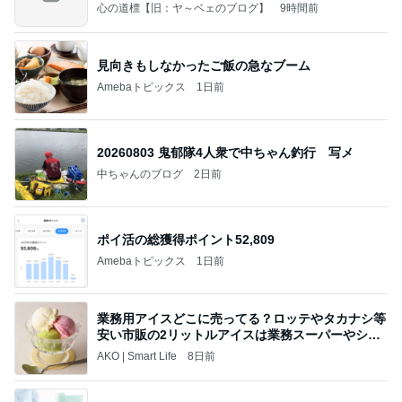
心の道標【旧：ヤ～ベェのブログ】
9時間前
見向きもしなかったご飯の急なブーム
Amebaトピックス
1日前
20260803 鬼郁隊4人衆で中ちゃん釣行 写メ
中ちゃんのブログ
2日前
ポイ活の総獲得ポイント52,809
Amebaトピックス
1日前
業務用アイスどこに売ってる？ロッテやタカナシ等
安い市販の2リットルアイスは業務スーパーやシャ
トレ
AKO | Smart Life
8日前