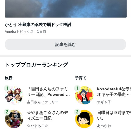
かとう 冷蔵庫の薬袋で脳ドック検討
Amebaトピックス
1日前
記事を読む
トップブロガーランキング
旅行
子育て
1
1
「吉田さんちのファミ
kosodatefulな毎
リー日記」Powered b
オギャ子の暴走～
y Ameba 吉田さんファ
吉田さんファミリー
オギャ子
ミリーオフィシャルブ
ログ
2
2
☆やまあこ☆さんのデ
日曜日は９時まで
ィズニー日記
い。
☆やまあこ☆
あべかわ