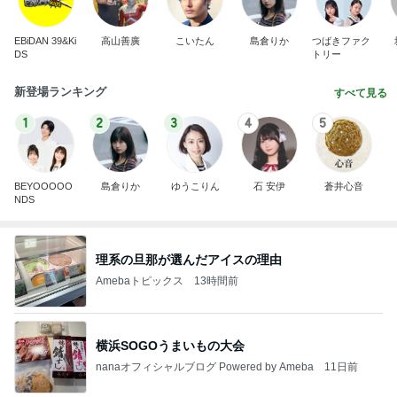
EBiDAN 39&Ki
高山善廣
こいたん
島倉りか
つばきファク
DS
トリー
新登場ランキング
すべて見る
1
2
3
4
5
BEYOOOOO
島倉りか
ゆうこりん
石 安伊
蒼井心音
NDS
理系の旦那が選んだアイスの理由
Amebaトピックス
13時間前
横浜SOGOうまいもの大会
nanaオフィシャルブログ Powered by Ameba
11日前