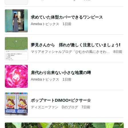
求めていた体型カバーできるワンピース
Amebaトピックス
1日前
夢見さんから 揺れが激しく注意していましょう❗️
マリアオフィシャルブログ「ひむかの風にさそわれ
8日前
て」Powered by Ameba
肩代わり出来ない小さな地震の噂
Amebaトピックス
1日前
ポップマートDIMOO×ピクサー☆
ディズニーファン Dのブログ
7日前