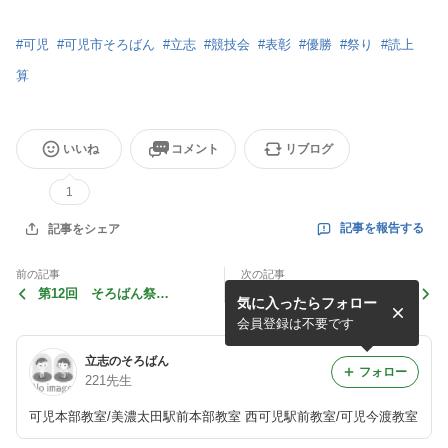
#
可児
#
可児市そろばん
#
立志
#
競技会
#
表彰
#
優勝
#
祭り
#
読上
算
いいね
コメント
リブログ
1
記事を報告する
記事をシェア
前の記事
次の記事
第12回 そろばん祭
第12回 そろばん祭り④
気に入ったらフォロー
り・・・おまけ
会員登録は不要です
立志のそろばん
フォロー
221先生
可児本部教室/美濃太田駅前本部教室 西可児駅前教室/可児今渡教室