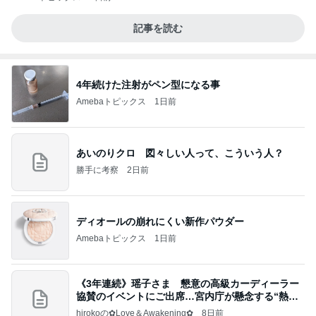
記事を読む
4年続けた注射がペン型になる事
Amebaトピックス
1日前
あいのりクロ 図々しい人って、こういう人？
勝手に考察
2日前
ディオールの崩れにくい新作パウダー
Amebaトピックス
1日前
《3年連続》瑶子さま 懇意の高級カーディーラー
協賛のイベントにご出席…宮内庁が懸念する“熱心
すぎ
hirokoの✿Love＆Awakening✿
8日前