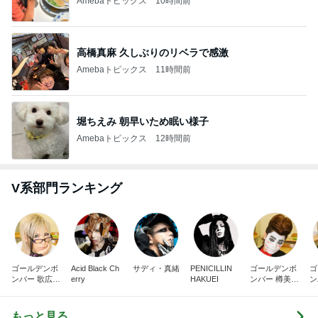
Amebaトピックス
10時間前
高橋真麻 久しぶりのリベラで感激
Amebaトピックス
11時間前
堀ちえみ 朝早いため眠い様子
Amebaトピックス
12時間前
V系部門ランキング
ゴールデンボ
Acid Black Ch
サディ・真緒
PENICILLIN
ゴールデンボ
ゴ
ンバー 歌広場
erry
HAKUEI
ンバー 樽美酒
ン
淳
研二
翔
もっと見る