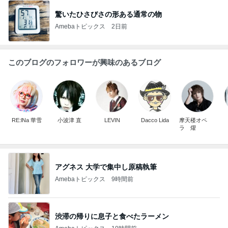
驚いたひさびさの形ある通常の物
Amebaトピックス
2日前
このブログのフォロワーが興味のあるブログ
RE:lNa 華雪
小波津 直
LEVIN
Dacco Lida
摩天楼オペ
ラ 燿
アグネス 大学で集中し原稿執筆
Amebaトピックス
9時間前
渋滞の帰りに息子と食べたラーメン