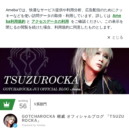
GOTCHAROCKA 樹威 オフィシャルブログ 「TSUZUROCK
A」 Powered by Ameba
アプリをダウンロードして
ブログの更新通知
を受け取りまし
開く
ょう。
ranking
56
V系部門
GOTCHAROCKA 樹威 オフィシャルブログ 「TSUZU
ROCKA」
Powered by Ameba