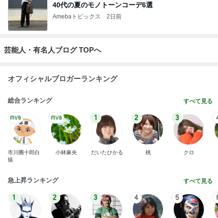
40代の夏のモノトーンコーデ6選
Amebaトピックス
2日前
芸能人・有名人ブログ TOPへ
オフィシャルブロガーランキング
総合ランキング
すべて見る
1
2
3
市川團十郎白
小林麻央
だいたひかる
桃
クロ
猿
急上昇ランキング
すべて見る
1
2
3
4
5