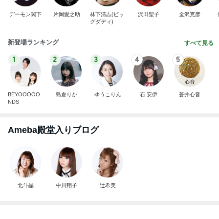
デーモン閣下
片岡愛之助
林下清志(ビッ
沢田聖子
金沢克彦
グダディ)
新登場ランキング
すべて見る
1
2
3
4
5
BEYOOOOO
島倉りか
ゆうこりん
石 安伊
蒼井心音
NDS
Ameba殿堂入りブログ
北斗晶
中川翔子
辻希美