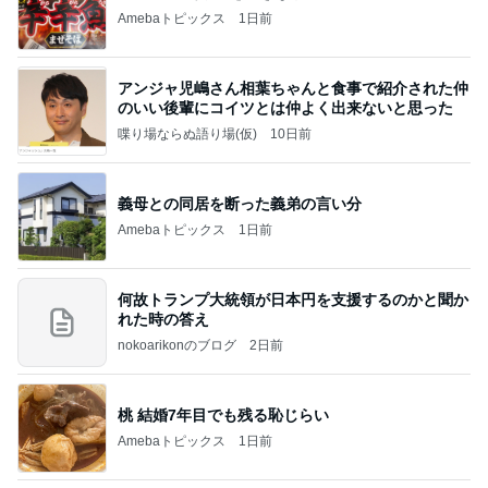
Amebaトピックス
1日前
アンジャ児嶋さん相葉ちゃんと食事で紹介された仲
のいい後輩にコイツとは仲よく出来ないと思った
喋り場ならぬ語り場(仮)
10日前
義母との同居を断った義弟の言い分
Amebaトピックス
1日前
何故トランプ大統領が日本円を支援するのかと聞か
れた時の答え
nokoarikonのブログ
2日前
桃 結婚7年目でも残る恥じらい
Amebaトピックス
1日前