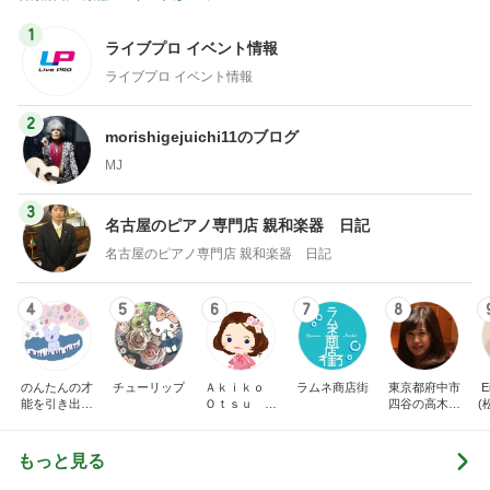
1
ライブプロ イベント情報
ライブプロ イベント情報
2
morishigejuichi11のブログ
MJ
3
名古屋のピアノ専門店 親和楽器 日記
名古屋のピアノ専門店 親和楽器 日記
4
5
6
7
8
のんたんの才
チューリップ
Ａｋｉｋｏ
ラムネ商店街
東京都府中市
E
能を引き出す
Ｏｔｓｕ ピ
四谷の高木久
(
ピアノレッス
アノプログ
美子ピアノ教
ン｜練習ノウ
室のブログ
ハウ発信＆ア
もっと見る
レンジ楽譜販
売中【山梨】