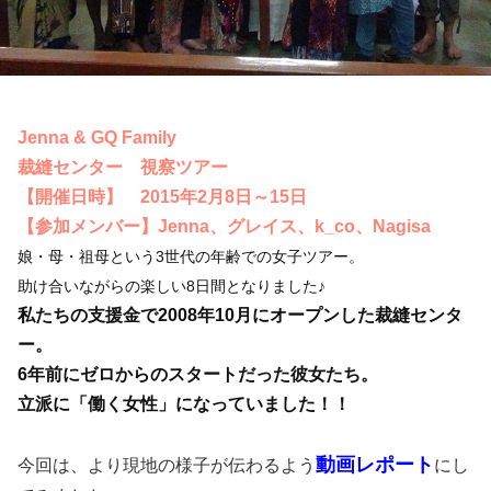
Jenna & GQ Family
裁縫センター 視察ツアー
【開催日時】 2015年2月8日～15日
【参加メンバー】Jenna、グレイス、k_co、Nagisa
娘・母・祖母という3世代の年齢での女子ツアー。
助け合いながらの楽しい8日間となりました♪
私たちの支援金で2008年10月にオープンした裁縫センタ
ー。
6年前にゼロからのスタートだった彼女たち。
立派に「働く女性」になっていました！！
動画レポート
今回は、より現地の様子が伝わるよう
にし