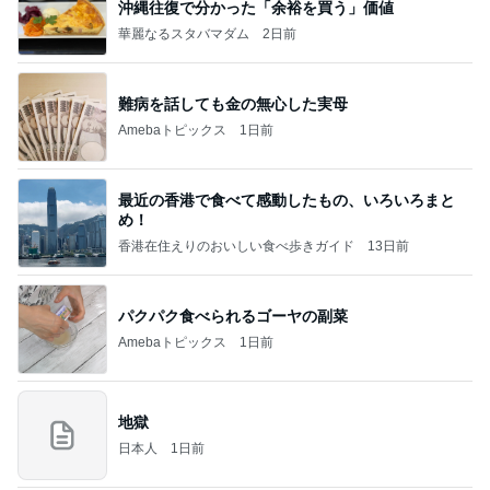
沖縄往復で分かった「余裕を買う」価値
華麗なるスタバマダム
2日前
難病を話しても金の無心した実母
Amebaトピックス
1日前
最近の香港で食べて感動したもの、いろいろまと
め！
香港在住えりのおいしい食べ歩きガイド
13日前
パクパク食べられるゴーヤの副菜
Amebaトピックス
1日前
地獄
日本人
1日前