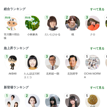
総合ランキング
すべて見る
1
2
3
市川團十郎白
小林麻央
だいたひかる
桃
クロ
猿
急上昇ランキング
すべて見る
1
2
3
4
5
AKB48
たんぽぽ川村
北村総一朗
北別府学
OCHA NORM
エミコ
A
新登場ランキング
すべて見る
1
2
3
4
5