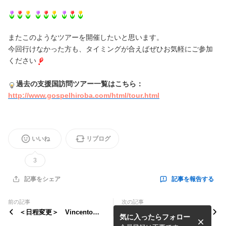
またこのようなツアーを開催したいと思います。
今回行けなかった方も、タイミングが合えばぜひお気軽にご参加
ください
過去の支援国訪問ツアー一覧はこちら：
http://www.gospelhiroba.com/html/tour.html
いいね
リブログ
3
記事を報告する
記事をシェア
前の記事
次の記事
＜日程変更＞ Vincento
【報告】2月15日(日)GQFam
気に入ったらフォロー
今月25（水）→18（水）
ilyフットサル部活動