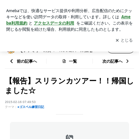
【報告】スリランカツアー！！帰国しました☆ | 【東京】ゴス
ペルスクエア(渋谷)のブログ★GQファミリーの日々～NGOゴ
アプリをダウンロードして
ブログの更新通知
を受け取りまし
開く
スペル広場～
ょう。
【東京】ゴスペルスクエア(渋谷)のブログ★G
フォロー
Qファミリーの日々～NGOゴスペル広場～
前の記事へ
一覧
次の記事へ
【報告】スリランカツアー！！帰国し
ました☆
2015-02-16 07:49:53
テーマ：
●ゴスペル練習日記