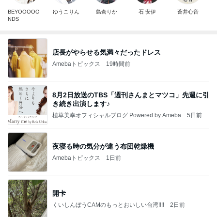
BEYOOOOO
ゆうこりん
島倉りか
石 安伊
蒼井心音
NDS
店長がやらせる気満々だったドレス
Amebaトピックス
19時間前
8月2日放送のTBS「週刊さんまとマツコ」先週に引
き続き出演します♪
植草美幸オフィシャルブログ Powered by Ameba
5日前
夜寝る時の気分が違う布団乾燥機
Amebaトピックス
1日前
開卡
くいしんぼうCAMのもっとおいしい台湾!!!!
2日前