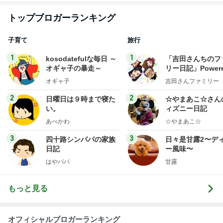
トップブロガーランキング
子育て
旅行
1
1
kosodatefulな毎日 ～
「吉田さんちのフ
オギャ子の暴走～
リー日記」Powere
y Ameba 吉田さ
オギャ子
吉田さんファミリー
ミリーオフィシャ
ログ
2
2
日曜日は９時まで寝た
☆やまあこ☆さん
い。
ィズニー日記
あべかわ
☆やまあこ☆
3
3
四十路シンパパの家族
日々是甘露2〜デ
日記
ー風味〜
はやパパ
甘露
もっと見る
オフィシャルブロガーランキング