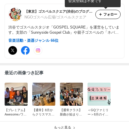
会員登録は不要です
【東京】ゴスペルスクエア(渋谷)のブログ★GQファミリーの日々～NGOゴスペル広場～
フォロー
NGOゴスペル広場/ゴスペルスクエア
渋谷でゴスペルスタジオ「GOSPEL SQUARE」を運営をしていま
す。支部の「Sunnyside Gospel Club」や親子ゴスペルの「ネバー
ランド」を合わせて「GQ Family」と呼んでいます。合言葉は、
音楽活動・楽器ジャンル 66位
『Sing in Unity. Live in Peace.』（ひとつになって歌い、平和に生
きよう）
最近の画像つき記事
【プレミアム】
【通常】8月か
【通常クラス】
＜GQファミリ
Awesome♪ワン
らクリスマスの
新曲が始まりま
ー＞8月のイベ
ダフルタイム
準備スタート♪
した♪8/4（火）
ントスケジュー
8/6（木）Vince
8/6（木）なつ
なつおり
ル
nto
おり
もっと見る