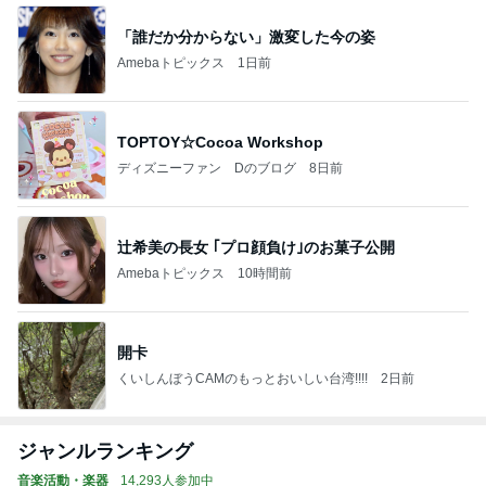
「誰だか分からない」激変した今の姿
Amebaトピックス
1日前
TOPTOY☆Cocoa Workshop
ディズニーファン Dのブログ
8日前
辻希美の長女 ｢プロ顔負け｣のお菓子公開
Amebaトピックス
10時間前
開卡
くいしんぼうCAMのもっとおいしい台湾!!!!
2日前
ジャンルランキング
音楽活動・楽器
14,293人参加中