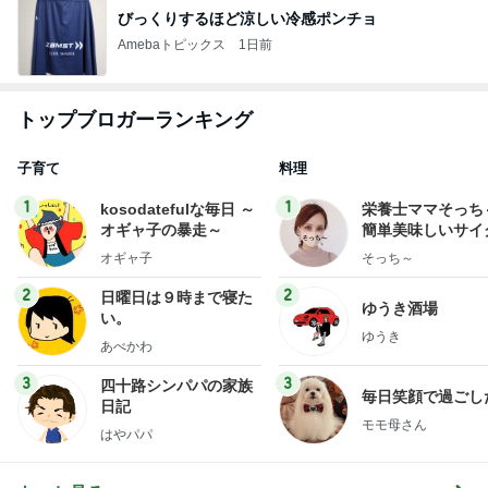
びっくりするほど涼しい冷感ポンチョ
Amebaトピックス
1日前
トップブロガーランキング
子育て
料理
1
1
kosodatefulな毎日 ～
栄養士ママそっち
オギャ子の暴走～
簡単美味しいサイ
献立
オギャ子
そっち～
2
2
日曜日は９時まで寝た
ゆうき酒場
い。
ゆうき
あべかわ
3
3
四十路シンパパの家族
毎日笑顔で過ごし
日記
モモ母さん
はやパパ