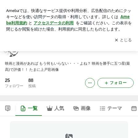
★娯楽映画で人生薔薇色★
アプリをダウンロードして
ブログの更新通知
を受け取りまし
開く
ょう。
★娯楽映画で人生薔薇色★
映画と漫画があれば もう何もいらない・・・よね？ 映画を勝手に五つ星(最
高)で評価！！ たまに上戸彩画像
25
88
フォロー
フォロワー
投稿
一覧
人気
画像
テーマ