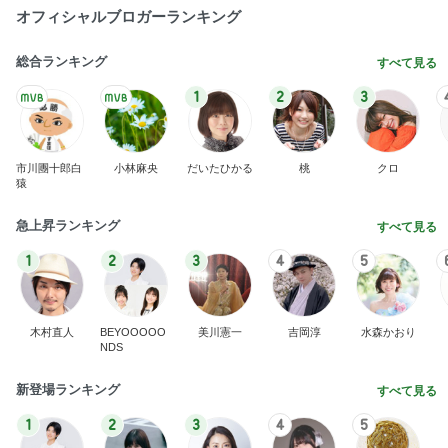
オフィシャルブロガーランキング
総合ランキング
すべて見る
1
2
3
市川團十郎白
小林麻央
だいたひかる
桃
クロ
猿
急上昇ランキング
すべて見る
1
2
3
4
5
木村直人
BEYOOOOO
美川憲一
吉岡淳
水森かおり
NDS
新登場ランキング
すべて見る
1
2
3
4
5