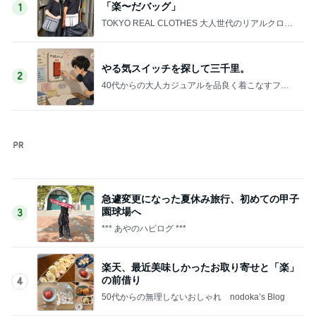
「楽〜だバッグ」
1
TOKYO REAL CLOTHES 大人世代のリアルクロー
ズ
やる気スイッチを探して三千里。
2
40代からの大人カジュアルを品良く着こなすファ
ッションブログ
急遽変更になった夏休み旅行、初めての甲子
園球場へ
3
*** あやのハピログ ***
楽天、最近美味しかったお取り寄せと「楽」
の前借り
4
50代からの無理しないおしゃれ nodoka’s Blog