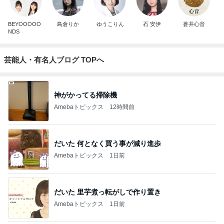
BEYOOOOO
島倉りか
ゆうこりん
石 安伊
蒼井心音
NDS
芸能人・有名人ブログ TOPへ
神がかってる掃除機
Amebaトピックス
12時間前
だいた 何となく買う事が減り進歩
Amebaトピックス
1日前
だいた 里芋煮っ転がしで作り置き
Amebaトピックス
1日前