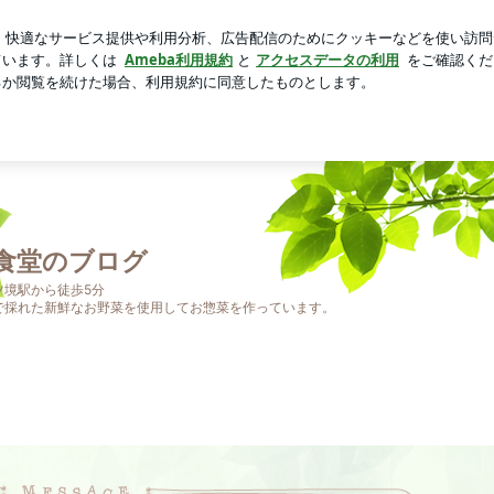
なかった胸水
芸能人ブログ
人気ブログ
新規登録
ロ
食堂のブログ
ツ境駅から徒歩5分
で採れた新鮮なお野菜を使用してお惣菜を作っています。