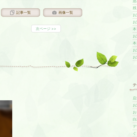
急
残
記事一覧
画像一覧
お
お
次ページ
>>
本
お
本
お
お
テ
店
お
お
白
デ
ぐ