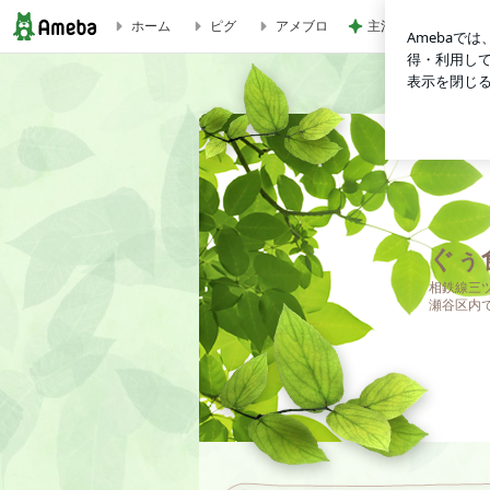
ホーム
ピグ
アメブロ
主治医から聞いてい
ぐぅ食堂のブログ
ぐぅ
相鉄線三
瀬谷区内