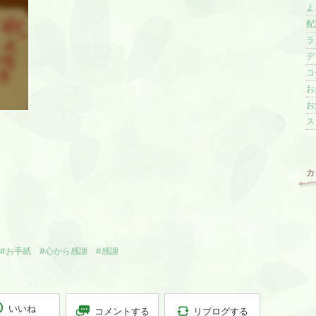
よる
配
ラ
デ
コ
お
お
スタ
カ
#お手紙
#心から感謝
#感謝
いいね
リブログする
コメントする