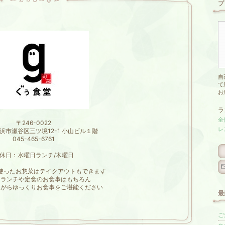
プ
自
て
お
ラ
全
〒246-0022
レ
浜市瀬谷区三ツ境12-1 小山ビル１階
045-465-6761
休日：水曜日ランチ/木曜日
使ったお惣菜はテイクアウトもできます
りランチや定食のお食事はもちろん
ながらゆっくりお食事をご堪能ください
最
ご