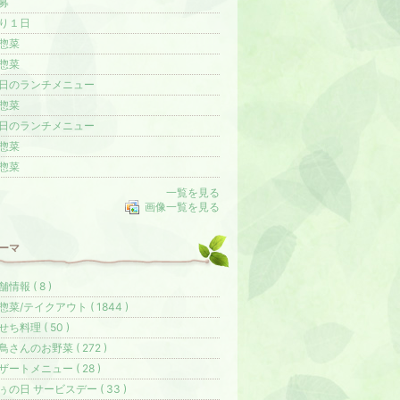
募
り１日
惣菜
惣菜
日のランチメニュー
惣菜
日のランチメニュー
惣菜
惣菜
一覧を見る
画像一覧を見る
ーマ
舗情報 ( 8 )
惣菜/テイクアウト ( 1844 )
せち料理 ( 50 )
鳥さんのお野菜 ( 272 )
ザートメニュー ( 28 )
ぅの日 サービスデー ( 33 )