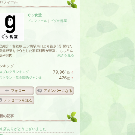
ロフィール
ぐぅ食堂
プロフィール
｜
ピグの部屋
己紹介：相鉄線 三ツ境駅南口より徒歩5分 採れた
新鮮野菜を中心とした家庭料理が豊富。 もちろん
魚やお肉...
続きを見る
ンキング
79,961
体ブログランキング
位
↑
ラ
426
ストラン・飲食関係ジャンル
位
↑
ン
ラ
キ
ン
ン
キ
フォロー
アメンバーになる
グ
ン
上
グ
メッセージを送る
昇
上
昇
新の記事
来店ありがとうございました