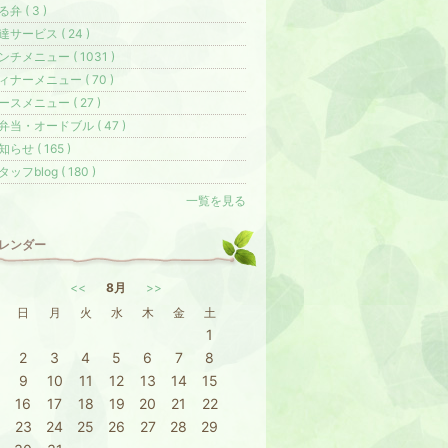
弁 ( 3 )
達サービス ( 24 )
ンチメニュー ( 1031 )
ィナーメニュー ( 70 )
ースメニュー ( 27 )
弁当・オードブル ( 47 )
知らせ ( 165 )
ッフblog ( 180 )
一覧を見る
レンダー
<<
8月
>>
日
月
火
水
木
金
土
1
2
3
4
5
6
7
8
9
10
11
12
13
14
15
16
17
18
19
20
21
22
23
24
25
26
27
28
29