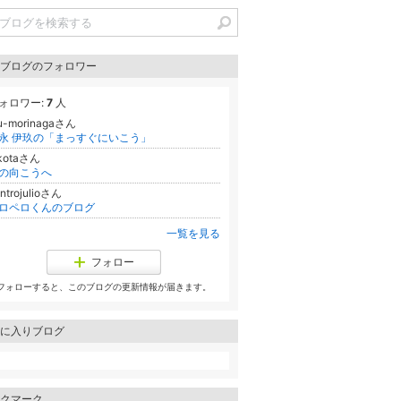
ブログのフォロワー
ォロワー:
7
人
ku-morinagaさん
永 伊玖の「まっすぐにいこう」
kotaさん
の向こうへ
ntrojulioさん
ロペロくんのブログ
一覧を見る
フォロー
フォローすると、このブログの更新情報が届きます。
に入りブログ
クマーク