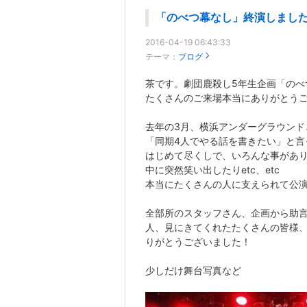
「のべつ幕なし」終演しまし
2016-04-19 06:43:33
テーマ：
ブログ
茶です。劇団鹿殺し5年生企画「のべ
たくさんのご来場本当にありがとう
去年の3月、横浜アンダーグラウンド
「同期4人でやる話を書きたい」と言
はじめて尽くしで、いろんな事があ
中に突然笑い出したりetc、etc
本当にたくさんの人に支えられて公
全部所のスタッフさん、企画から助
人、見にきてくれたたくさんの皆様
りがとうございました！
少しだけ舞台写真など