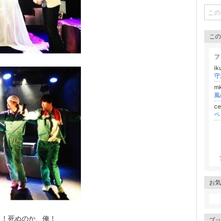
この
フ
i
守
m
風
ce
ペ
お気
る！死ぬのか、俺！
ブッ