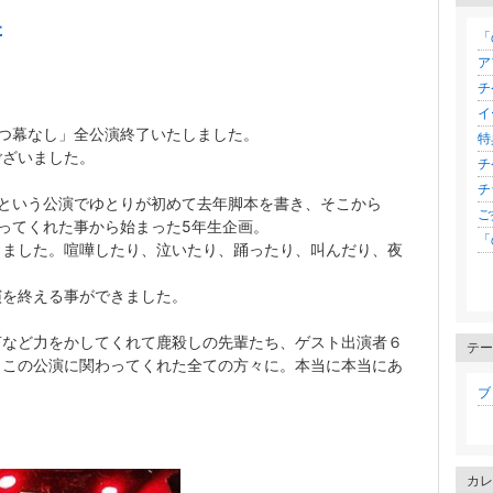
た
「
ア
チ
イ
つ幕なし」全公演終了いたしました。
特
ございました。
チ
チ
という公演でゆとりが初めて去年脚本を書き、そこから
ご
ってくれた事から始まった5年生企画。
「
りました。喧嘩したり、泣いたり、踊ったり、叫んだり、夜
演を終える事ができました。
言など力をかしてくれて鹿殺しの先輩たち、ゲスト出演者６
テー
、この公演に関わってくれた全ての方々に。本当に本当にあ
ブロ
カレ