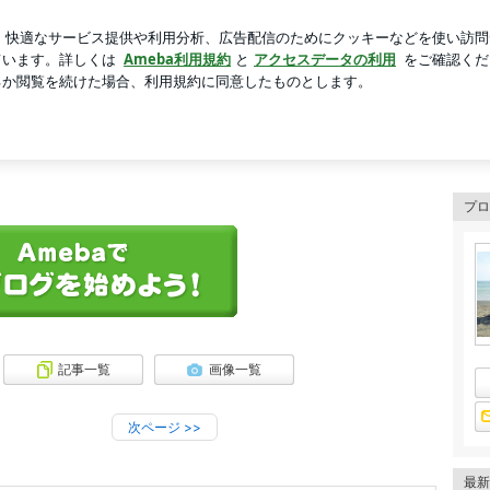
の煮付け
芸能人ブログ
人気ブログ
新規登録
ログイ
のブログ
プロ
記事一覧
画像一覧
次ページ
>>
最新