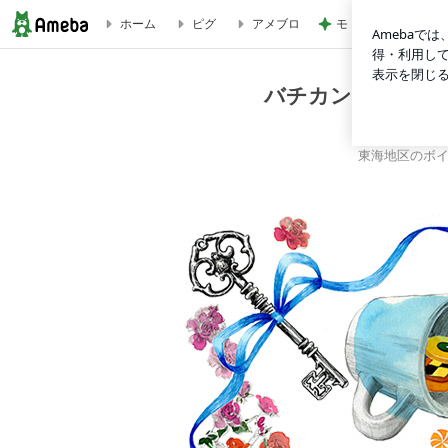
モト 妻も食べた酸
ホーム
ピグ
アメブロ
バチカン聖パオロ教皇大聖堂ソリスト 天使の歌声ソプラノ安
バチカン聖パオロ
楽家
東海地区のボイ