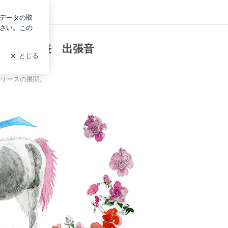
ログイン
レーニング(株)
ゆかり代表 出張音
(株)
リリースの展開。