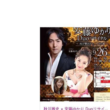
秋川雅史 × 安藤ゆかり Duoリサイタル公演では、チャリティ活動の一環として