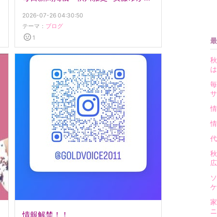
2026-07-26 04:30:50
テーマ：
ブログ
1
最
秋
は
毎
サ
情
情
代
秋
広
ソ
ケ
家
ニ
情報解禁！！