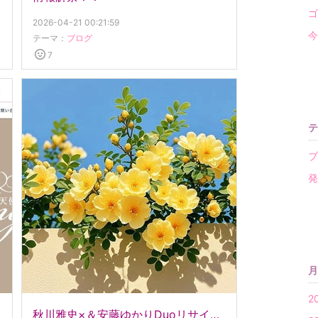
ゴ
2026-04-21 00:21:59
今
テーマ：
ブログ
7
テ
ブ
発
月
2
秋川雅史×＆安藤ゆかりDuoリサイタル 協賛広告のご案内