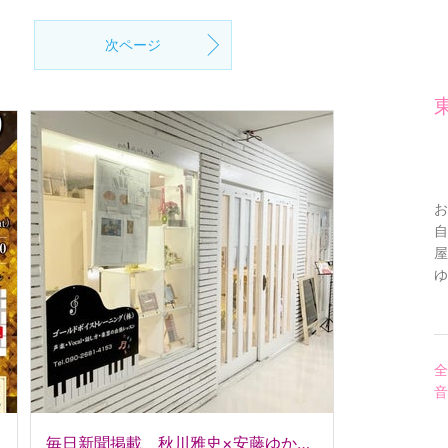
次ページ
お
自
屋
ゆ
全
音
毎日新聞掲載 秋川雅史×安藤ゆかり Duoリサイタル