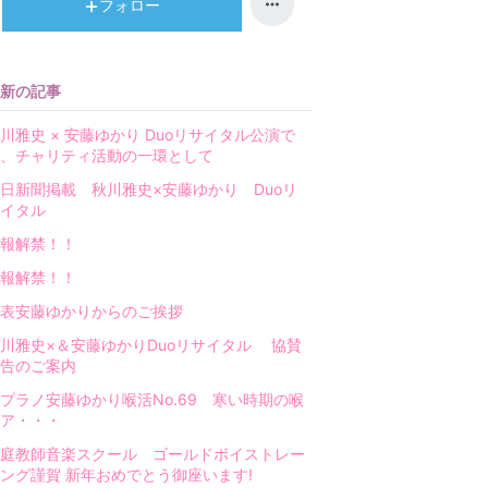
ン
フォロー
グ
上
昇
新の記事
川雅史 × 安藤ゆかり Duoリサイタル公演で
、チャリティ活動の一環として
日新聞掲載 秋川雅史×安藤ゆかり Duoリ
イタル
報解禁！！
報解禁！！
表安藤ゆかりからのご挨拶
川雅史×＆安藤ゆかりDuoリサイタル 協賛
告のご案内
プラノ安藤ゆかり喉活No.69 寒い時期の喉
ア・・・
庭教師音楽スクール ゴールドボイストレー
ング謹賀 新年おめでとう御座います!