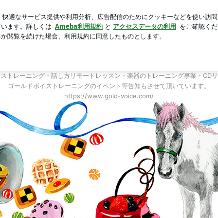
っぱすぎるプラム
芸能人ブログ
人気ブログ
新規登録
藤ゆかり代表 出張音楽家・ミュージシャン ゴールドボイスト
教皇大聖堂ソリスト 天使の歌声ソプラノ安藤
・ミュージシャン ゴールドボイストレーニング
ストレーニング・話し方リモートレッスン・楽器のトレーニング事業・CD
ゴールドボイストレーニングのイベント等告知もさせて頂いています。
https://www.gold-voice.com/