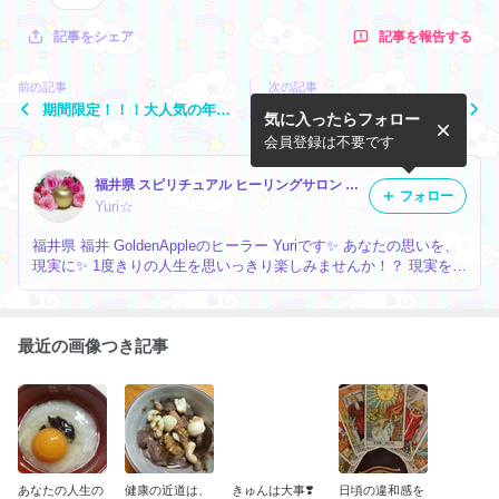
記事を報告する
記事をシェア
前の記事
次の記事
期間限定！！！大人気の年間
現実に変化をもたらす最強の
気に入ったらフォロー
タロットリーディング
ヒーリング【キングソロモン
ヒーリング 】
会員登録は不要です
福井県 スピリチュアル ヒーリングサロン 【GoldenApple】（ゴールデンアップル）☆Yuri☆のブログ
フォロー
Yuri☆
福井県 福井 GoldenAppleのヒーラー Yuriです✨ あなたの思いを、
現実に✨ 1度きりの人生を思いっきり楽しみませんか！？ 現実を動
かして、たくさんの喜び溢れる毎日を送りましょう!!!✨その支えに
なります✨✨よろしくお願いたします。
最近の画像つき記事
あなたの人生の
健康の近道は、
きゅんは大事❣️
日頃の違和感を