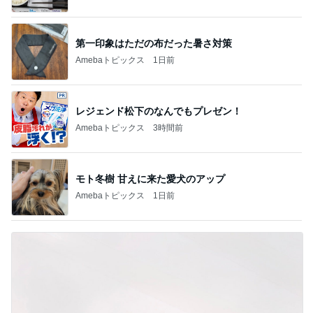
古村比呂 原爆の日に平和への願い
Amebaトピックス
1日前
記事を読む
トップブロガーランキング
インテリア&DIY
ファッション
1
1
おうちと暮らしのレシ
妻です。ママです
ピ 〜HOME&LIFE〜
です。