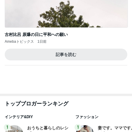
yuki (ドキ子）
eri.
2
2
ほんとうに必要な物し
40代からの大人
か持たない暮らし◆Ke
アルを品良く着こ
ep Life Simple◆〜イ
ファッションブロ
yukiko
えりん
ンテリアのきろく〜
3
3
１００均・カルディ大
銀の滴降る降るま
好き！食いしん坊☆き
に・・・
らりん☆のブログ
☆きらりん☆
illallan
もっと見る
オフィシャルブロガーランキング
総合ランキング
すべて見る
1
2
3