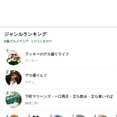
安くて美味し
『やすたろ
道産子どすど
いもっちゃん
たかまつせん
い物が好き☆
う』的 食の
す！
のブログ
いちの食い散
彡
備忘録
らかし日記
もっと見る