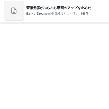
斎藤元彦がぶらぶら動画のアップを止めた
Bank of Dreamの公営競技はどこへ行く
9日前
ジャンルランキング
B級グルメマニア
5,674人参加中
1
アッキーのデカ盛りライフ
アッキー
2
デカ盛りんぐ
ガデュ
3
下町マリーンズ・一口馬主・立ち飲み・立ち食いそば
柳橋二郎
4
5
6
7
8