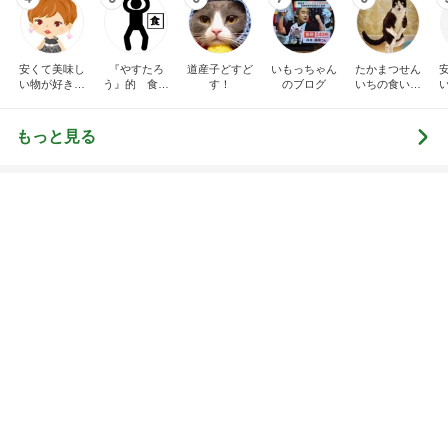
高一長男の30秒だけの家庭学習
Amebaトピックス
1日前
550円で食べられる豚汁の朝定食
Amebaトピックス
1日前