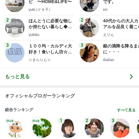
市川團十郎白
小林麻央
だいたひかる
桃
クロ
猿
急上昇ランキング
すべて見る
1
2
3
4
5
デーモン閣下
片岡愛之助
林下清志(ビッ
沢田聖子
金沢克彦
グダディ)
新登場ランキング
すべて見る
1
2
3
4
5
BEYOOOOO
島倉りか
ゆうこりん
石 安伊
蒼井心音
NDS