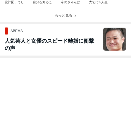
設計図、そし
自分を知るこ
今のきゅんはグ
大切に✨️人生を
て、個性や才能
と。
ローグー
喜びに導くタロ
を知る星読み︎
ット
もっと見る
ABEMA
人気芸人と女優のスピード離婚に衝撃
の声