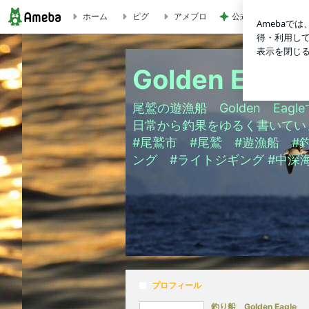
ホーム
ピグ
アメブロ
公式の約65%off
カジキステーキ （カジキ料理） | Golden Eagle
Golden Eag
尾鷲の遊漁船 Golden Eagl
日常から釣果をゆるく書いてい
#尾鷲市 #尾鷲 #遊漁船 #
ング #ライトジギング #中深
プロフィール
釣り船 Golden Eagle