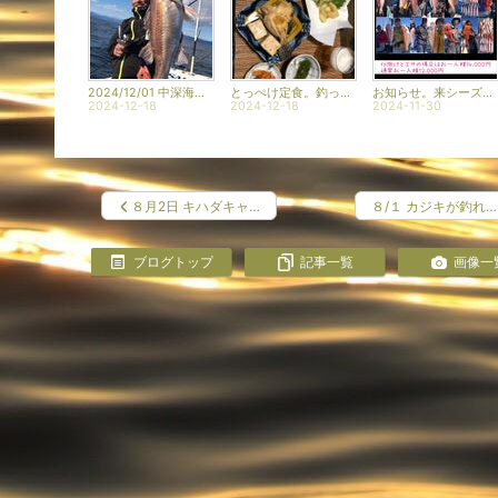
2024/12/01 中深海ジギング
とっぺけ定食。釣った魚ごはん
お知らせ。来シーズンの予約と底物てんびんせっと
2024-12-18
2024-12-18
2024-11-30
８月2日 キハダキャ…
８/１ カジキが釣れ…
ブログトップ
記事一覧
画像一