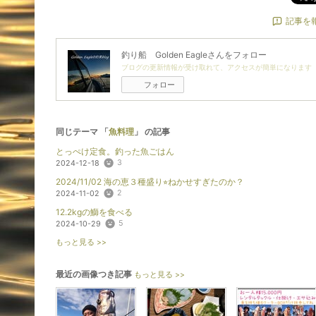
記事を
釣り船 Golden Eagle
さんをフォロー
ブログの更新情報が受け取れて、アクセスが簡単になります
フォロー
同じテーマ 「
魚料理
」 の記事
とっぺけ定食。釣った魚ごはん
3
2024-12-18
2024/11/02 海の恵３種盛り⭐︎ねかせすぎたのか？
2
2024-11-02
12.2kgの鰤を食べる
5
2024-10-29
もっと見る >>
最近の画像つき記事
もっと見る >>