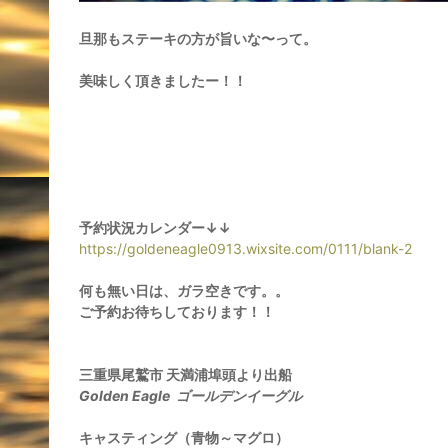
旦那もステーキの方が旨いな〜って。
美味しく頂きましたー！！
予約状況カレンダー↓↓
https://goldeneagle0913.wixsite.com/0111/blank-2
何も無い日は、ガラ空きです。。
ご予約お待ちしております！！
三重県尾鷲市 天満浦埠頭より出船
Golden Eagle
ゴールデンイーグル
キャスティング（青物～マグロ）