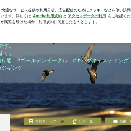
だったコストコ商品
芸能人ブログ
人気ブログ
新規登録
le
eです。
ます。
釣り船 #ゴールデンイーグル #キハダキャスティング 
海ジギング
ブログトップ
記事一覧
画像一