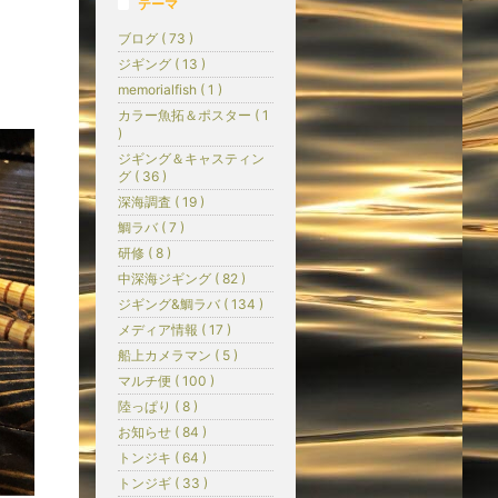
テーマ
ブログ ( 73 )
ジギング ( 13 )
memorialfish ( 1 )
カラー魚拓＆ポスター ( 1
)
ジギング＆キャスティン
グ ( 36 )
深海調査 ( 19 )
鯛ラバ ( 7 )
研修 ( 8 )
中深海ジギング ( 82 )
ジギング&鯛ラバ ( 134 )
メディア情報 ( 17 )
船上カメラマン ( 5 )
マルチ便 ( 100 )
陸っぱり ( 8 )
お知らせ ( 84 )
トンジキ ( 64 )
トンジギ ( 33 )