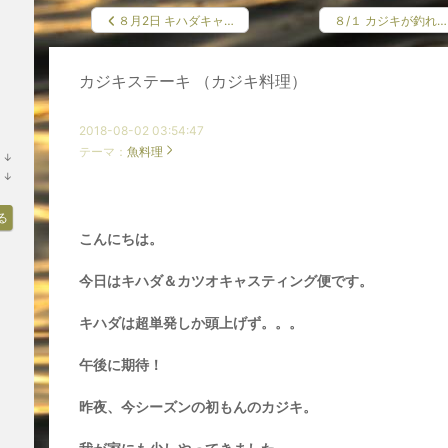
８月2日 キハダキャ…
８/１ カジキが釣れ…
カジキステーキ （カジキ料理）
2018-08-02 03:54:47
テーマ：
魚料理
↓
ラ
↓
ン
ラ
キ
ン
ン
キ
る
グ
ン
こんにちは。
下
グ
降
下
降
今日はキハダ＆カツオキャスティング便です。
キハダは超単発しか頭上げず。。。
午後に期待！
昨夜、今シーズンの初もんのカジキ。