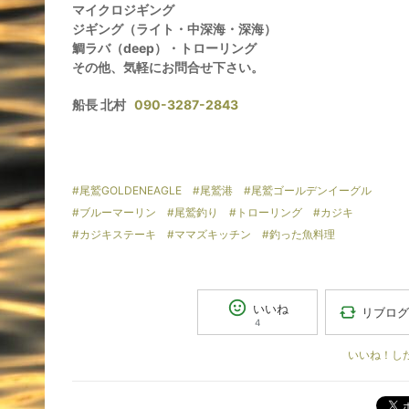
マイクロジギング
ジギング（ライト・中深海・深海）
鯛ラバ（deep）・トローリング
その他、気軽にお問合せ下さい。
船長 北村
090-3287-2843
#尾鷲GOLDENEAGLE
#尾鷲港
#尾鷲ゴールデンイーグル
#ブルーマーリン
#尾鷲釣り
#トローリング
#カジキ
#カジキステーキ
#ママズキッチン
#釣った魚料理
いいね
リブログ
4
いいね！し