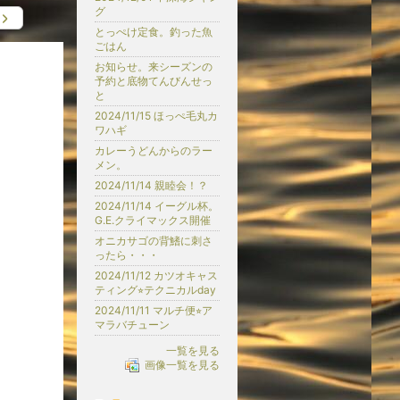
グ
とっぺけ定食。釣った魚
ごはん
お知らせ。来シーズンの
予約と底物てんびんせっ
と
2024/11/15 ほっぺ毛丸カ
ワハギ
カレーうどんからのラー
メン。
2024/11/14 親睦会！？
2024/11/14 イーグル杯。
G.E.クライマックス開催
オニカサゴの背鰭に刺さ
ったら・・・
2024/11/12 カツオキャス
ティング⭐︎テクニカルday
2024/11/11 マルチ便⭐︎ア
マラバチューン
一覧を見る
画像一覧を見る