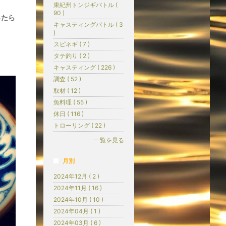
東紀州トンジギバトル (
90 )
ったら
キャスティングバトル ( 3
)
スピネギ ( 7 )
タテ釣り ( 2 )
キャスティング ( 226 )
調査 ( 52 )
取材 ( 12 )
魚料理 ( 55 )
休日 ( 116 )
トローリング ( 22 )
一覧を見る
月別
2024年12月 ( 2 )
2024年11月 ( 16 )
2024年10月 ( 10 )
2024年04月 ( 1 )
2024年03月 ( 6 )