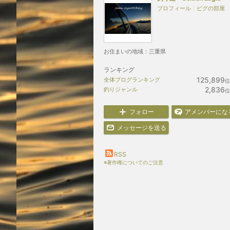
プロフィール
｜
ピグの部屋
お住まいの地域：
三重県
ランキング
125,899
全体ブログランキング
位
2,836
釣りジャンル
位
フォロー
アメンバーにな
メッセージを送る
RSS
※著作権についてのご注意