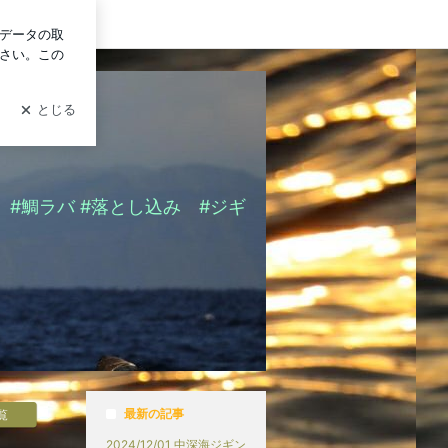
ログイン
#鯛ラバ #落とし込み #ジギ
最新の記事
覧
2024/12/01 中深海ジギン