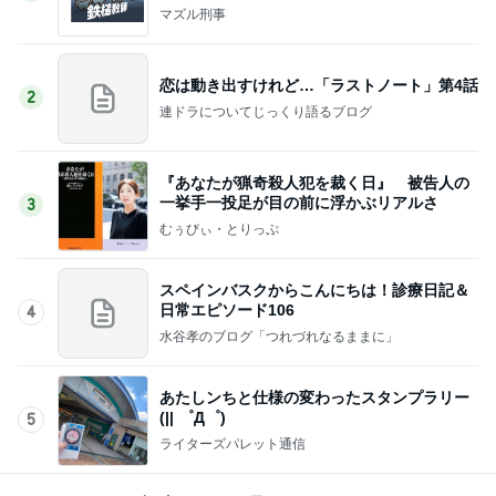
0話完？
マズル刑事
恋は動き出すけれど…「ラストノート」第4話
2
連ドラについてじっくり語るブログ
『あなたが猟奇殺人犯を裁く日』 被告人の
一挙手一投足が目の前に浮かぶリアルさ
3
むぅびぃ・とりっぷ
スペインバスクからこんにちは！診療日記＆
日常エピソード106
4
水谷孝のブログ「つれづれなるままに」
あたしンちと仕様の変わったスタンプラリー
(|| ゜Д゜)
5
ライターズパレット通信