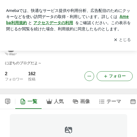
にぽちのブログ
アプリをダウンロードして
ブログの更新通知
を受け取りまし
開く
ょう。
にぽちのブログ
にぽちのブログだよ～
2
162
フォロー
フォロワー
投稿
一覧
人気
画像
テーマ