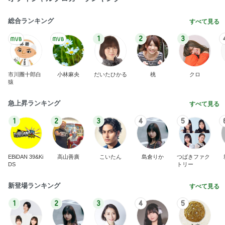
総合ランキング
すべて見る
1
2
3
市川團十郎白
小林麻央
だいたひかる
桃
クロ
猿
急上昇ランキング
すべて見る
1
2
3
4
5
EBiDAN 39&Ki
高山善廣
こいたん
島倉りか
つばきファク
DS
トリー
新登場ランキング
すべて見る
1
2
3
4
5