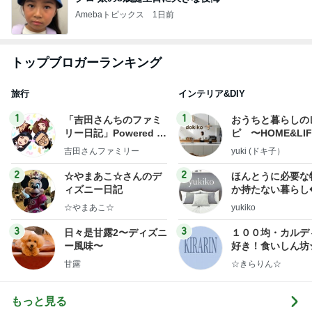
Amebaトピックス
1日前
トップブロガーランキング
旅行
インテリア&DIY
1
1
「吉田さんちのファミ
おうちと暮らしの
リー日記」Powered b
ピ 〜HOME&LI
y Ameba 吉田さんファ
吉田さんファミリー
yuki (ドキ子）
ミリーオフィシャルブ
ログ
2
2
☆やまあこ☆さんのデ
ほんとうに必要な
ィズニー日記
か持たない暮らし
ep Life Simple
☆やまあこ☆
yukiko
ンテリアのきろく
3
3
日々是甘露2〜ディズニ
１００均・カルデ
ー風味〜
好き！食いしん坊
らりん☆のブログ
甘露
☆きらりん☆
もっと見る