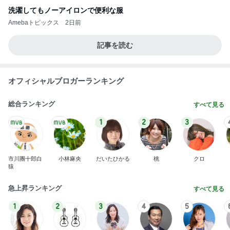
洗濯してもノーアイロンで便利な服
Amebaトピックス
2日前
記事を読む
オフィシャルブロガーランキング
総合ランキング
すべて見る
1
2
3
市川團十郎白
小林麻央
だいたひかる
桃
クロ
猿
急上昇ランキング
すべて見る
1
2
3
4
5