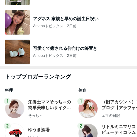
アグネス 家族と早めの誕生日祝い
Amebaトピックス
2日前
可愛くて癒される仰向けの箸置き
Amebaトピックス
2日前
トップブロガーランキング
料理
美容
1
1
栄養士ママそっち～の
（旧アカウント）
簡単美味しいサイクル
ブログ【アラフォ
献立
社売却セカンドラ
そっち～
エマの日記
フ】
2
2
リトルミニマリス
ゆうき酒場
ビューティコラム 