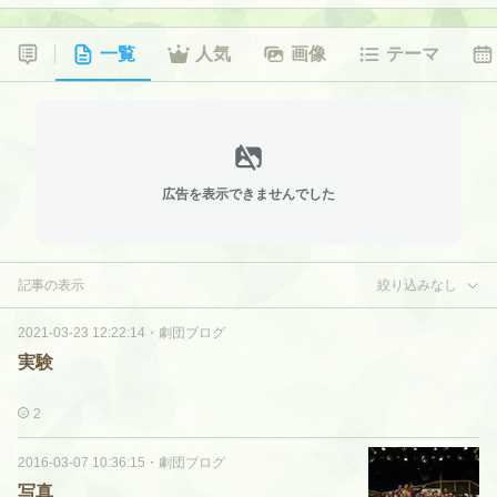
一覧
人気
画像
テーマ
広告を表示できませんでした
記事の表示
絞り込みなし
2021-03-23 12:22:14
・
劇団ブログ
実験
2
2016-03-07 10:36:15
・
劇団ブログ
写真