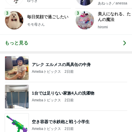
ゆうき
little minimalist'
あねっさ／anessa
uty colum
3
3
美人になれる、た
毎日笑顔で過ごしたい
んの魔法
モモ母さん
hiromi
もっと見る
アレク エルメスの馬具缶の中身
Amebaトピックス
2日前
1台では足りない家族4人の洗濯物
Amebaトピックス
2日前
空き容器で水鉄砲と戦う小学生
Amebaトピックス
2日前