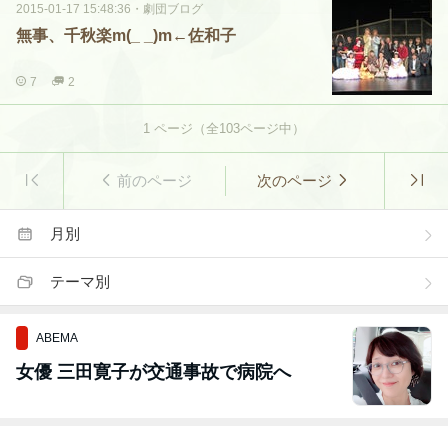
2015-01-17 15:48:36
・
劇団ブログ
無事、千秋楽m(_ _)m←佐和子
7
2
1
ページ（全
103
ページ中）
前のページ
次のページ
月別
テーマ別
ABEMA
女優 三田寛子が交通事故で病院へ