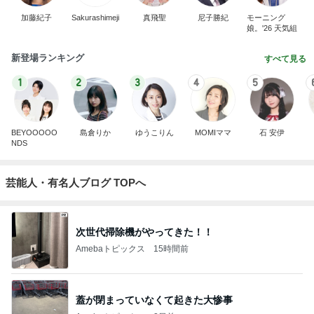
加藤紀子
Sakurashimeji
真飛聖
尼子勝紀
モーニング
娘。'26 天気組
新登場ランキング
すべて見る
1
2
3
4
5
BEYOOOOO
島倉りか
ゆうこりん
MOMIママ
石 安伊
NDS
芸能人・有名人ブログ TOPへ
次世代掃除機がやってきた！！
Amebaトピックス
15時間前
蓋が閉まっていなくて起きた大惨事