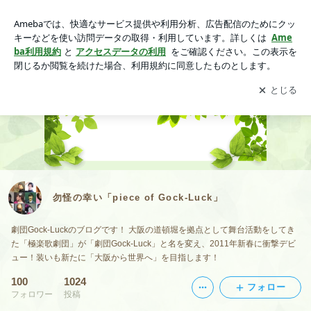
勿怪の幸い「piece of Gock-Luck」
アプリをダウンロードして
ブログの更新通知
を受け取りまし
開く
ょう。
勿怪の幸い「piece of Gock-Luck」
劇団Gock-Luckのブログです！ 大阪の道頓堀を拠点として舞台活動をしてき
た「極楽歌劇団」が「劇団Gock-Luck」と名を変え、2011年新春に衝撃デビ
ュー！装いも新たに「大阪から世界へ」を目指します！
100
1024
フォロー
フォロワー
投稿