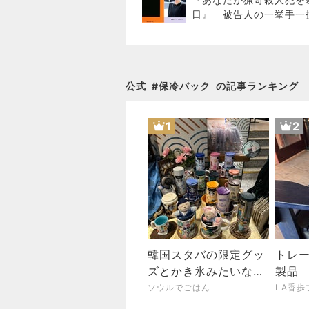
日』 被告人の一挙手一
が目の前に浮かぶリアル
公式
#
保冷バック
の記事ランキング
1
2
韓国スタバの限定グッ
トレ
ズとかき氷みたいなか
製品
わいいネイル/明洞イ
グ「
ソウルでごはん
LA香歩
ーネイル