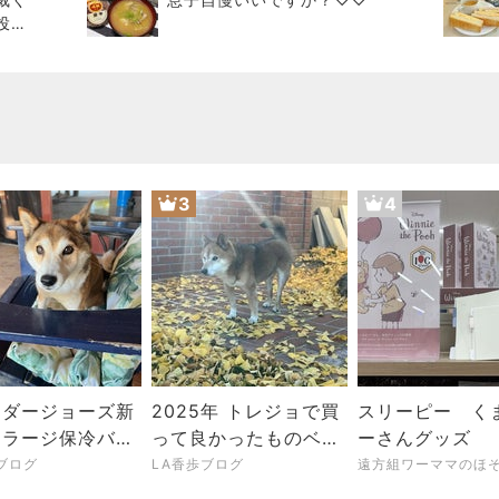
投足
さ
3
4
ーダージョーズ新
2025年 トレジョで買
スリーピー く
 ラージ保冷バッ
って良かったものベス
ーさんグッズ
ライムグリーン」
ト10
ブログ
LA香歩ブログ