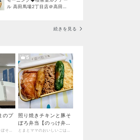
ル 高田馬場2丁目店＠高田馬
場
続きを見る
5
まのプ
照り焼きチキンと豚そ
ぼろ弁当【のっけ弁
当】
遠方組ワーママのほそぼそディズニーとお出かけ日記
とまとママのおいしいごはんとお弁当