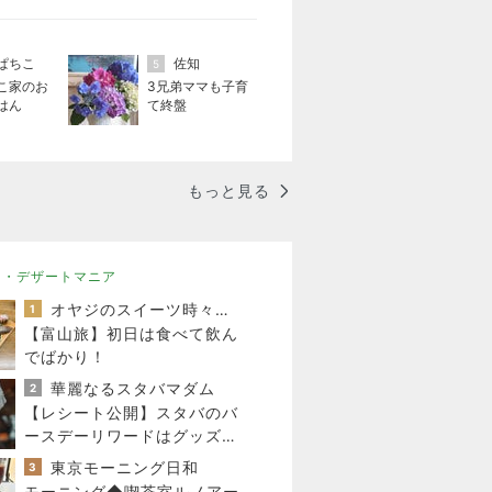
ぱちこ
佐知
5
こ家のお
3兄弟ママも子育
はん
て終盤
もっと見る
ツ・デザートマニア
オヤジのスイーツ時々ランニングブログ
1
【富山旅】初日は食べて飲ん
でばかり！
華麗なるスタバマダム
2
【レシート公開】スタバのバ
ースデーリワードはグッズに
も使える？5,900円の新作が
東京モーニング日和
3
4,881円に
モーニング◆喫茶室ルノアー