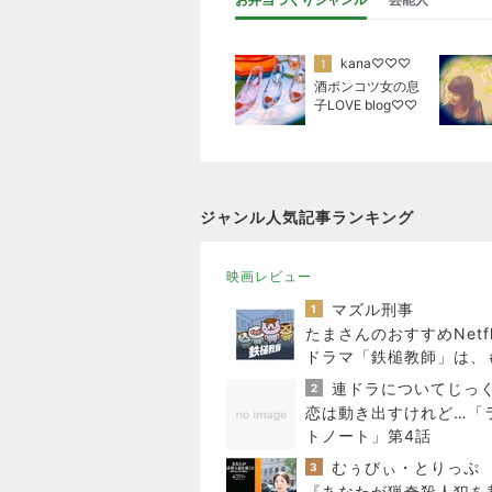
kana♡♡♡
1
酒ポンコツ女の息
子LOVE blog♡♡
ジャンル人気記事ランキング
映画レビュー
マズル刑事
1
たまさんのおすすめNetfl
ドラマ「鉄槌教師」は、
と見たいもっと見たい！
2
で10話完？
恋は動き出すけれど…「
トノート」第4話
むぅびぃ・とりっぷ
3
『あなたが猟奇殺人犯を