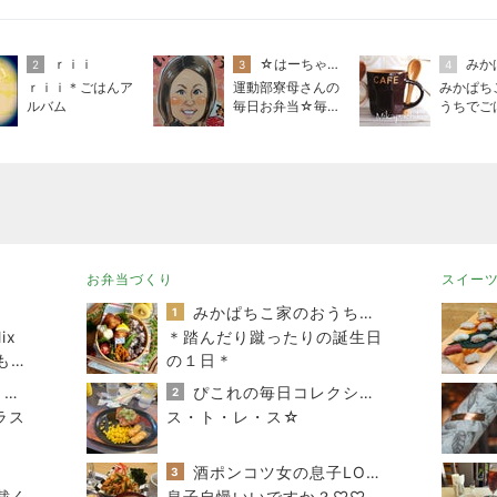
ｒｉｉ
☆はーちゃん☆
みか
2
3
4
ｒｉｉ＊ごはんア
運動部寮母さんの
みかぱち
ルバム
毎日お弁当☆毎日
うちでご
ごはん☆
お弁当づくり
スイー
みかぱちこ家のおうちでごはん
1
ix
＊踏んだり蹴ったりの誕生日
もっ
の１日＊
なん
連ドラについてじっくり語るブログ
ぴこれの毎日コレクション♬.*ﾟ
2
ラス
ス・ト・レ・ス☆
酒ポンコツ女の息子LOVE blog♡♡
3
裁く
息子自慢いいですか？♡♡