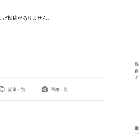
まだ投稿がありません。
性
自
đă
記事一覧
画像一覧
最