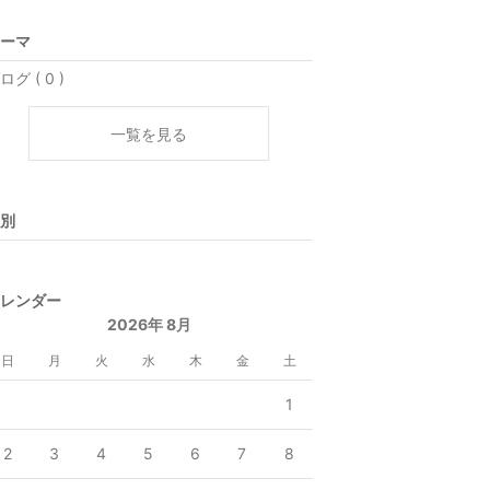
ーマ
ログ ( 0 )
一覧を見る
別
レンダー
2026年 8月
日
月
火
水
木
金
土
1
2
3
4
5
6
7
8