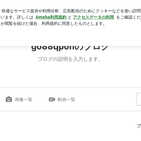
バゲットの夕飯
芸能人ブログ
人気ブログ
新規登録
go88qponのブログ
ブログの説明を入力します。
画像一覧
動画一覧
プ