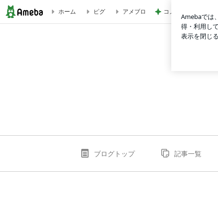
コメダの野菜が多い
ホーム
ピグ
アメブロ
go88qponのブログ
ブログトップ
記事一覧