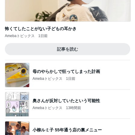
水谷孝のブログ「つれづれなるままに」
あたしンちと仕様の変わったスタンプラリー
(|| ゜Д゜)
5
ライターズパレット通信
このジャンルの記事をもっと見る
レジェンド松下のなんでもプレゼン！
Amebaトピックス
16時間前
御朱印まで無料だった太っ腹な神社
Amebaトピックス
17時間前
優雅な一日じゃなく片付けの一日