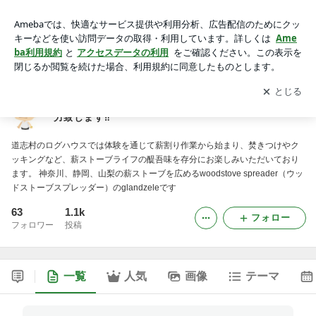
山梨県、神奈川県、静岡県での薪ストーブの普及に努力致しま
す‼️
アプリをダウンロードして
ブログの更新通知
を受け取りまし
開く
ょう。
山梨県、神奈川県、静岡県での薪ストーブの普及に努
力致します‼️
道志村のログハウスでは体験を通じて薪割り作業から始まり、焚きつけやク
ッキングなど、薪ストーブライフの醍吾味を存分にお楽しみいただいており
ます。 神奈川、静岡、山梨の薪ストーブを広めるwoodstove spreader（ウッ
ドストーブスプレッダー）のglandzeleです
63
1.1k
フォロー
フォロワー
投稿
一覧
人気
画像
テーマ