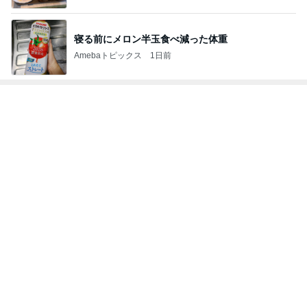
寝る前にメロン半玉食べ減った体重
Amebaトピックス
1日前
トップブロガーランキング
料理
インテリア&DIY
1
1
栄養士ママそっち～の
おうちと暮らしの
簡単美味しいサイクル
ピ 〜HOME&LI
献立
そっち～
yuki (ドキ子）
2
2
ほんとうに必要な
ゆうき酒場
か持たない暮らし
ゆうき
ep Life Simple
yukiko
ンテリアのきろく
3
3
１００均・カルデ
毎日笑顔で過ごしたい
好き！食いしん坊
モモ母さん
らりん☆のブログ
☆きらりん☆