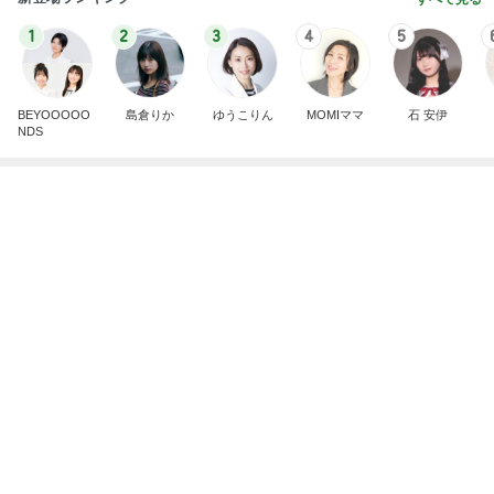
望まない現状をいちいち軌道修正
Amebaトピックス
2日前
記事を読む
若乃花 タッカンマリ残りの味噌味
Amebaトピックス
1日前
大手ハウスメーカー施工の高品質な家
Amebaトピックス
1日前
収入アップ目指す転職に夫が反対
Amebaトピックス
1日前