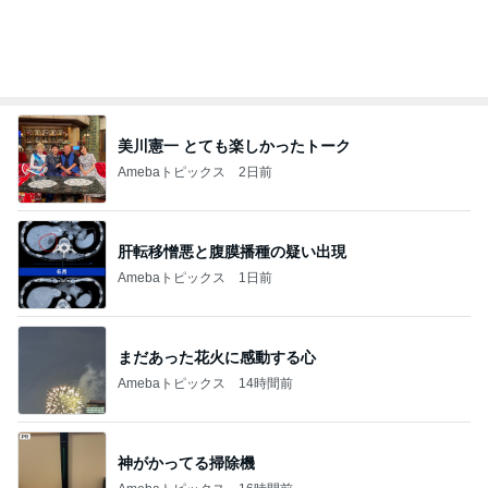
オフィシャルブロガーランキング
総合ランキング
すべて見る
1
2
3
市川團十郎白
小林麻央
だいたひかる
桃
クロ
猿
急上昇ランキング
すべて見る
1
2
3
4
5
木村直人
BEYOOOOO
美川憲一
吉岡淳
水森かおり
NDS
新登場ランキング
すべて見る