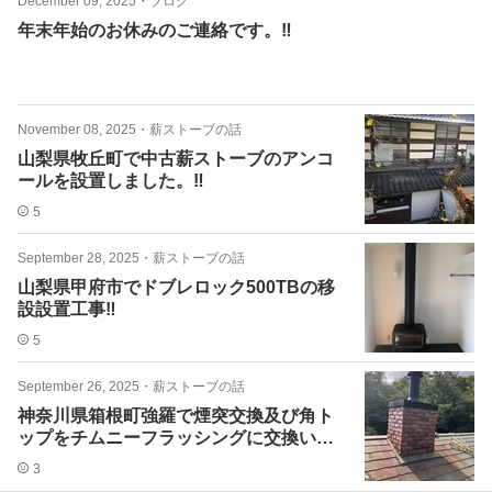
December 09, 2025
・
ブログ
年末年始のお休みのご連絡です。‼️
November 08, 2025
・
薪ストーブの話
山梨県牧丘町で中古薪ストーブのアンコ
ールを設置しました。‼️
5
September 28, 2025
・
薪ストーブの話
山梨県甲府市でドブレロック500TBの移
設設置工事‼️
5
September 26, 2025
・
薪ストーブの話
神奈川県箱根町強羅で煙突交換及び角ト
ップをチムニーフラッシングに交換いた
しました。‼️
3