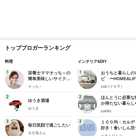
もっと見る
美川憲一 とても楽しかったトーク
Amebaトピックス
2日前
肝転移憎悪と腹膜播種の疑い出現
Amebaトピックス
1日前
まだあった花火に感動する心
Amebaトピックス
14時間前
神がかってる掃除機
Amebaトピックス
16時間前