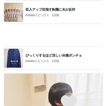
たまさんのおすすめNetflixドラマ「鉄槌教
師」は、もっと見たいもっと見たい！なんで1
1
0話完？
マズル刑事
恋は動き出すけれど…「ラストノート」第4話
2
連ドラについてじっくり語るブログ
『あなたが猟奇殺人犯を裁く日』 被告人の
一挙手一投足が目の前に浮かぶリアルさ
3
むぅびぃ・とりっぷ
スペインバスクからこんにちは！診療日記＆
日常エピソード106
4