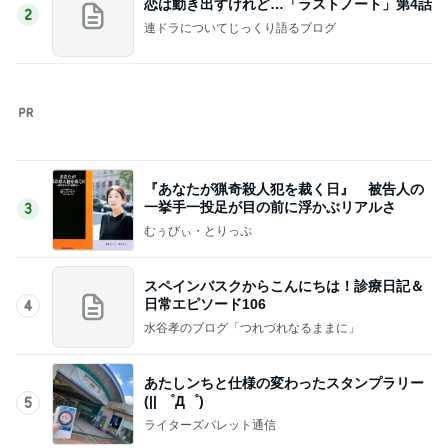
古村比呂 ビールの味でわかる体調
Amebaトピックス
16時間前
猛暑の中突入したスシローセール
Amebaトピックス
1日前