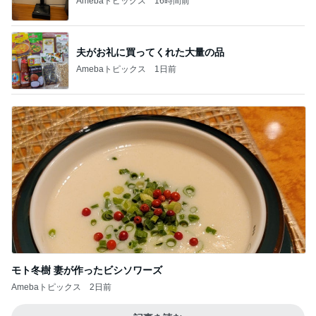
1
2
3
4
5
BEYOOOOO
島倉りか
ゆうこりん
MOMIママ
石 安伊
NDS
芸能人・有名人ブログ TOPへ
レジェンド松下のなんでもプレゼン！
Amebaトピックス
16時間前
3つ100円の傷んだ桃の大当り
Amebaトピックス
1日前
夫が驚いた面接の二次と三次
Amebaトピックス
1日前