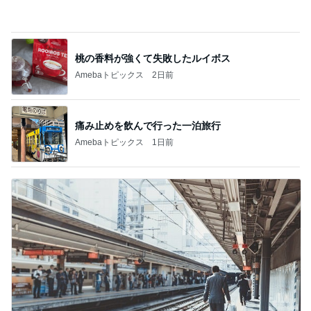
欲しかった25周年のスーベニアプレート
Amebaトピックス
22時間前
團十郎 子連れ海外から帰国し安堵
Amebaトピックス
1日前