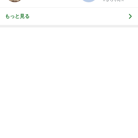
夫がお礼に買ってくれた大量の品
Amebaトピックス
1日前
モト冬樹 妻が作ったビシソワーズ
Amebaトピックス
2日前
記事を読む