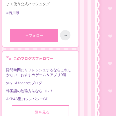
よく使う公式ハッシュタグ
ン
キ
グ
ン
#石川県
下
グ
降
上
昇
フォロー
このブログのフォロワー
隙間時間にリフレッシュするならこれし
かない！おすすめゲーム＆アプリ9選
yuyu＆toccoのブログ
韓国語の勉強方法ならコレ！
AKB48重力シンパシーCD
一覧を見る