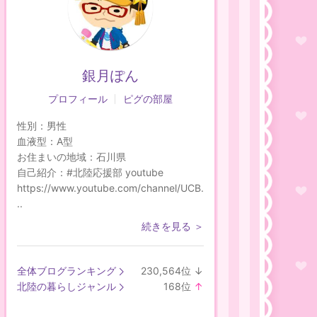
銀月ぽん
プロフィール
ピグの部屋
性別：
男性
血液型：
A型
お住まいの地域：
石川県
自己紹介：
#北陸応援部 youtube
https://www.youtube.com/channel/UCB.
..
続きを見る ＞
全体ブログランキング
230,564
位
↓
ラ
北陸の暮らしジャンル
168
位
↑
ン
ラ
キ
ン