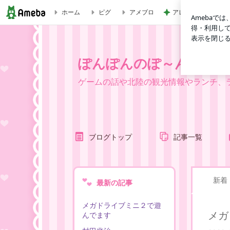
アレク 勇敢にゴー
ホーム
ピグ
アメブロ
ブログ記事一覧｜ぽんぽんのぽ～んとやってみよ 別館
ぽんぽんのぽ～んとやっ
ゲームの話や北陸の観光情報やランチ、ラーメ
ブログトップ
記事一覧
新着
最新の記事
メガドライブミニ２で遊
メガ
んでます