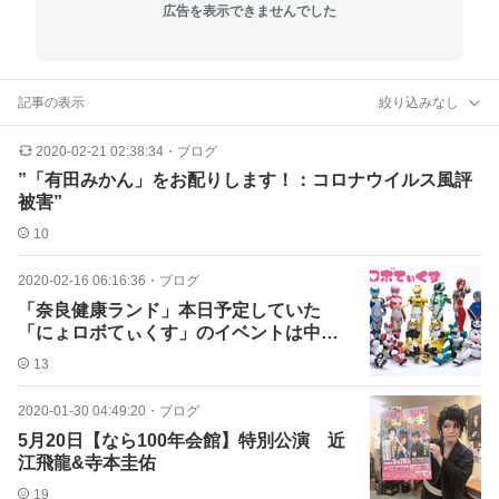
広告を表示できませんでした
記事の表示
絞り込みなし
2020-02-21 02:38:34
・
ブログ
”「有田みかん」をお配りします！：コロナウイルス風評
被害”
10
2020-02-16 06:16:36
・
ブログ
「奈良健康ランド」本日予定していた
「にょロボてぃくす」のイベントは中止
です
13
2020-01-30 04:49:20
・
ブログ
5月20日【なら100年会館】特別公演 近
江飛龍&寺本圭佑
19