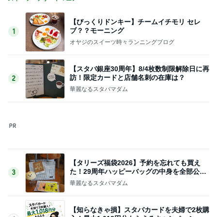
記事を読む
お出かけ中の車窓から撮った空
Amebaトピックス
13時間前
閉店すると聞きみんなで行った場所
Amebaトピックス
1日前
バターのコクがアクセントのナポリタン
Amebaトピックス
1日前
若乃花 今日の堅忍不抜の気持ち
Amebaトピックス
1日前