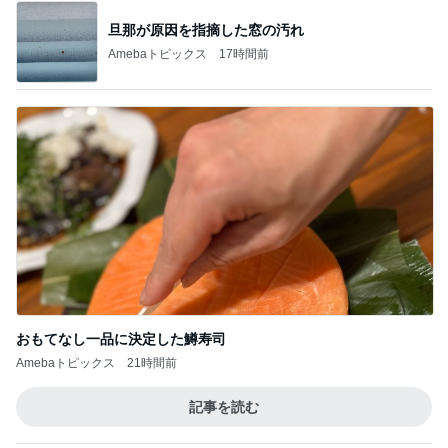
【びっくりドンキー】チームイチモリ セレ
ブ？？モーニング
1
オヤジのスイーツ時々ランニングブログ
【スタバ銀座30周年】8/4枚数制限解除日に再
訪！限定カードと店舗名刺の在庫は？
2
華麗なるスタバマダム
【タリーズ福袋2026】予約を忘れても買え
た！29周年ハッピーバッグの中身を全部公開
3
8/5～
華麗なるスタバマダム
【知らなきゃ損】スタバカードを夫婦で2枚購
入！最大1,018円分もらえるキャンペーン
4
華麗なるスタバマダム
【タリーズ新作2026】バニラアフォガート シ
ェイクールを実飲！ベアフルシールも当たっ
5
た！