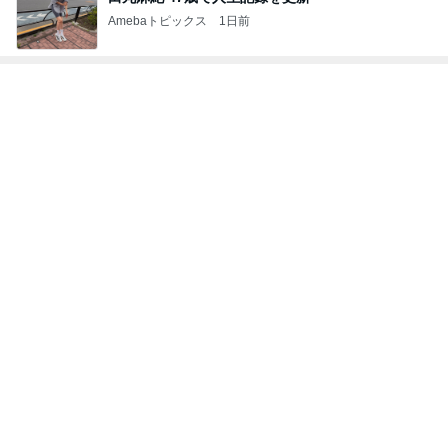
Amebaトピックス
1日前
トップブロガーランキング
料理
旅行
1
1
栄養士ママそっち～の
「吉田さんちのフ
簡単美味しいサイクル
リー日記」Powere
献立
y Ameba 吉田さ
そっち～
吉田さんファミリー
ミリーオフィシャ
ログ
2
2
☆やまあこ☆さん
ゆうき酒場
ィズニー日記
ゆうき
☆やまあこ☆
3
3
日々是甘露2〜デ
毎日笑顔で過ごしたい
ー風味〜
モモ母さん
甘露
もっと見る