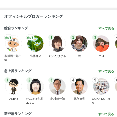
假屋崎省吾 鎌倉の庭で咲く花たち
Amebaトピックス
1日前
毎回のように食べている気がするアイス
Amebaトピックス
2日前