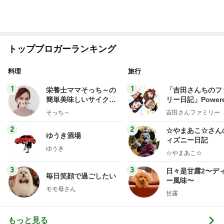
オフィシャルブロガーランキング
総合ランキング
すべて見る
1
2
3
市川團十郎白
小林麻央
だいたひかる
桃
クロ
猿
急上昇ランキング
すべて見る
1
2
3
4
5
AKB48
たんぽぽ川村
北村総一朗
北別府学
OCHA NORM
エミコ
A
新登場ランキング
すべて見る