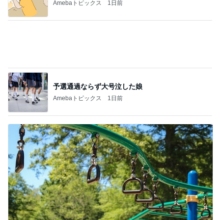
付き添いを終え泥のように眠る夫
Amebaトピックス
2日前
クリーム多めの白桃シュークリーム
Amebaトピックス
16時間前
何度もリピートのお得なセット
Amebaトピックス
2日前