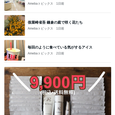
それどこの？と聞かれた主役級トップス
Amebaトピックス
1日前
肉肉しい黒毛和牛とボロネーゼ
Amebaトピックス
19時間前
20年以上使って気付いた自動製氷機能
Amebaトピックス
1日前
今売れてる人気のドリンクとお菓子
Amebaトピックス
1日前