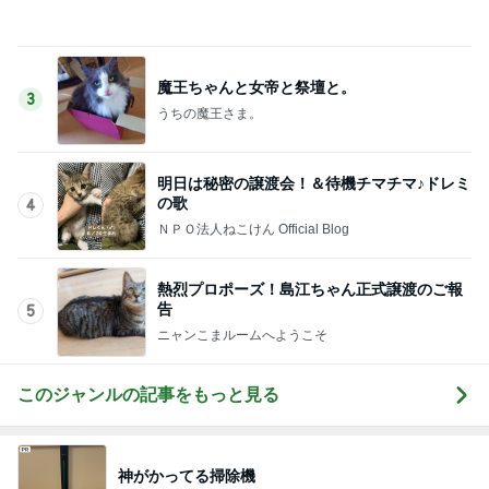
魔王ちゃんと女帝と祭壇と。
3
うちの魔王さま。
明日は秘密の譲渡会！＆待機チマチマ♪ドレミ
の歌
4
ＮＰＯ法人ねこけん Official Blog
熱烈プロポーズ！島江ちゃん正式譲渡のご報
告
5
ニャンこまルームへようこそ
このジャンルの記事をもっと見る
神がかってる掃除機