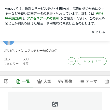
Gharibyan Ballet Academy
アプリをダウンロードして
ブログの更新通知
を受け取りまし
開く
ょう。
Gharibyan Ballet Academy
ガリビヤンバレエアカデミー公式ブログ
116
500
フォロー
フォロワー
投稿
一覧
人気
画像
テーマ