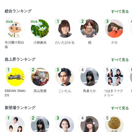
総合ランキング
すべて見る
1
2
3
市川團十郎白
小林麻央
だいたひかる
桃
クロ
猿
急上昇ランキング
すべて見る
1
2
3
4
5
EBiDAN 39&Ki
高山善廣
こいたん
島倉りか
つばきファク
DS
トリー
新登場ランキング
すべて見る
1
2
3
4
5