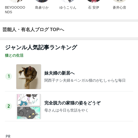
BEYOOOOO
島倉りか
ゆうこりん
石 安伊
蒼井心音
NDS
芸能人・有名人ブログ TOPへ
ジャンル人気記事ランキング
猫との生活
妹夫婦の新居へ
1
関西子ナシ夫婦＆ベンガル猫のがむしゃらな毎日
完全脱力の家猫の姿をどうぞ
2
母さんは今日も世話をやく