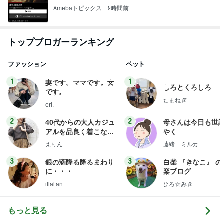
Amebaトピックス
9時間前
トップブロガーランキング
ファッション
ペット
1
1
妻です。ママです。女
しろとくろしろ
です。
たまねぎ
eri.
2
2
40代からの大人カジュ
母さんは今日も世
アルを品良く着こなす
やく
ファッションブログ
えりん
藤緒 ミルカ
3
3
銀の滴降る降るまわり
白柴 『きなこ』 
に・・・
楽ブログ
illallan
ひろ☆みき
もっと見る