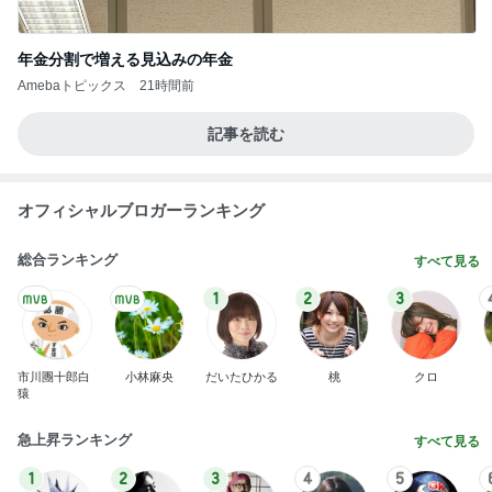
年金分割で増える見込みの年金
Amebaトピックス
21時間前
記事を読む
オフィシャルブロガーランキング
総合ランキング
すべて見る
1
2
3
市川團十郎白
小林麻央
だいたひかる
桃
クロ
猿
急上昇ランキング
すべて見る
1
2
3
4
5