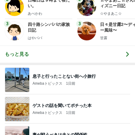
日曜日は９時まで寝た
☆やまあこ☆さん
い。
ィズニー日記
あべかわ
☆やまあこ☆
3
3
四十路シンパパの家族
日々是甘露2〜デ
日記
ー風味〜
はやパパ
甘露
もっと見る
息子と行ったことない街へ小旅行
Amebaトピックス
1日前
ゲストの話を聞いてポチった本
Amebaトピックス
1日前
妻が戦うべきは夫との関係性