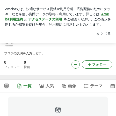
ggwindayのブログ
アプリをダウンロードして
ブログの更新通知
を受け取りまし
開く
ょう。
ggwindayのブログ
ブログの説明を入力します。
0
0
フォロー
フォロワー
投稿
一覧
人気
画像
テーマ