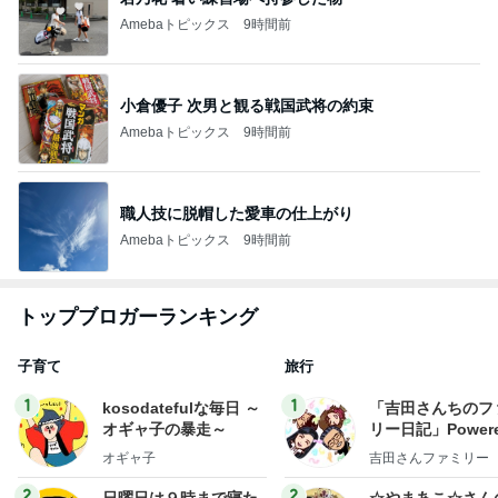
Amebaトピックス
9時間前
小倉優子 次男と観る戦国武将の約束
Amebaトピックス
9時間前
職人技に脱帽した愛車の仕上がり
Amebaトピックス
9時間前
トップブロガーランキング
子育て
旅行
1
1
kosodatefulな毎日 ～
「吉田さんちのフ
オギャ子の暴走～
リー日記」Powere
y Ameba 吉田さ
オギャ子
吉田さんファミリー
ミリーオフィシャ
ログ
2
2