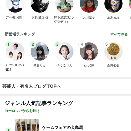
デーモン閣下
片岡愛之助
林下清志(ビッ
沢田聖子
金沢克彦
グダディ)
新登場ランキング
すべて見る
1
2
3
4
5
BEYOOOOO
島倉りか
ゆうこりん
石 安伊
蒼井心音
NDS
芸能人・有名人ブログ TOPへ
ジャンル人気記事ランキング
ヨーロッパからお届け
ゲームフェアの犬鳥馬
1