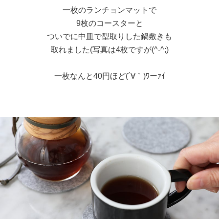
一枚のランチョンマットで
9枚のコースターと
ついでに中皿で型取りした鍋敷きも
取れました(写真は4枚ですが(^-^;)
一枚なんと40円ほど(´∀｀)ﾜーｧｲ