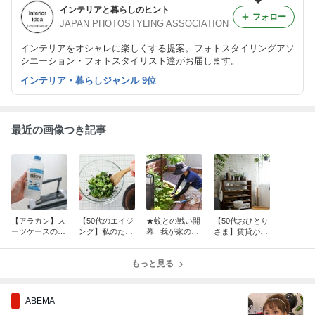
インテリアと暮らしのヒント
フォロー
JAPAN PHOTOSTYLING ASSOCIATION
インテリアをオシャレに楽しくする提案。フォトスタイリングアソ
シエーション・フォトスタイリスト達がお届します。
インテリア・暮らしジャンル 9位
最近の画像つき記事
【アラカン】ス
【50代のエイジ
★蚊との戦い開
【50代おひとり
ーツケースのベ
ング】私のため
幕 ! 我が家の本
さま】賃貸が借
タベタ解消法
の小さな野菜の
気すぎる蚊対策
りれないって本
と、大人が「斜
おかず｜ブロッ
グッズ大集合
当？
めがけバッグ」
コリーの黒ごま
もっと見る
を選ぶ理由
和え
ABEMA