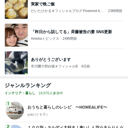
実家で晩ご飯
だいたひかるオフィシャルブログ Powered by
23時間前
Ameba
「昨日から話してる」斉藤被告の妻 SNS更新
Amebaトピックス
24時間前
ありがとうございます
市川團十郎白猿オフィシャルB
4日前
ジャンルランキング
インテリア・暮らし
18,970人参加中
1
おうちと暮らしのレシピ 〜HOME&LIFE〜
yuki (ドキ子）
2
１００均・カルディ大好き！食いしん坊☆きらりん☆