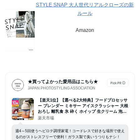
STYLE SNAP 大人世代リアルクローズの新
ルール
Amazon
★買ってよかった愛用品はこちら★
JAPAN PHOTOSTYLING ASSOCIATION
【楽天1位】【選べる2大特典】フードプロセッサ
ー ブレンダー ミキサー アイスクラッシャー 大根
おろし 離乳食 氷 砕く ホイップ 生クリーム 泡立
て ひき肉 おしゃれ 500ml 7役 家電 キッチン [rec
楽天市場
olte レコルト Capsule Cutter Bonne カプセルカ
ッター ボンヌ RCP-3]
週4～5回使うヘビロテ調理家電！コードレスで好きな場所で使え
るのがストレスフリーで便利！ガラス製で臭いうつりもナシ！