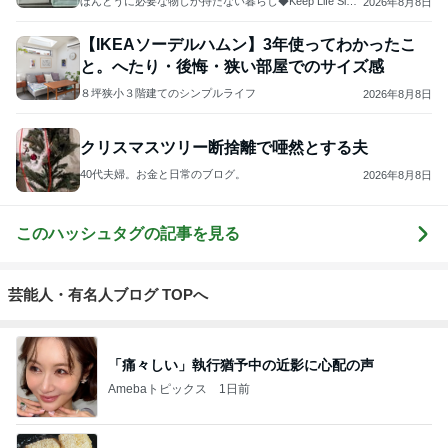
ほんとうに必要な物しか持たない暮らし◆Keep Life Simpl
2026年8月8日
e◆〜インテリアのきろく〜
【IKEAソーデルハムン】3年使ってわかったこ
と。へたり・後悔・狭い部屋でのサイズ感
８坪狭小３階建てのシンプルライフ
2026年8月8日
クリスマスツリー断捨離で唖然とする夫
40代夫婦。お金と日常のブログ。
2026年8月8日
このハッシュタグの記事を見る
芸能人・有名人ブログ TOPへ
「痛々しい」執行猶予中の近影に心配の声
Amebaトピックス
1日前