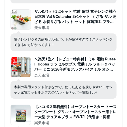
ザル&バット3点セット 抗菌 角型 電子レンジ対応
日本製 Vat＆Colander 2+1セット （ ざる ザル 角
ざる 水切りざる バット セット 抗菌加工 プラス
チック製 下ごしらえ スタッキング コンパクト 調
楽天市場
理器具 ）
電子レンジＯＫの耐熱ザル＆バットが便利すぎて！スタッキング
できるのも助かってます！
＼楽天1位／【レビュー特典付】ミル 電動 Russe
ll Hobbs ラッセルホブス 電動ミル ソルト＆ペッ
パー ミニ 2026年新モデル スパイスミル オシャ
レ ワンプッシュ 岩塩 胡椒 充電池 ステンレス 粗
楽天市場
さ 調整 粗挽き 細挽き コンパクト 中国 専用スタ
ンド
木製の専用スタンド付きなので、使ったあとも戻しやすい！オシ
ャレ家電ラッセルホブスのソルト＆ペッパー電動ミル♪
【ネコポス送料無料】オーブントースター トース
タープレート グリル・オーブントースター用トレ
ー大型 デュアルプラス FW-TJ【代引き・同梱・
日時指定不可】
楽天市場