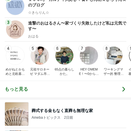
のブログ
☆きらりん☆
3
進撃のおはるさん〜家づくり失敗したけど私は元気で
す〜
おはる
4
5
6
7
8
めがねとかも
元祖サロネー
65点の暮らし
HEY OMEM
ワーキングマ
めと北欧暮ら
ゼ マダム市川
かた。
E！〜0からの
ザー的 整理収
し
のほのぼのブ
家づくり〜
納 ＆ 北欧イン
ログ
テリア
もっと見る
葬式する金もなく直葬も無理な家
Amebaトピックス
2日前