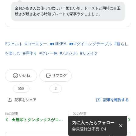
全おかあさんに使って欲しい！忙しい朝、トーストと同時に目玉
焼きが焼きあがる時短プレートで家事ラクしましょ。
#
フェルト
#
コースター
#
IKEA
#
ダイニングテーブル
#
暮らし
を楽しむ
#
手作り
#
グレー色
#
ふわふわ
#
リメイク
いいね
リブログ
558
2
記事を報告する
記事をシェア
前の記事
次の記事
★無印トタンボックスがコー
★割れた植木鉢を再利用！多
気に入ったらフォロー
ヒーグッズ収納にピッタリ！
肉植物のお城をDIY♪
会員登録は不要です