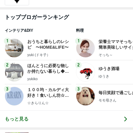
トップブロガーランキング
インテリア&DIY
料理
1
1
おうちと暮らしのレシ
栄養士ママそっち
ピ 〜HOME&LIFE〜
簡単美味しいサイ
献立
yuki (ドキ子）
そっち～
2
2
ほんとうに必要な物し
ゆうき酒場
か持たない暮らし◆Ke
ゆうき
ep Life Simple◆〜イ
yukiko
ンテリアのきろく〜
3
3
１００均・カルディ大
毎日笑顔で過ごし
好き！食いしん坊☆き
モモ母さん
らりん☆のブログ
☆きらりん☆
もっと見る