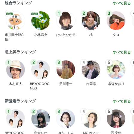
総合ランキング
すべて見る
1
2
3
市川團十郎白
小林麻央
だいたひかる
桃
クロ
猿
急上昇ランキング
すべて見る
1
2
3
4
5
木村直人
BEYOOOOO
美川憲一
吉岡淳
水森かおり
NDS
新登場ランキング
すべて見る
1
2
3
4
5
BEYOOOOO
島倉りか
ゆうこりん
MOMIママ
石 安伊