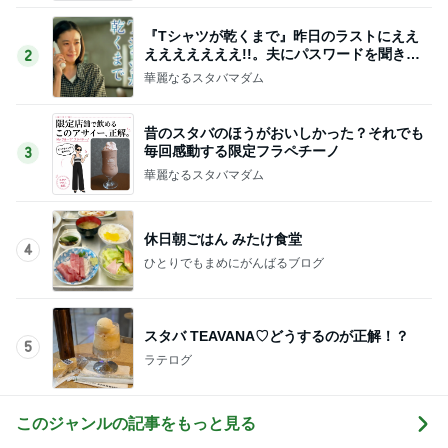
『Tシャツが乾くまで』昨日のラストにええ
えええええええ!!。夫にパスワードを聞きま
2
した
華麗なるスタバマダム
昔のスタバのほうがおいしかった？それでも
毎回感動する限定フラペチーノ
3
華麗なるスタバマダム
休日朝ごはん みたけ食堂
4
ひとりでもまめにがんばるブログ
スタバ TEAVANA♡どうするのが正解！？
5
ラテログ
このジャンルの記事をもっと見る