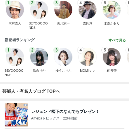
1
2
3
4
5
木村直人
BEYOOOOO
美川憲一
吉岡淳
水森かおり
NDS
新登場ランキング
すべて見る
1
2
3
4
5
BEYOOOOO
島倉りか
ゆうこりん
MOMIママ
石 安伊
NDS
芸能人・有名人ブログ TOPへ
レジェンド松下のなんでもプレゼン！
Amebaトピックス
22時間前