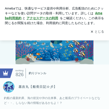
基吉丸【船長日記☆彡】
アプリをダウンロードして
ブログの更新通知
を受け取りまし
開く
ょう。
ranking
釣りジャンル
826
基吉丸【船長日記☆彡】
釣船の最新釣果、海の状況や沖の出来事、あと船長のプライベートなどな
ど・・、しらない海の情報があるかもよ！？