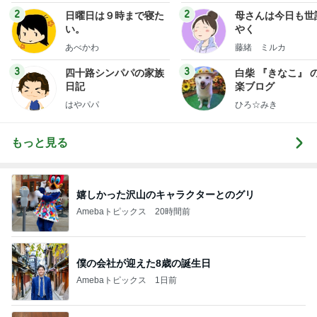
2
2
日曜日は９時まで寝た
母さんは今日も世
い。
やく
あべかわ
藤緒 ミルカ
3
3
四十路シンパパの家族
白柴 『きなこ』 
日記
楽ブログ
はやパパ
ひろ☆みき
もっと見る
嬉しかった沢山のキャラクターとのグリ
Amebaトピックス
20時間前
僕の会社が迎えた8歳の誕生日
Amebaトピックス
1日前