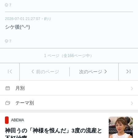
7
2026-07-01 21:27:07
・
釣り
シケ後(^-^)
7
1
ページ（全
166
ページ中）
前のページ
次のページ
月別
テーマ別
ABEMA
神田うの「神様を恨んだ」3度の流産と