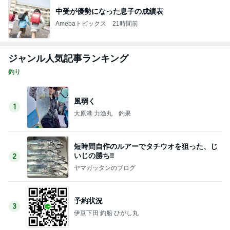
中受が優勢になった息子の成績表
Amebaトピックス
21時間前
ジャンル人気記事ランキング
釣り
風弱く
1
大原港 力漁丸 釣果
短時間自作のルアーでタチウオを狙った、じ
いじの勝ち‼️
2
ヤマガッタンのブログ
予約状況
3
伊豆下田 釣船 ひがし丸