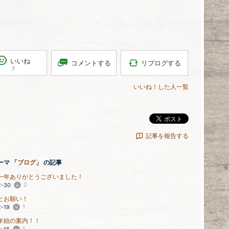
いいね
リブログする
コメントする
7
いいね！した人一覧
ポスト
記事を報告する
ーマ 「
ブログ
」 の記事
一年ありがとうございました！
2
2-30
とお願い！
1
2-19
年始の案内！！
1