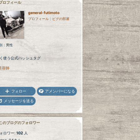
プロフィール
general-futimoto
プロフィール
｜
ピグの部屋
別：
男性
く使う公式ハッシュタグ
美容師
フォロー
アメンバーになる
メッセージを送る
このブログのフォロワー
ォロワー:
102
人