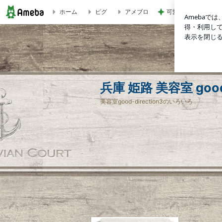
ホーム
ピグ
アメブロ
可愛すぎてたまらな
兵庫 姫路 美容室 good-direction3 general-futimotoのブログ
兵庫 姫路 美容室 good-
美容室good-direction3のいろいろ