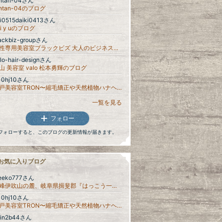
ontan-04さん
ontan-04のブログ
i0515daiki0413さん
 i y uのブログ
ackbiz-groupさん
男性専用美容室ブラックビズ 大人のビジネスマンの髪の悩みを解決
lo-hair-designさん
山 美容室 valo 松本勇輝のブログ
j10hj10さん
亀戸美容室TRON〜縮毛矯正や天然植物ハナヘナで髪を扱い易くするお手伝い♪〜
一覧を見る
フォロー
フォローすると、このブログの更新情報が届きます。
お気に入りブログ
eeko777さん
霊峰伊吹山の麓、岐阜県揖斐郡『はっこう一宇の里へな楽』八紘×発酵×発光の和の精神を繋げます
j10hj10さん
亀戸美容室TRON〜縮毛矯正や天然植物ハナヘナで髪を扱い易くするお手伝い♪〜
irin2b44さん