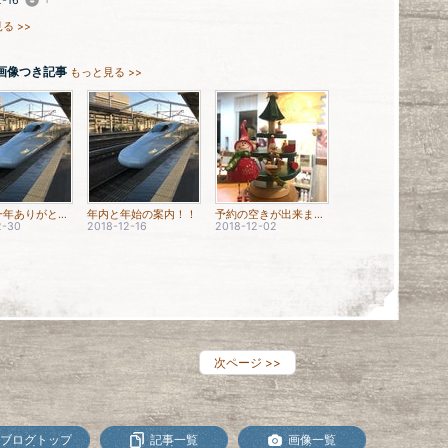
2-16
る >>
画像つき記事
もっと見る >>
今年も一年ありがとうございました！
年内と年始の案内！！
予約の空きが出来ました！
2-30
2018-12-16
2018-12-02
次ページ
>>
ブログトップ
記事一覧
画像一覧