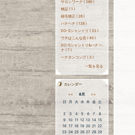
サロンワーク ( 386 )
検証 ( 1 )
縮毛矯正 ( 28 )
ハナヘナ ( 138 )
DO-Sシャントリ ( 33 )
ウチはこんな店 ( 45 )
DO-Sシャントリ&ハナ ヘ
ナ ( 7 )
ヘナタンコンプ ( 3 )
一覧を見る
カレンダー
<<
8月
>>
日
月
火
水
木
金
土
1
2
3
4
5
6
7
8
9
10
11
12
13
14
15
16
17
18
19
20
21
22
23
24
25
26
27
28
29