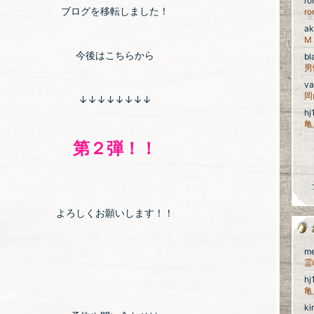
r
ブログを移転しました！
r
ak
M
今後はこちらから
bl
va
岡
↓↓↓↓↓↓↓↓
h
第２弾！！
よろしくお願いします！！
m
h
k