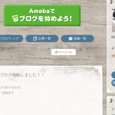
性
ブログトップ
記事一覧
画像一覧
よ
次ページ
>>
#
ブログ移転しました！！
3-29 11:54:42
：
ブログ
フ