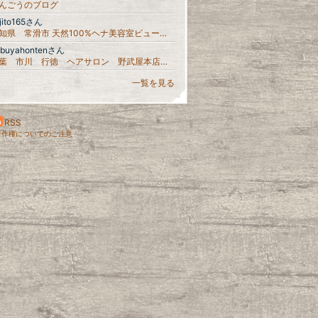
んごうのブログ
jito165さん
愛知県 常滑市 天然100%ヘナ美容室ビューティーヒロコ ♡シアワセの一歩
obuyahontenさん
千葉 市川 行徳 ヘアサロン 野武屋本店 ヘアケア 理容 美容 ブログ
一覧を見る
RSS
著作権についてのご注意