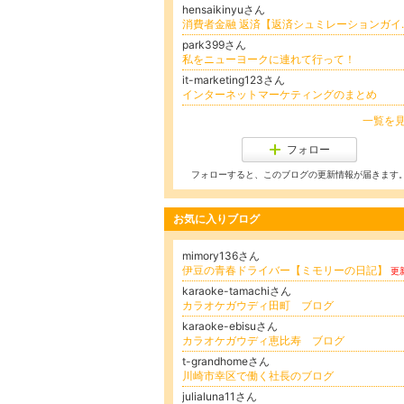
hensaikinyuさん
消費者金融 
park399さん
私をニューヨークに連れて行って！
it-marketing123さん
インターネットマーケティングのまとめ
一覧を
フォロー
フォローすると、このブログの更新情報が届きます
お気に入りブログ
mimory136さん
伊豆の青春ドライバー【ミモリーの日記】
更
karaoke-tamachiさん
カラオケガウディ田町 ブログ
karaoke-ebisuさん
カラオケガウディ恵比寿 ブログ
t-grandhomeさん
川崎市幸区で働く社長のブログ
julialuna11さん