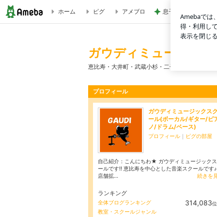
ホーム
ピグ
アメブロ
息子に大好評だった
ガウディミュージックスクール（ボイトレ/ピアノ/ギター）
ガウディミュージック
恵比寿・大井町・武蔵小杉・二子玉川・自由ヶ丘
プロフィール
ガウディミュージックス
ール(ボーカル/ギター/ピ
ノ/ドラム/ベース)
プロフィール
｜
ピグの部屋
自己紹介：こんにちわ★ ガウディミュージック
ールです!! 恵比寿を中心とした音楽スクールです♪
店舗拡...
続きを
ランキング
314,083
全体ブログランキング
位
教室・スクールジャンル