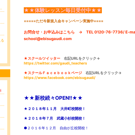
返済【返済シュミレーションガイド】
★★体験レッスン毎日受付中★★
=====ただ今新規入会キャンペーン実施中====
お問合せ・お申込みはこちら →
TEL 0120-76-7736/
E-m
school@ebisugaudi.com
見る
★スクールツイッター
右記URLをクリック→
。
https://twitter.com/gaudi_teachers
★スクールＦａｃｅｂｏｏｋページ
右記URLをクリック→
https://www.facebook.com/ebisugaudi/
新
★★新校続々OPEN!!★★
★２０１８年１１月 大井町校開校！
★２０１８年７月 武蔵小杉校開校！
●２０１６年１２月 自由が丘校開校！