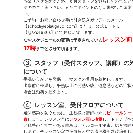
感染リスクを防ぐため、受付スタッフを減らしての営業と
すのでご了承下さい。またアポイントのない来校はご遠慮
い。
ご予約、お問い合わせ等は引き続きガウディのメール
【
school@ebisugaudi.com
】または、公式ＬＩＮＥ
【@sxs4680s】にてお願い致します。
レッスン前
なおスケジュールの変更は予定されている
17時
まで
とさせて頂きます。
③
スタッフ（受付スタッフ、講師）の
について
手洗いうがいを徹底し、マスクの着用を義務化します。
出勤前に検温し、平熱以上の発熱や咳、倦怠感などの症状
場合は勤務を控えます。
④
レッスン室、受付フロアについて
飛沫感染を防ぐために、生徒様と講師の間に
ビニールシー
置
します。レッスン室は
レッスン毎に換気
し、ドアノブや
ど触手の可能性がある箇所は、アルコール消毒、拭き掃除
します。全レッスン室で換気扇と空気清浄機を常時稼働し