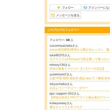
フォロー
アメンバーにな
メッセージを送る
このブログのフォロワー
フォロワー:
38
人
coconmusiclaboさん
cocon音楽教室
luke90210さん
エアライフルFXCrownで鳥を獲って食べたい
mimory136さん
伊豆の青春ドライバー【ミモリーの日記】
yuriehiromi7さん
山梨 甲府 昭和 笛吹市 英語 deピアノ教室 鈴
tokyochaikaさん
おはようトーキョー・タワー
ppc-support-002さん
【即戦力宣言】PPCアフィリ初心者のフリーターが今日から３ヵ月で
kobayaseayさん
痩せちゃううよ☆ブログ