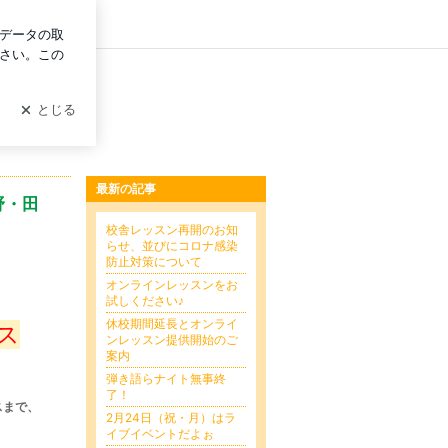
ログイン
最新の記事
野・田
校舎レッスン再開のお知
らせ、並びにコロナ感染
防止対策について
オンラインレッスンをお
試しください♪
休校期間延長とオンライ
ス
ンレッスン提供開始のご
案内
弾き語らナイト無事終
了！
スまで、
2月24日（祝・月）はラ
イブイベントだよぉ