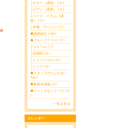
├ギター（講座） ( 0 )
├ピアノ（講座） ( 3 )
├ベース・ドラム（講
座） ( 3 )
├声優・アニソン ( 1 )
ail
●講師紹介 ( 46 )
●グループクラス ( 3 )
├ゴスペル ( 1 )
├合唱部 ( 0 )
├ミュージカル ( 5 )
├シニア ( 0 )
●スタッフのつぶやき (
742 )
●新校舎情報 ( 0 )
●ミツトモないトーク ( 2
)
一覧を見る
カレンダー