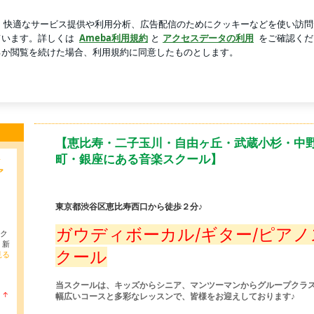
唐揚げチーズパン
芸能人ブログ
人気ブログ
新規登録
スクール（ボイトレ/ピアノ/ギター）
・中野・田町・銀座にある音楽スクールです♪
【恵比寿・二子玉川・自由ヶ丘・武蔵小杉・中
町・銀座にある音楽スクール】
ク
ア
東京都渋谷区恵比寿西口から徒歩２分♪
ガウディボーカル/ギター/ピアノ
スク
 新
クール
見る
当スクールは、キッズからシニア、マンツーマンからグループクラ
↑
幅広いコースと多彩なレッスンで、皆様をお迎えしております♪
ラ
ン