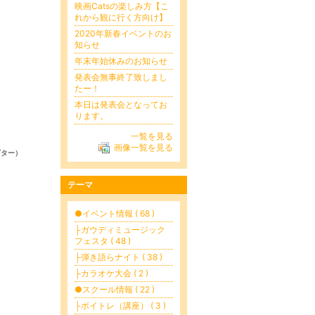
映画Catsの楽しみ方【こ
れから観に行く方向け】
2020年新春イベントのお
）
知らせ
年末年始休みのお知らせ
発表会無事終了致しまし
たー！
本日は発表会となってお
ります。
一覧を見る
画像一覧を見る
ギター）
テーマ
）
●イベント情報 ( 68 )
├ガウディミュージック
フェスタ ( 48 )
├弾き語らナイト ( 38 )
├カラオケ大会 ( 2 )
●スクール情報 ( 22 )
├ボイトレ（講座） ( 3 )