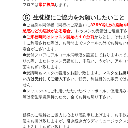
フロアは
常に換気
します。
⑤
生徒様にご協力をお願いしたいこと
●ご自身や同伴者（同行のご家族）に
37.5
℃以上の発熱や
怠感などの症
状がある場合
、 レッスンの受講はご遠慮下
●
ご来校時間はレッスン開始の１０分前
からとし、それよ
くご到着された際は、お時間までスクールの外でお待ちい
場合がございます。
●受付フロアにアルコール消毒液を設置しておりますので
りの際、またレッスン受講前に、手洗い、うがい、アルコ
菌をお願い致します。
●受講時もマスクの着用をお願い致します。
マスクをお持
い方は受付にてご購入
下さい。転売、利益目的の販売では
せん。
●レッスン中にご利用いただいたペットボトル、使用済み
等は衛生環境保持のため、全てお持ち帰り下さい。
皆様のご理解とご協力に心より感謝申し上げます。お手数
便をお掛け致しますが、引き続きガウディミュージックス
をよろしくお願い致します。