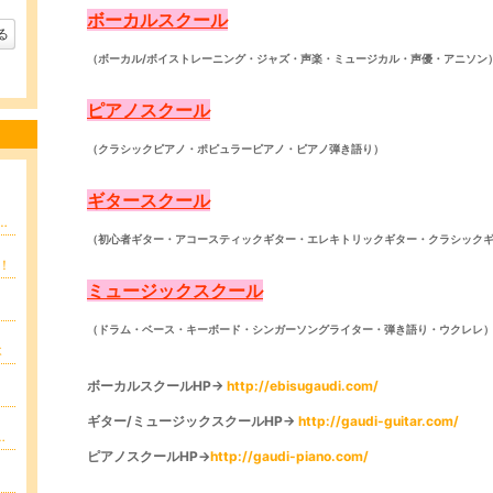
キ
ボーカルスクール
ン
る
グ
上
（ボーカル/ボイストレーニング・ジャズ・声楽・ミュージカル・声優・アニソン
昇
ピアノスクール
（クラシックピアノ・ポピュラーピアノ・ピアノ弾き語り）
ギタースクール
/療育から繋がるレッスン 森 繭子（まゆこ）
（初心者ギター・アコースティックギター・エレキトリックギター・クラシック
！
ミュージックスクール
（ドラム・ベース・キーボード・シンガーソングライター・弾き語り・ウクレレ
木
ボーカルスクールHP→
http://ebisugaudi.com/
ギター/ミュージックスクールHP→
http://gaudi-guitar.com/
１９万円の副収入を当たり前にするために今読むべき先進メソッド２５
ピアノスクールHP→
http://gaudi-piano.com/