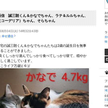
お
通信 誠三朗くん＆かなでちゃん、ラテ＆ルルちゃん、
自
（コーデリア）ちゃん、そらちゃん
親
で
年08月04日(火) 14時32分43秒
ラ
：
幸せ通信
全
猫
様宅の誠三朗くん＆かなでちゃんたちは2歳の誕生日を無事
えることができました。
仲良くしっかり遊んでしっかり食べてしっかり寝て、穏やか
らしく過ごしています。
こライフ万歳\( ᐛ )/
フ
ri
0
0
c