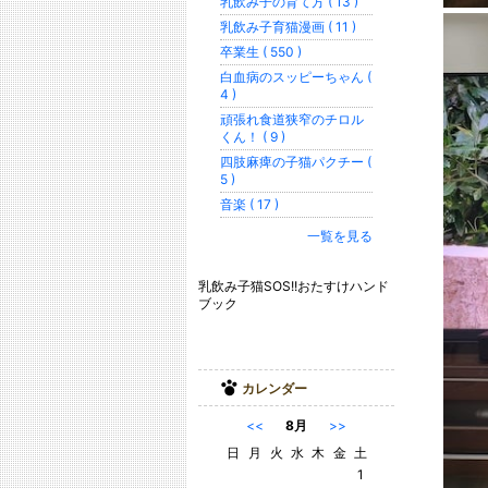
乳飲み子の育て方 ( 13 )
乳飲み子育猫漫画 ( 11 )
卒業生 ( 550 )
白血病のスッピーちゃん (
4 )
頑張れ食道狭窄のチロル
くん！ ( 9 )
四肢麻痺の子猫パクチー (
5 )
音楽 ( 17 )
一覧を見る
乳飲み子猫SOS!!おたすけハンド
ブック
カレンダー
<<
8月
>>
日
月
火
水
木
金
土
1