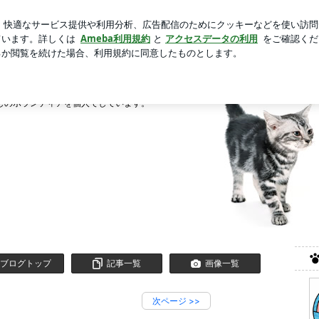
と炊き込みご飯
芸能人ブログ
人気ブログ
新規登録
ーちょ
しのボランティアを個人でしています。
ブログトップ
記事一覧
画像一覧
次ページ
>>