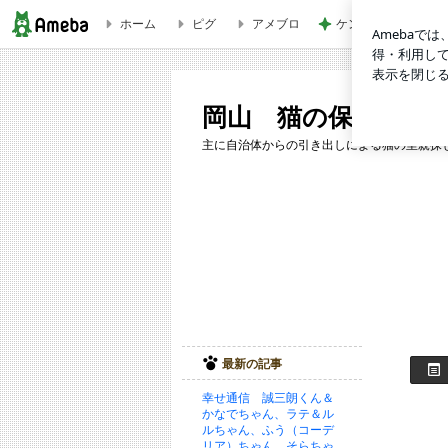
ホーム
ピグ
アメブロ
ケンタの辛いチキン
岡山 猫の保健室むーちょ
岡山 猫の保健室む
主に自治体からの引き出しによる猫の里親探
最新の記事
幸せ通信 誠三朗くん＆
かなでちゃん、ラテ＆ル
ルちゃん、ふう（コーデ
リア）ちゃん、そらちゃ