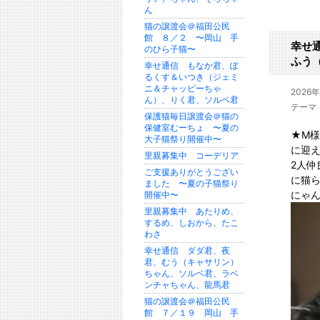
ん
猫の譲渡会＠福田公民
館 ８／２ 〜岡山 手
幸せ
のひら子猫〜
ふう
幸せ通信 もなか君、ぽ
るくす＆いつき（ジェミ
ニ＆チャッピーちゃ
2026
ん）、りく君、ソルベ君
テーマ
保護猫毎日譲渡会＠猫の
保健室むーちょ 〜夏の
★M
大子猫祭り開催中〜
に迎
里親募集中 コーデリア
2人
ご支援ありがとうござい
に猫
ました 〜夏の子猫祭り
にゃん
開催中〜
里親募集中 あたりめ、
するめ、しおから、たこ
わさ
幸せ通信 ダダ君、夜
君、むう（キャサリン）
ちゃん、ソルベ君、ラベ
ンチャちゃん、龍馬君
猫の譲渡会＠福田公民
館 ７／１９ 岡山 手