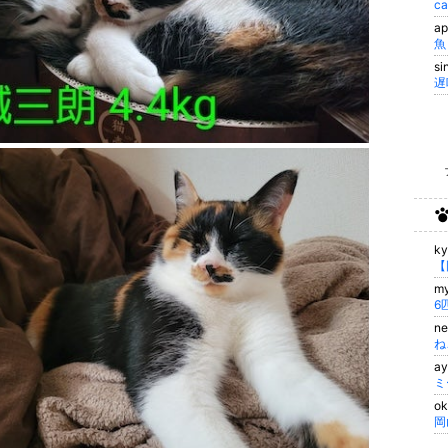
c
a
魚
s
k
【
m
6
ne
ね
a
ミ
o
岡