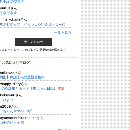
at14catのブログ
porin10さん
ときどき犬
innmai-okamiさん
遅咲きおかみの いらっしゃいませ～こんにちは～♪
一覧を見る
フォロー
フォローすると、このブログの更新情報が届きます。
お気に入りブログ
yonta-xxxさん
岡山】保護子猫の里親募集中
yhappy-diaryさん
匹の保護猫と暮らす【猫にゃん日記】
更新
kobiyori6さん
こびより
yu2009さん
ーちゃんママのﾌﾞﾛｸﾞ
kayamatenohirakonekoさん
山手のひら子猫