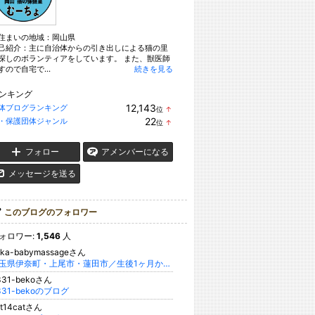
住まいの地域：
岡山県
己紹介：主に自治体からの引き出しによる猫の里
探しのボランティアをしています。 また、獣医師
すので自宅で...
続きを見る
ンキング
12,143
体ブログランキング
位
↑
ラ
22
・保護団体ジャンル
位
↑
ン
ラ
キ
ン
ン
キ
フォロー
アメンバーになる
グ
ン
上
グ
メッセージを送る
昇
上
昇
このブログのフォロワー
ォロワー:
1,546
人
rika-babymassageさん
埼玉県伊奈町・上尾市・蓮田市／生後1ヶ月からのベビーマッサージ教室／発達・子育てサポート／木村りりか
331-bekoさん
331-bekoのブログ
at14catさん