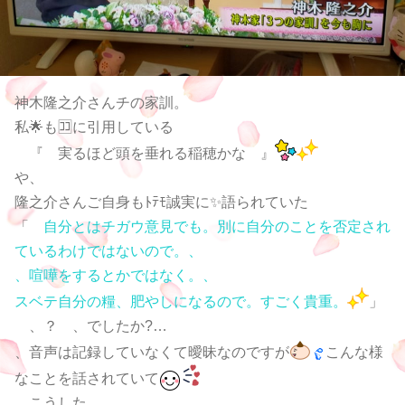
神木隆之介さんチの家訓。
私🌟も🈁に引用している
『 実るほど頭を垂れる稲穂かな 』
や、
隆之介さんご自身もﾄﾃﾓ誠実に✨語られていた
「
自分とはチガウ意見でも。別に自分のことを否定され
ているわけではないので。、
、喧嘩をするとかではなく。、
スベテ自分の糧、肥やしになるので。すごく貴重。
」
、？ 、でしたか?…
、音声は記録していなくて曖昧なのですが
こんな様
なことを話されていて
こうした