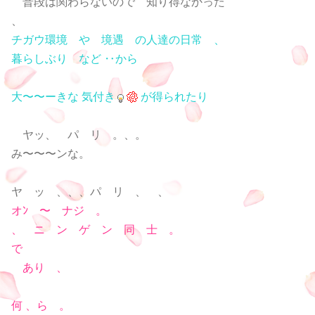
普段は関わらないので 知り得なかった
、
チガウ環境 や 境遇 の人達の日常 、
暮らしぶり など ‥から
大〜〜ーきな 気付き
が得られたり
ヤッ、 パ リ 。、。
み〜〜〜ンな。
ヤ ッ 、、、パ リ 、 、
オﾝ 〜 ナジ 。
、 ニ ン ゲ ン 同 士 。
で
あり 、
何 、ら 。