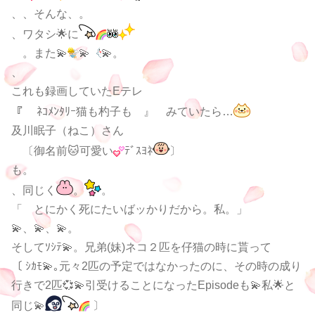
、、そんな、。
、ワタシ🌟に
。また💫
💫
💫。
、
これも録画していたEテレ
『 ﾈｺﾒﾝﾀﾘｰ猫も杓子も 』 みていたら…
及川眠子（ねこ）さん
〔御名前🐱可愛い
ﾃﾞｽﾖﾈ
〕
も。
、同じく
。
。
「 とにかく死にたいばッかりだから。私。」
💫、💫、💫。
そしてｿｼﾃ💫。兄弟(妹)ネコ２匹を仔猫の時に貰って
〔 ｼｶﾓ💫｡元々2匹の予定ではなかったのに、その時の成り
行きで2匹💞💫引受けることになったEpisodeも💫私🌟と
同じ💫
〕