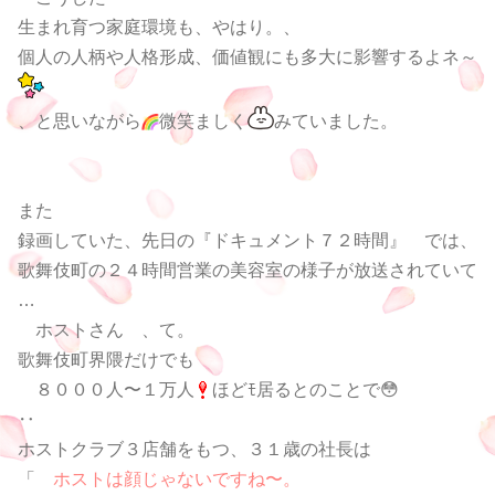
生まれ育つ家庭環境も、やはり。、
個人の人柄や人格形成、価値観にも多大に影響するよネ～
、と思いながら
微笑ましく
みていました。
また
録画していた、先日の『ドキュメント７２時間』 では、
歌舞伎町の２４時間営業の美容室の様子が放送されていて
…
ホストさん 、て。
歌舞伎町界隈だけでも
８０００人〜１万人
ほどﾓ居るとのことで😳
‥
ホストクラブ３店舗をもつ、３１歳の社長は
「
ホストは顔じゃないですね〜。