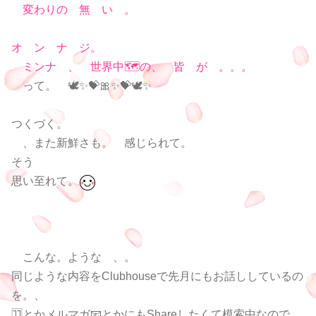
変わりの 無 い 。
オ ン ナ ジ。
ミンナ 、 世界中🗺の、 皆 が 。。。
って。 🕊✨💝🎀✨💝🕊✨
つくづく。
、また新鮮さも。 感じられて。
そう
思い至れて。
こんな。ような 、。
同じような内容をClubhouseで先月にもお話ししているの
を。、
🈁とかメルマガ📧とかにもShareしたくて模索中なので