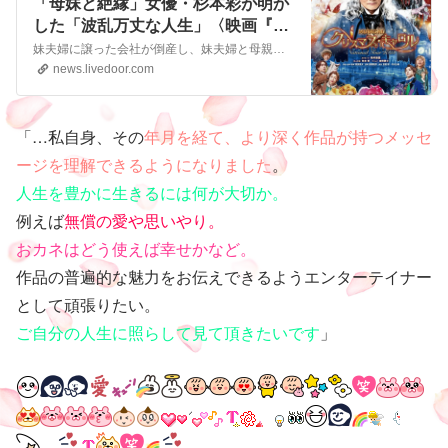
「母妹と絶縁」女優・杉本彩が明か
した「波乱万丈な人生」〈映画『花
と蛇』の過酷な撮影〉〈骨折したま
妹夫婦に譲った会社が倒産し、妹夫婦と母親を引き取ろうとした杉本彩。母は妹側に立ち、ありもしない妄想を週刊誌に話したそうで、母妹と絶縁した。「家族の呪縛」を断って、自分の人生を大切にすることにした、と語っている
ま社交ダンス〉 - ライブドアニュー
news.livedoor.com
ス
「…私自身、その
年月を経て、より深く作品が持つメッセ
ージを理解できるようになりました
。
人生を豊かに生きるには何が大切か。
例えば
無償の愛や思いやり。
おカネはどう使えば幸せかなど。
作品の普遍的な魅力をお伝えできるようエンターテイナー
として頑張りたい。
ご自分の人生に照らして見て頂きたいです
」