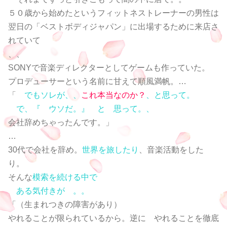
５０歳から始めたというフィットネストレーナーの男性は
翌日の「ベストボディジャパン」に出場するために来店さ
れていて
、、
SONYで音楽ディレクターとしてゲームも作っていた。
プロデューサーという名前に甘えて順風満帆。…
「
でもソレが、、
これ本当なのか？
、と思って。
で、『 ウソだ。』 と 思って。、
会社辞めちゃったんです。」
…
30代で会社を辞め。
世界を旅したり
、音楽活動をした
り。
そんな
模索を続ける中で
ある気付きが 。。
「（生まれつきの障害があり）
やれることが限られているから。逆に やれることを徹底