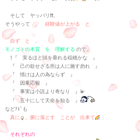
そして ヤッパリ❗❗。
そうやって 、
経験値が上がる と
、
自ず と 。
モノゴトの本質 を 理解する
ので。
⇧『 実るほど頭を垂れる稲穂かな 』
『 己の欲せざる所は人に施す勿れ 』
『 情けは人の為ならず 』
『 因果応報 』
『 事実は小説より奇なり 』💫
『 五十にして天命を知る 』
などﾅﾄﾞも
真に
。腑に落とす ことが 出来て
それぞれの