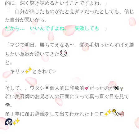
的に、深く突き詰めるということですよね。」
「 自分が信じたものがたとえダメだったとしても、信じ
た自分が悪いから。
だから… いいんですよね。 失敗しても
」
「マジで明日、勝ちてえなあ〜。髪の毛切ったらすげえ勝
ちたい意欲が湧いてきた
」
と。
キリッ
とされて✨
、
そして、。ワタシ🌟個人的に印象的
だったのが
若い美容師のお兄さんの正面に立って真っ直ぐ目を見て
👁。
🎀丁寧に🎀お辞儀をして出て行かれたトコロ