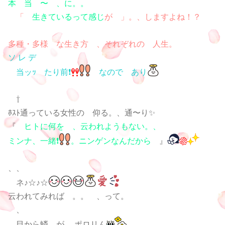
本 当 〜 、に。。
「
生きているって感じ
が 」。、しますよね！？
多種・多様 な生き方 、それぞれの 人生。
ソ レ デ
当ッｯ たり前❗
なので あり
⇧
ﾎｽﾄ通っている女性の 仰る。、通〜り✨
『
ヒトに何を 、云われようもない。、
ミンナ、一緒❗
。ニンゲンなんだから
』
、、
ネ♪☆♪☆
云われてみれば 。。 、って。
、
目から鱗 が 、ポロリん