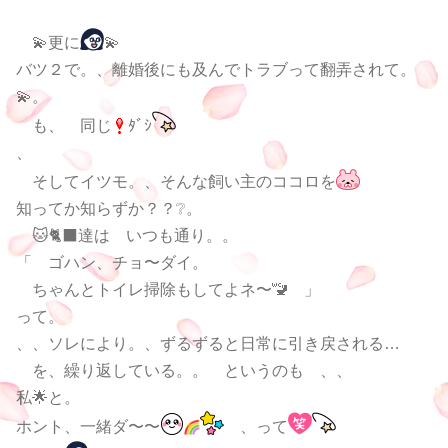
💫更に
💫
バツ２で。、離婚後にも及んでトラブって翻弄されて。
💫。
も、 同じ
ﾀﾞｼ
、
そしてイツモ。、そんな飼い主のココロを
知ってか知らずか？？❔。
🐱🐈‍⬛達は いつも通り。。
「 ゴハン、チョ〜ダイ。
ちゃんとトイレ掃除もしてよネ〜🚾 」
って。
、、ソレにより。、ずるずると日常に引き戻される…
を、繰り返している。。 というのも 、、
私🌟と。
ホント、一緒ダ〜〜
、って