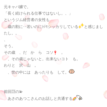
元キャバ嬢で。
「長く続けられる仕事ではないし。、」
というジム経営者の女性も
歳の割に‥若いのにﾄﾃﾓシッカリしている
と感じまし
たし。。
、
そう。
その歳 、だ か ら コソ
。
、その歳じゃないと。出来ないコト も。
わりと 沢 山 。
、世の中には あったりも して。
前回🈁の💫
あさのあつこさんのお話しと共通する