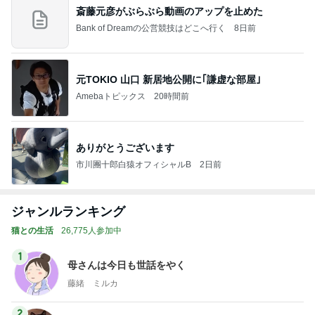
斎藤元彦がぶらぶら動画のアップを止めた
Bank of Dreamの公営競技はどこへ行く
8日前
元TOKIO 山口 新居地公開に｢謙虚な部屋｣
Amebaトピックス
20時間前
ありがとうございます
市川團十郎白猿オフィシャルB
2日前
ジャンルランキング
猫との生活
26,775人参加中
1
母さんは今日も世話をやく
藤緒 ミルカ
2