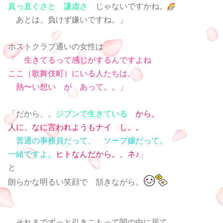
真っ直ぐさと 謙虚さ
じゃないですかね。
あとは、負けず嫌いですね。」
ホストクラブ通いの女性は
「 生きてるって感じがするんですよね
ここ（歌舞伎町）にいる人たちは。
熱〜い想い が あって。。」
「だから、。
ジブンで生きている
から。
人に、なに言われようもナイ し。。
普通の事務員だって、 ソープ嬢だって。
一緒ですよ。
ヒトなんだから。、ネ♪
」
と
朗らかな明るい笑顔で 頷きながら。
それまでずっと引きこもって闇の中に居て。。