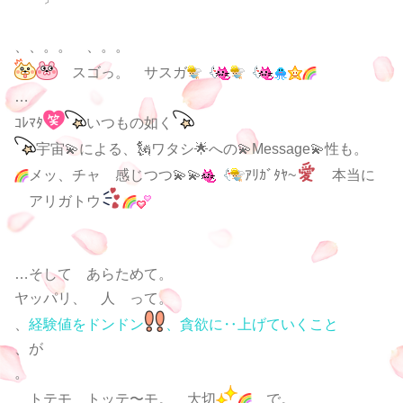
、、。。 、。。
スゴっ。
サスガ
…
ｺﾚﾏﾀ
いつもの如く
宇宙💫による、🗽ワタシ🌟への💫Message💫性も。
メッ、チャ
感じつつ💫💫
ｱﾘｶﾞﾀﾔ~
本当に
アリガトウ
…そして あらためて。
ヤッパリ、 人 って。
、
経験値をドンドン
、貪欲に‥上げていくこと
、が
。
トテモ トッテ〜モ。 大切
で。