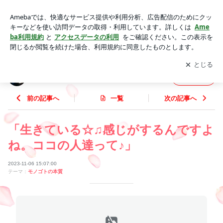
「生きている☆♫感じがするんですよね。ココの人達って♪」 |
世界中の平和に向けて❤ ♬
アプリをダウンロードして
ブログの更新通知
を受け取りまし
開く
ょう。
世界中の平和に向けて❤ ♬
フォロー
前の記事へ
一覧
次の記事へ
「生きている☆♫感じがするんですよ
ね。ココの人達って♪」
2023-11-06 15:07:00
テーマ：
モノゴトの本質