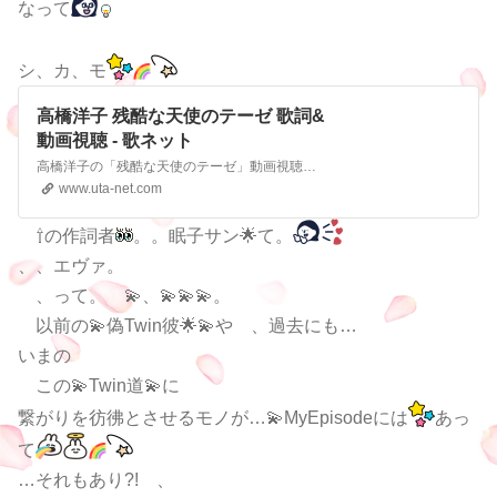
なって
シ、カ、モ
高橋洋子 残酷な天使のテーゼ 歌詞&
動画視聴 - 歌ネット
高橋洋子の「残酷な天使のテーゼ」動画視聴ページです。歌詞と動画を見ることができます。(歌いだし)残酷な天使のように 歌ネットは無料の歌詞検索サービスです。
www.uta-net.com
⇧の作詞者
。。眠子サン🌟て。
、、エヴァ。
、って。 💫、💫💫💫。
以前の💫偽Twin彼🌟💫や 、過去にも…
いまの
この💫Twin道💫に
繋がりを彷彿とさせるモノが…💫MyEpisodeには
あっ
て
…それもあり?! 、