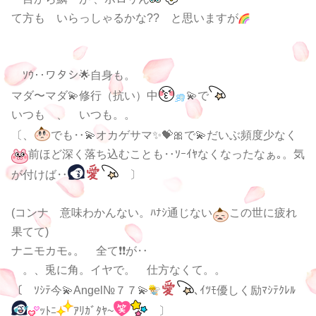
て方も いらっしゃるかな?? と思いますが
ｿｳ‥ワタシ🌟自身も。
マダ〜マダ💫修行（抗い）中
💫で
いつも 、 いつも。。
〔、
でも‥💫オカゲサマ✨💝🎀で💫だいぶ頻度少なく
前ほど深く落ち込むことも‥ｿｰｲﾔなくなったなぁ｡。気
が付けば‥
〕
(コンナ
意味わかんない。ﾊﾅｼ通じない
この世に疲れ
果てて)
ナニモカモ｡。 全て❗❗が‥
。、兎に角。イヤで。 仕方なくて。。
〔 ｿｼﾃ今💫Angel№７７💫
､ｲﾂﾓ優しく励ﾏｼﾃｸﾚﾙ
ｯﾄﾆ
ｱﾘｶﾞﾀﾔ~
〕