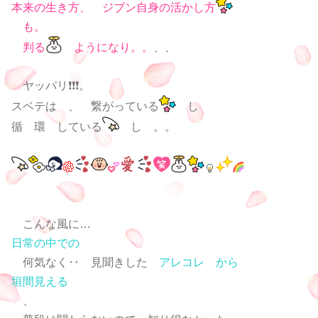
本来の生き方、 ジブン自身の活かし方
も。
判る
ようになり。。
、、
ヤッパリ❗❗❗。
スベテは 、 繋がっている
し
循 環 している
し 。。
こんな風に…
日常の中での
何気なく‥ 見聞きした
アレコレ から
垣間見える
、