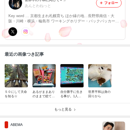
フォロー
あんとわねっと
Key word … 京都生まれ札幌育ち ほか縁の地…長野県南信・大
阪・川崎・横浜・輪島市 ワーキングホリデー・バックパッカー
旅・ オーストラリア、NZ 子育てサポーター 毒母・ステップファ
ミリー・マザコン夫
最近の画像つき記事
５０にして天命
あるがままあり
自分勝手に生き
世界平和️️は身の
を知る☆
のままで総て上
る事が。1人で
回りから
手くいく❣️ｿｼﾃ輝
も喜んでくれる
くultraSoul✨
なら。
もっと見る
ABEMA