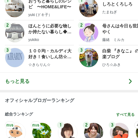
1
1
おうちと暮らしのレシ
しろとくろしろ
ピ 〜HOME&LIFE〜
たまねぎ
yuki (ドキ子）
2
2
ほんとうに必要な物し
母さんは今日も世
か持たない暮らし◆Ke
やく
ep Life Simple◆〜イ
yukiko
藤緒 ミルカ
ンテリアのきろく〜
3
3
１００均・カルディ大
白柴 『きなこ』 
好き！食いしん坊☆き
楽ブログ
らりん☆のブログ
☆きらりん☆
ひろ☆みき
もっと見る
オフィシャルブロガーランキング
総合ランキング
すべて見る
1
2
3