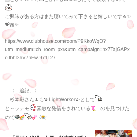
ご興味がある方はまた聴いてみて下さると嬉しいです🎀✨
💝🎀✨
https://www.clubhouse.com/room/P9KkoWqO?
utm_medium=ch_room_pxr&utm_campaign=hx7TajGAPx
oJbhl3hV7hFw-971127
〈 追記。〉
杉本彩さん🌷も💫LightWorker💫として
と～ッテモ
素敵な発信をされている
のを見つけた
ので