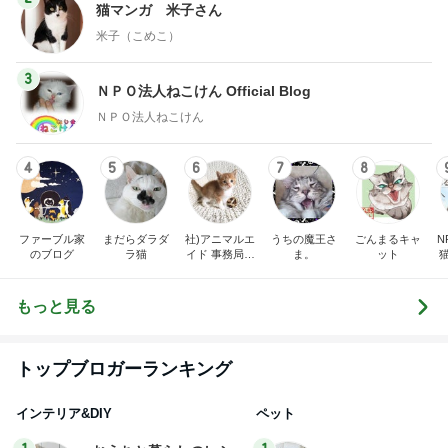
猫マンガ 米子さん
米子（こめこ）
3
ＮＰＯ法人ねこけん Official Blog
ＮＰＯ法人ねこけん
4
5
6
7
8
ファーブル家
まだらダラダ
社)アニマルエ
うちの魔王さ
ごんまるキャ
N
のブログ
ラ猫
イド 事務局＆
ま。
ット
みんなの日記
もっと見る
トップブロガーランキング
インテリア&DIY
ペット