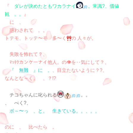
『
ダレが決めたともワカラナイ
。常識?、価値
観 。。
』
に 、
惑わされて 。。
トテモ、トッテ〜モ 多〜く
の 人々が。
失敗を怖れて？、
ﾏｯﾀｸカンケーナイ他人。の👁を‥気にして？、
『 無難 』に 。
、目立たないように？?、
なんとな～く。 、？!?
チコちゃんに叱られる
。。
、 べく?、
ボ～〜っ 、と。 生きている。。、。。
のに 、 比べたら 。