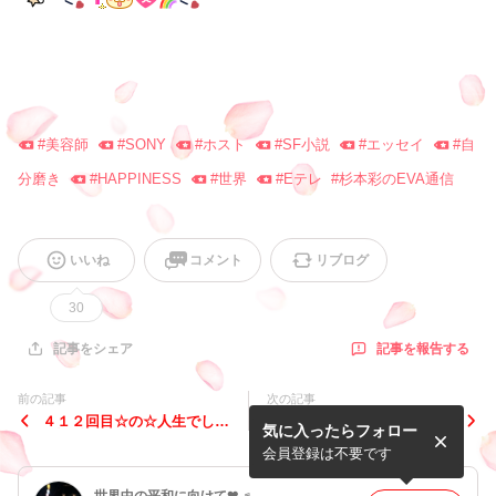
#
美容師
#
SONY
#
ホスト
#
SF小説
#
エッセイ
#
自
分磨き
#
HAPPINESS
#
世界
#
Eテレ
#
杉本彩のEVA通信
いいね
コメント
リブログ
30
記事を報告する
記事をシェア
前の記事
次の記事
４１２回目☆の☆人生でした
どんな君でも☆アイシテイル
気に入ったらフォロー
(゜o゜)
♡
会員登録は不要です
世界中の平和に向けて❤ ♬