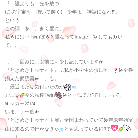
『 誰よりも 光を放つ
(この宇宙を 抱いて輝く) 少年よ、神話になれ❗❗』
という
この詞 を 、きく度に。
私🌟には‥Twin彼🌟と重なってImage
💫しても💫い
て。。
〔
因みに…以前にも少し記していますが
『ときめきトゥナイト』…私が小学生の頃に唯一
💫全巻
揃えた愛読書💫 、も。
、最近また
気付いたのが
。
ｺﾚ｡｡
今の私達Twin
💫と‥似てﾅｲ?!?! 、って。
💫シカモｼｶﾓ💫
いま。丁〜度💫
『ときめきトゥナイト展』全国まわっていて💫年末年始富
山に来るので行かなきゃ
とも思っているﾄｺﾛで
〕