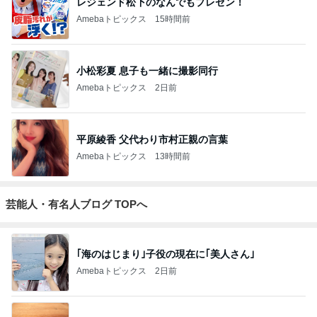
やっちゃん
3
S M R
likeabridgeover
4
5
6
7
8
Akinobu Tanig
秘密基地
妻に先立たれ
カメラと歩
「やす」のの
uchi | Itoshima
た老人ブログ
く、日本の風
んびり日常記
Landscape Ph
景スナップ紀
otographer
行
もっと見る