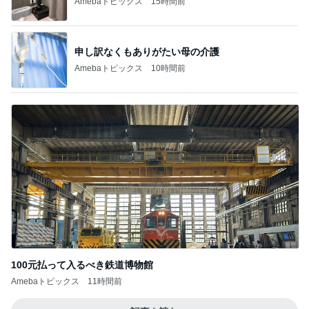
BEYOOOOO
島倉りか
ゆうこりん
石 安伊
蒼井心音
NDS