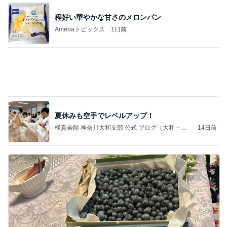
ネイティヴインディアンのイメージで♡夏のマニア
ックネイル
辻堂湘南 大人のための隠れ家ネイルサロン Ripp
12日前
le
すだちでさっぱりな鯛の出汁茶漬け
Amebaトピックス
1日前
TQM活動発表会に参加しました！【総務人事】
湘南慶育病院オフィシャルブログ
5日前
キャシー中島 神戸に通って30年
Amebaトピックス
1日前