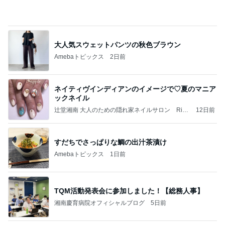
いつもdm頂くしっかりした生地の娘服
Amebaトピックス
2日前
新しい仲間が増えました！
極真会館 神奈川大和支部 公式 ブログ（大和・中央
2日前
林間・南林間・長後・藤沢・辻堂）
高級なお子様ランチに切ない一言
Amebaトピックス
2日前