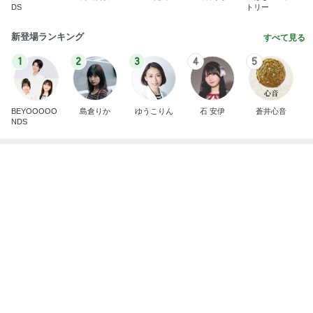
夏休みも空手でレベルアップ！
極真会館 神奈川大和支部 公式 ブログ（大和・中
14日前
央林間・南林間・長後・藤沢・辻堂）
友人とパンとブルーベリーの物々交換
Amebaトピックス
1日前