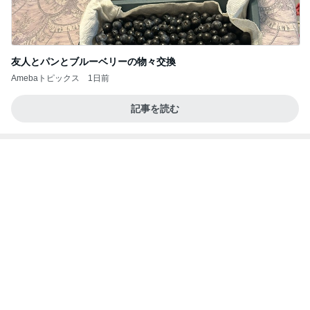
初心者クラス開校
極真会館 神奈川大和支部 公式 ブログ（大和・中央
4日前
林間・南林間・長後・藤沢・辻堂）
晩酌が進む長芋の簡単おつまみ
Amebaトピックス
16時間前