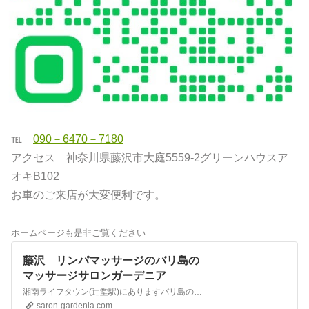
℡
090－6470－7180
アクセス 神奈川県藤沢市大庭5559-2グリーンハウスア
オキB102
お車のご来店が大変便利です。
ホームページも是非ご覧ください
藤沢 リンパマッサージのバリ島の
マッサージサロンガーデニア
湘南ライフタウン(辻堂駅)にありますバリ島のマッサージサロン ガーデニアのホームページへアクセス頂きましてありがとうございます。働く女性や子育てママ達がホッとひと息、癒されながら疲労を回復出来るようにリーズナブルで丁寧な施術にこだわり続けています。アロマリンパマッサージ、足圧ボディケア、クリームバス、フェイシャル、施術後はリンパの流れが整い心身共にリフレッシ…
saron-gardenia.com