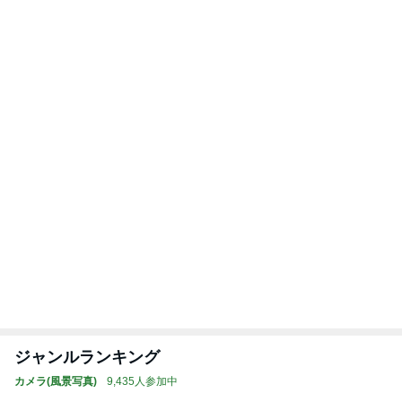
空手黒帯の夫も腕が痛くなった本
Amebaトピックス
1日前
「あつかましい」と指摘されたその心根
Amebaトピックス
19時間前
娘がテンション上がったピンクの麺
Amebaトピックス
1日前
次世代掃除機がやってきた！！
Amebaトピックス
15時間前
申し訳なくもありがたい母の介護
Amebaトピックス
10時間前