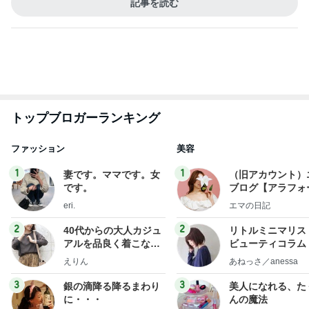
柏木由紀子 自身が登場する映画鑑賞
Amebaトピックス
1日前
ルナキャストを用いた短対立装具の勉強会を開催し
ました！【リハ部】
湘南慶育病院オフィシャルブログ
11日前
鉄分はレバーと延々と話す母
Amebaトピックス
2日前