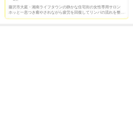
藤沢市大庭・湘南ライフタウンの静かな住宅街の女性専用サロン
ホッと一息つき癒やされながら疲労を回復してリンパの流れを整え
ます。働く女性、子育てママたちが安心してご来店しやすいように
リーズナブルで丁寧な施術にこだわり続けています。
最近の画像つき記事
アロマリンパマ
施術メニュー一
クリームバス
足圧（そくあ
ッサージ
覧
（バリスタイル
つ）ボデイケア
のヘッドスパ）
もっと見る
ABEMA
清水アキラ 37歳で急逝の息子 良太郎さ
んの死去にコメント