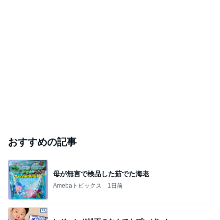
panchoのブログ
11日前
「痩せすぎ」小学生ギャルモデルに心配の声
Amebaトピックス
22時間前
ルナキャストを用いた短対立装具の勉強会を開催し
ました！【リハ部】
湘南慶育病院オフィシャルブログ
11日前
ジャンルランキング
カメラ(風景写真)
9,435人参加中
1
銀座のママブログ✨美肌で開運✨銀座ママが作った化
粧品✨銀座クラブ高嶋25歳で開店✨高嶋りえ子 お着
物でエルメス バーキン コーデ
【銀座クラブ高嶋】元OL婚約破棄から24歳で銀座ママ25歳でオーナーママ銀座 美肌で開運♡パワースポット巡り高嶋りえ子ブログ
2
北軽井沢［半住人生活］