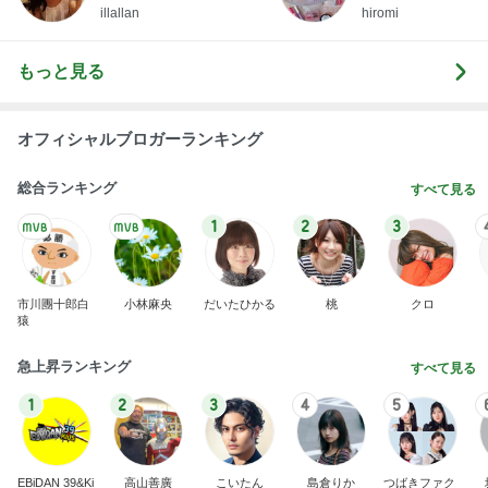
茅ヶ崎の名産白ナス
panchoのブログ
11日前
エルメスよりうれしかったお土産
Amebaトピックス
2日前
”【お知らせ】メディアに掲載いただきました！”
貧困リーマンが人生の成功を探す～NISAで世代
8時間前
間格差逆転！生涯賃金+6千万円への道～
程好い華やかな甘さのメロンパン
Amebaトピックス
1日前