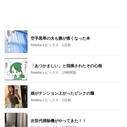
オフィシャルブロガーランキング
総合ランキング
すべて見る
1
2
3
市川團十郎白
小林麻央
だいたひかる
桃
クロ
猿
急上昇ランキング
すべて見る
1
2
3
4
5
EBiDAN 39&Ki
高山善廣
こいたん
島倉りか
つばきファク
DS
トリー
新登場ランキング
すべて見る
1
2
3
4
5