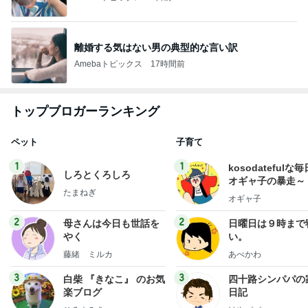
離婚する気はない男の典型的な言い訳
Amebaトピックス
17時間前
トップブロガーランキング
ペット
子育て
1
1
kosodatefulな毎
しろとくろしろ
オギャ子の暴走～
たまねぎ
オギャ子
2
2
母さんは今日も世話を
日曜日は９時まで
やく
い。
藤緒 ミルカ
あべかわ
3
3
白柴 『きなこ』 のお気
四十路シンパパの
楽ブログ
日記