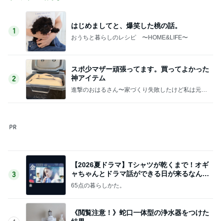
はじめましてと、爆笑した桃の話。
1
おうちと暮らしのレシピ 〜HOME&LIFE〜
スポ少マザー頑張ってます。買ってよかった
神アイテム
2
進撃のおはるさん〜家づくり失敗したけど私は元気
です〜
【2026夏ドラマ】Tシャツが乾くまで！オギ
ャちゃんとドラマ話ができる日が来るなん
3
て！
65点の暮らしかた。
《閲覧注意！》蛇口一体型の浄水器をつけた
結果。
4
おうちと暮らしのレシピ 〜HOME&LIFE〜
家族みんな大好きな定番の冷凍食品が半額で