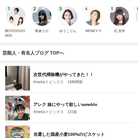
1
2
3
4
5
BEYOOOOO
島倉りか
ゆうこりん
MOMIママ
石 安伊
NDS
芸能人・有名人ブログ TOPへ
次世代掃除機がやってきた！！
Amebaトピックス
16時間前
アレク 妹にやって欲しいameblo
Amebaトピックス
1日前
当選した国産小麦100%のビスケット