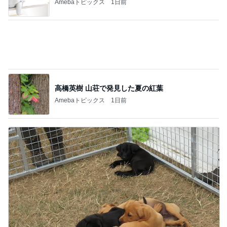
Amebaトピックス
1日前
寝ている仔犬に静かになる人々
Amebaトピックス
1日前
記事を読む
肉汁飛び散るゲンコツ級の唐揚げ