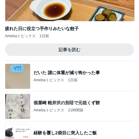
だいた 謎に体重が減り怖かった事
Amebaトピックス
1日前
假屋崎 軽井沢の別荘で元祖くず餅
Amebaトピックス
21時間前
経験を覆し2袋目に突入したご飯
Amebaトピックス
1日前
高橋英樹 山荘で発見した夏の紅葉