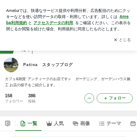
Patina スタッフブログ
アプリをダウンロードして
ブログの更新通知
を受け取りまし
開く
ょう。
ranking
雑貨店ジャンル
494
Patina スタッフブログ
カフェ&雑貨･アンティークのお店です♫ ガーデニング、ガーデンハウス施
工 お店の様子をご紹介します。
158
386
フォロー
フォロワー
投稿
一覧
人気
画像
テーマ