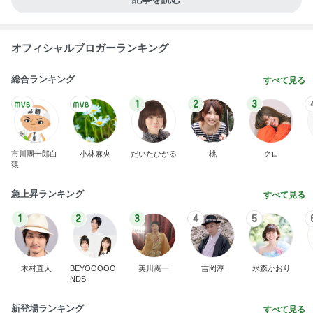
オフィシャルブロガーランキング
総合ランキング
すべて見る
1
2
3
市川團十郎白
小林麻央
だいたひかる
桃
クロ
猿
急上昇ランキング
すべて見る
1
2
3
4
5
木村直人
BEYOOOOO
美川憲一
吉岡淳
水森かおり
NDS
新登場ランキング
すべて見る