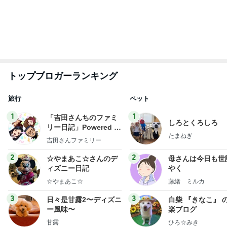
もっと見る
もっと早く買えばよかったもの
Amebaトピックス
1日前
エルメスよりうれしかったお土産
Amebaトピックス
2日前
柏木由紀子 定番ワンピの差し色術
Amebaトピックス
2日前
神がかってる掃除機
Amebaトピックス
17時間前