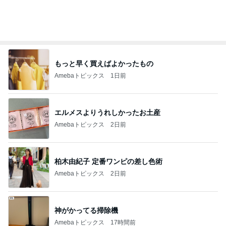
オフィシャルブロガーランキング
総合ランキング
すべて見る
1
2
3
市川團十郎白
小林麻央
だいたひかる
桃
クロ
猿
急上昇ランキング
すべて見る
1
2
3
4
5
EBiDAN 39&Ki
高山善廣
こいたん
島倉りか
つばきファク
DS
トリー
新登場ランキング
すべて見る