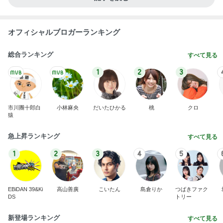
夏休みは朝練と夜練のダブル
Amebaトピックス
1日前
彼氏の家で彼氏が作ったスープカレー
Amebaトピックス
1日前