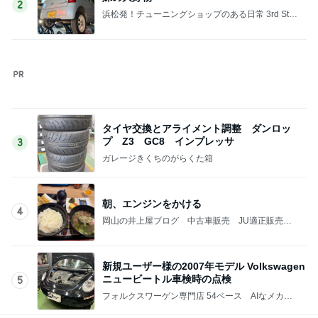
高くて悩んだ息子のためのからくり箱
Amebaトピックス
1日前
記事を読む
山田 幻想的な竹林で不思議体験
Amebaトピックス
1日前