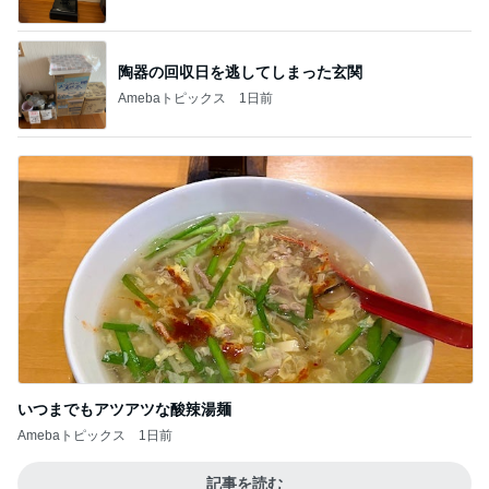
1
2
3
4
5
BEYOOOOO
島倉りか
ゆうこりん
石 安伊
蒼井心音
NDS
芸能人・有名人ブログ TOPへ
神がかってる掃除機
Amebaトピックス
17時間前
麗しく端正な見た目のおろしそば
Amebaトピックス
22時間前
子の似顔絵に冷や汗かいた理由
Amebaトピックス
2日前