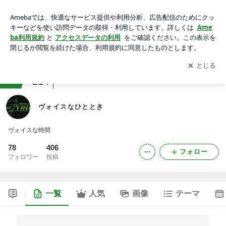
ヴォイスなひととき
アプリをダウンロードして
ブログの更新通知
を受け取りまし
開く
ょう。
ranking
クルマ・自動車ジャンル
214
ヴォイスなひととき
ヴォイスな時間
78
406
フォロー
フォロワー
投稿
一覧
人気
画像
テーマ