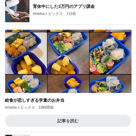
地味なストレス減った買ってよかった物
Amebaトピックス
2日前
記事を読む
娘3人と孫姫との嬉しい女子会
Amebaトピックス
1日前
妻に理解されないゲーム教育法
Amebaトピックス
1日前