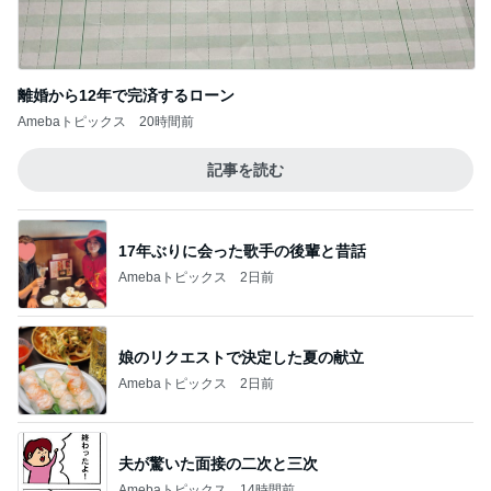
フォルクスワーゲン専門店 54ベース AIなメカニ
ック日記
このジャンルの記事をもっと見る
レジェンド松下のなんでもプレゼン！
Amebaトピックス
17時間前
看護師からの薬に関する不安な返答
Amebaトピックス
1日前
高橋英樹 北海道から届いたお土産
Amebaトピックス
2日前
価格は高いが美味しいパン屋さん