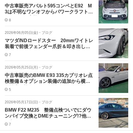
中古車販売アバルト595コンペとE92 M
3は不明なワンオフからパワークラフト製
マフラーへ交換♪
8
2026年06月05日(金)
・
ブログ
マツダ/NDロードスター 20mmワイトレ
装着で前後フェンダー爪折＆叩き出し加
工でツライチに♪
7
2026年05月25日(月)
・
ブログ
中古車販売のBMW E93 335カブリオレ点
検整備＆オプション装備の追加から横浜
へ納車の旅へ♪
5
2026年05月17日(日)
・
ブログ
BMW F22 M235 整備点検ついでにダウ
ンパイプ交換とDMEチューニング!?他に
も色々とｗ
7