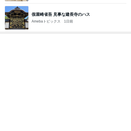
假屋崎省吾 見事な建長寺のハス
Amebaトピックス
1日前
トップブロガーランキング
旅行
ペット
1
1
「吉田さんちのファミ
しろとくろしろ
リー日記」Powered b
たまねぎ
y Ameba 吉田さんファ
吉田さんファミリー
ミリーオフィシャルブ
ログ
2
2
☆やまあこ☆さんのデ
母さんは今日も世
ィズニー日記
やく
☆やまあこ☆
藤緒 ミルカ
3
3
日々是甘露2〜ディズニ
白柴 『きなこ』 
ー風味〜
楽ブログ
甘露
ひろ☆みき