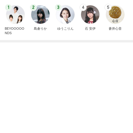
長年愛される京都レトロ喫茶の味
Amebaトピックス
18時間前
記事を読む
天気が良い日に寝室の大物洗濯
Amebaトピックス
1日前
クーラーで身体がだる重な日の夜
Amebaトピックス
2日前
のこぎりで左手を切った災害発生
Amebaトピックス
21時間前