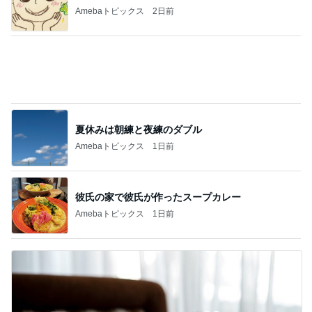
17年ぶりに会った歌手の後輩と昔話
Amebaトピックス
2日前
娘のリクエストで決定した夏の献立
Amebaトピックス
2日前
夫が驚いた面接の二次と三次
Amebaトピックス
14時間前
柏木由紀子 自身が登場する映画鑑賞
Amebaトピックス
1日前