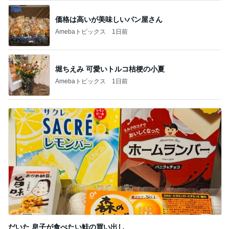
給食が恋しすぎる学童のお弁当
Amebaトピックス
19時間前
記事を読む
返す言葉が見つからない夫の言葉
Amebaトピックス
1日前
次世代掃除機がやってきた！！
Amebaトピックス
17時間前
夫が買ってきた段ボールの有効利用
Amebaトピックス
1日前