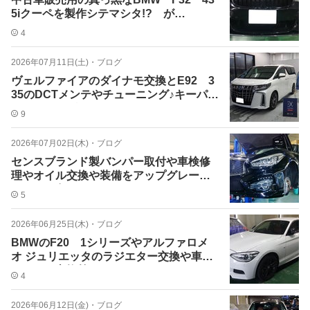
5iクーペを製作シテマシタ!? が…
4
2026年07月11日(土)
・
ブログ
ヴェルファイアのダイナモ交換とE92 3
35のDCTメンテやチューニング♪キーパー
コーティングも
9
2026年07月02日(木)
・
ブログ
センスブランド製バンパー取付や車検修
理やオイル交換や装備をアップグレード
したりと色々やってますｗ
5
2026年06月25日(木)
・
ブログ
BMWのF20 1シリーズやアルファロメ
オ ジュリエッタのラジエター交換や車検
にタイヤ交換等々！
4
2026年06月12日(金)
・
ブログ