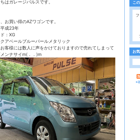
にちはガレージパルスです。
この
フ
、お買い得のAZワゴンです。
平成23年
ド：XG
アクアベールブルーパールメタリック
のお客様には数人に声をかけておりますので売れてしまって
お気
メンナサイm(．．)m
※