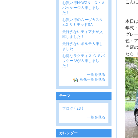
こん
お買い得N-WGN Ｇ・Ａ
パッケージ入庫しまし
た！
お買い得のムーヴカスタ
本日は
ムX リミテッドSA
年式：
走行少ないティアナが入
グレー
庫しました！
色：
走行少ないポルテ入庫し
当店
ました
たらゴ
お得なラクティス Ｇ Ｓパ
ッケージが入庫しまし
た！
一覧を見る
画像一覧を見る
テーマ
ブログ ( 23 )
一覧を見る
カレンダー