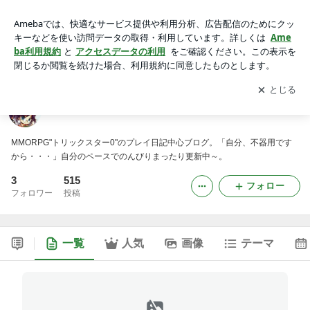
不器用狐奮闘記☆
アプリをダウンロードして
ブログの更新通知
を受け取りまし
開く
ょう。
不器用狐奮闘記☆
MMORPG"トリックスター0"のプレイ日記中心ブログ。「自分、不器用です
から・・・」自分のペースでのんびりまったり更新中～。
3
515
フォロー
フォロワー
投稿
一覧
人気
画像
テーマ