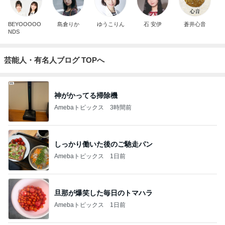
BEYOOOOO
島倉りか
ゆうこりん
石 安伊
蒼井心音
NDS
芸能人・有名人ブログ TOPへ
神がかってる掃除機
Amebaトピックス
3時間前
しっかり働いた後のご馳走パン
Amebaトピックス
1日前
旦那が爆笑した毎日のトマハラ
Amebaトピックス
1日前