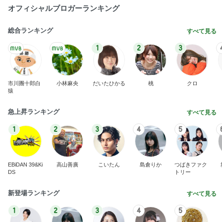
オフィシャルブロガーランキング
総合ランキング
すべて見る
1
2
3
市川團十郎白
小林麻央
だいたひかる
桃
クロ
猿
急上昇ランキング
すべて見る
1
2
3
4
5
EBiDAN 39&Ki
高山善廣
こいたん
島倉りか
つばきファク
DS
トリー
新登場ランキング
すべて見る
1
2
3
4
5