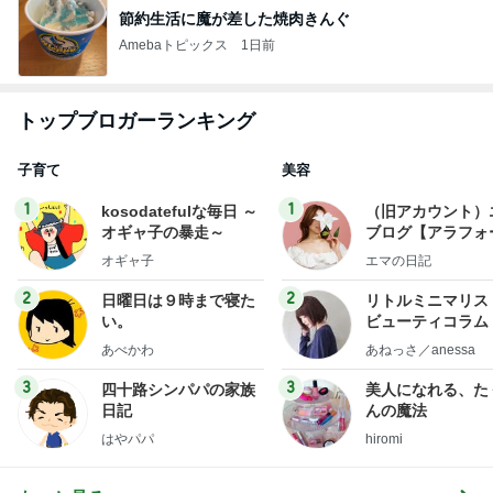
節約生活に魔が差した焼肉きんぐ
Amebaトピックス
1日前
トップブロガーランキング
子育て
美容
1
1
kosodatefulな毎日 ～
（旧アカウント）
オギャ子の暴走～
ブログ【アラフォ
社売却セカンドラ
オギャ子
エマの日記
フ】
2
2
日曜日は９時まで寝た
リトルミニマリス
い。
ビューティコラム 
little minimalist'
あべかわ
あねっさ／anessa
uty colum
3
3
四十路シンパパの家族
美人になれる、た
日記
んの魔法
はやパパ
hiromi