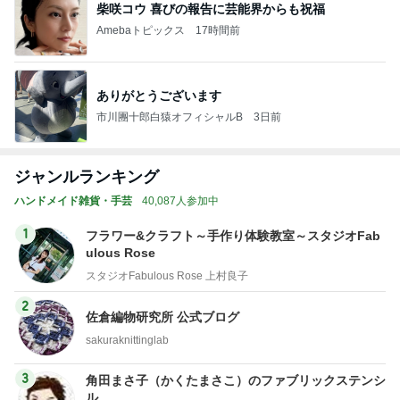
柴咲コウ 喜びの報告に芸能界からも祝福
Amebaトピックス
17時間前
ありがとうございます
市川團十郎白猿オフィシャルB
3日前
ジャンルランキング
ハンドメイド雑貨・手芸
40,087人参加中
1
フラワー&クラフト～手作り体験教室～スタジオFab
ulous Rose
スタジオFabulous Rose 上村良子
2
佐倉編物研究所 公式ブログ
sakuraknittinglab
3
角田まさ子（かくたまさこ）のファブリックステンシ
ル