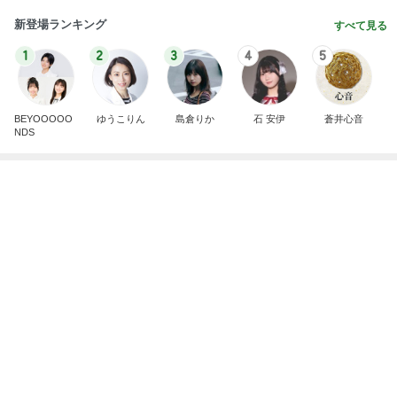
新登場ランキング
すべて見る
1
2
3
4
5
BEYOOOOO
ゆうこりん
島倉りか
石 安伊
蒼井心音
NDS