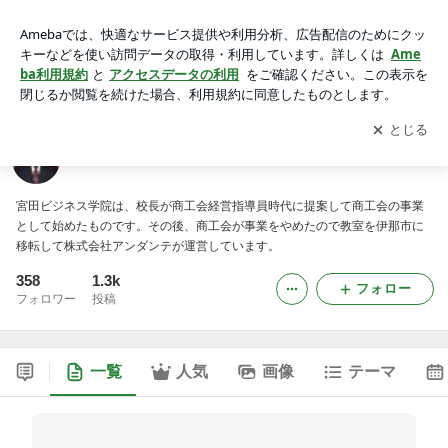
伊那市の職業訓練施設、パソコン教室、簿記教室
アプリをダウンロードして
ブログの更新通知
を受け取りまし
開く
ょう。
伊那市の職業訓練施設、パソコン教室、簿記教室
宮田ビジネス学院は、校長が商工会経営指導員時代に提案して商工会の事業
として始めたものです。その後、商工会が事業をやめたので教室を伊那市に
移転して株式会社アンダンテが運営しています。
358
1.3k
フォロー
フォロワー
投稿
一覧
人気
画像
テーマ