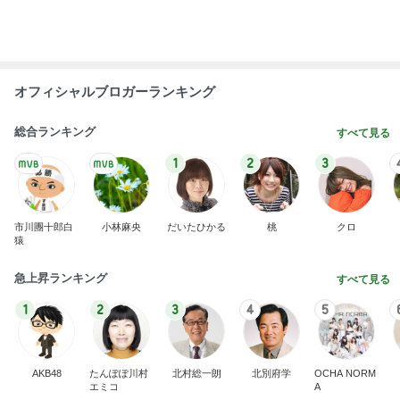
オフィシャルブロガーランキング
総合ランキング
すべて見る
1
2
3
市川團十郎白
小林麻央
だいたひかる
桃
クロ
猿
急上昇ランキング
すべて見る
1
2
3
4
5
AKB48
たんぽぽ川村
北村総一朗
北別府学
OCHA NORM
エミコ
A