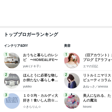
トップブロガーランキング
インテリア&DIY
美容
1
1
おうちと暮らしのレシ
（旧アカウント）
ピ 〜HOME&LIFE〜
ブログ【アラフォ
社売却セカンドラ
yuki (ドキ子）
エマの日記
フ】
2
2
ほんとうに必要な物し
リトルミニマリス
か持たない暮らし◆Ke
ビューティコラム 
ep Life Simple◆〜イ
little minimalist'
yukiko
あねっさ／anessa
ンテリアのきろく〜
uty colum
3
3
１００均・カルディ大
美人になれる、た
好き！食いしん坊☆き
んの魔法
らりん☆のブログ
☆きらりん☆
hiromi