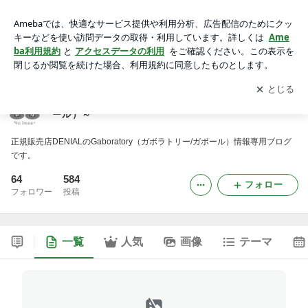
DenialKichijoji ～Gaboratory（ガボラトリー/ガボール）～
アプリをダウンロードして
ブログの更新通知
を受け取りまし
開く
ょう。
DenialKichijoji ～Gaboratory（ガボラトリー/ガボ
ール）～
正規販売店DENIALのGaboratory（ガボラトリー/ガボール）情報専用ブログ
です。
64
584
フォロー
フォロワー
投稿
一覧
人気
画像
テーマ