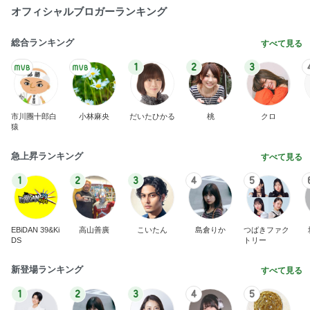
オフィシャルブロガーランキング
総合ランキング
すべて見る
1
2
3
市川團十郎白
小林麻央
だいたひかる
桃
クロ
猿
急上昇ランキング
すべて見る
1
2
3
4
5
EBiDAN 39&Ki
高山善廣
こいたん
島倉りか
つばきファク
DS
トリー
新登場ランキング
すべて見る
1
2
3
4
5