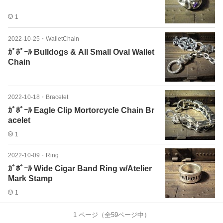
1
2022-10-25
・
WalletChain
ｶﾞﾎﾞｰﾙ Bulldogs & All Small Oval Wallet
Chain
2022-10-18
・
Bracelet
ｶﾞﾎﾞｰﾙ Eagle Clip Mortorcycle Chain Br
acelet
1
2022-10-09
・
Ring
ｶﾞﾎﾞｰﾙ Wide Cigar Band Ring w/Atelier
Mark Stamp
1
1
ページ（全
59
ページ中）