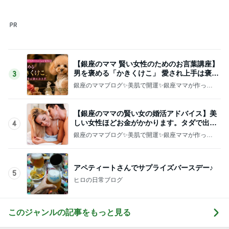
【銀座のママ 賢い女性のためのお言葉講座】
男を褒める「かきくけこ」 愛され上手は褒め
3
方上手
銀座のママブログ✨美肌で開運✨銀座ママが作った
化粧品✨銀座クラブ高嶋25歳で開店✨高嶋りえ子
お着物でエルメス バーキン コーデ
【銀座のママの賢い女の婚活アドバイス】美
しい女性ほどお金がかかります。タダで出会
4
えると思うなよ
銀座のママブログ✨美肌で開運✨銀座ママが作った
化粧品✨銀座クラブ高嶋25歳で開店✨高嶋りえ子
お着物でエルメス バーキン コーデ
アペティートさんでサプライズバースデー♪
5
ヒロの日常ブログ
このジャンルの記事をもっと見る
次世代掃除機がやってきた！！
Amebaトピックス
22時間前