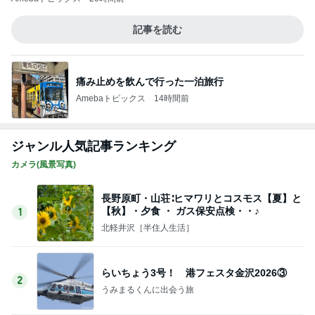
痛み止めを飲んで行った一泊旅行
Amebaトピックス
14時間前
ジャンル人気記事ランキング
カメラ(風景写真)
長野原町・山荘∶ヒマワリとコスモス【夏】と
【秋】・夕食 ・ ガス保安点検・・♪
1
北軽井沢［半住人生活］
らいちょう3号！ 港フェスタ金沢2026③
2
うみまるくんに出会う旅