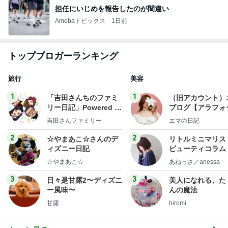
担任にいじめを報告したのが間違い
Amebaトピックス
1日前
トップブロガーランキング
旅行
美容
1
1
「吉田さんちのファミ
（旧アカウント）
リー日記」Powered b
ブログ【アラフォ
y Ameba 吉田さんファ
社売却セカンドラ
吉田さんファミリー
エマの日記
ミリーオフィシャルブ
フ】
ログ
2
2
☆やまあこ☆さんのデ
リトルミニマリス
ィズニー日記
ビューティコラム 
little minimalist'
☆やまあこ☆
あねっさ／anessa
uty colum
3
3
日々是甘露2〜ディズニ
美人になれる、た
ー風味〜
んの魔法
甘露
hiromi