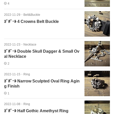
4
2022-11-29
・
Belt&Buckle
ｶﾞﾎﾞｰﾙ 4 Crowns Belt Buckle
2022-11-23
・
Necklace
ｶﾞﾎﾞｰﾙ Double Skull Dagger & Small Ov
al Necklace
2
2022-11-15
・
Ring
ｶﾞﾎﾞｰﾙ Narrow Sculpted Oval Ring Agin
g Finish
1
2022-11-08
・
Ring
ｶﾞﾎﾞｰﾙ Half Gothic Amethyst Ring