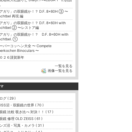
。
アガリ」の双眼鏡か！？ D.F. 8×60H ③ 〜
achtbel 再現 編
アガリ」の双眼鏡か！？ D.F. 8×60H with
achtbel ② 〜レストア編
アガリ」の双眼鏡か！？ D.F. 8×60H with
chtbel. ①
ーバーコッヘン大全 〜 Compete
erkochen Binoculars 〜
０２６謹賀新年
一覧を見る
画像一覧を見る
マ
グ ( 29 )
EISS沼・双眼鏡の世界 ( 70 )
眼鏡 比較 覗き比べ 対決！！ ( 17 )
鏡 修理 OLD ZEISS ( 61 )
ンズ沼・写真・カメラ ( 31 )