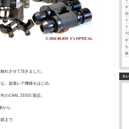
サ
ギ
目
イ
Ｙ
T
ギ
ち
旅
に触れさせて頂きました。
カレ
うな、超激レア機種をはじめ、
CARL ZEISS 製品、
機種から、
隊鏡まで、