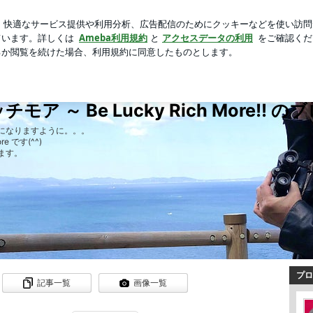
に驚きの反響
芸能人ブログ
人気ブログ
新規登録
ロ
ログ
ア ～ Be Lucky Rich More!! の
になりますように。。。
e です(^^)
ます。
プロ
記事一覧
画像一覧