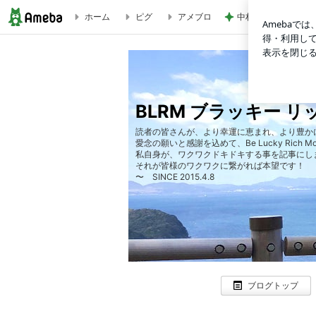
ホーム
ピグ
アメブロ
中村倫也の正体判明
BLRM ブラッキー リッチモア ～ Be Lucky Rich More!! のブ
BLRM ブラッキー リッチモ
読者の皆さんが、より幸運に恵まれ、より豊か
愛念の願いと感謝を込めて、Be Lucky Rich Mor
私自身が、ワクワクドキドキする事を記事にし
それが皆様のワクワクに繋がれば本望です！
〜 SINCE 2015.4.8
ブログトップ