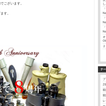
物でございます。
し
「
げます。
N
「
N
「
Na
オ
Ob
２
テー
ブロ
Z
双
双眼
レ