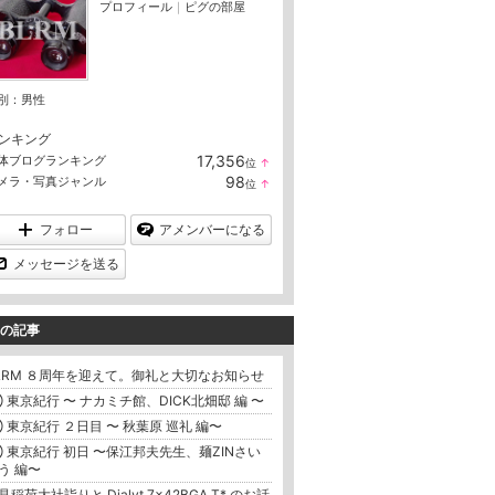
プロフィール
｜
ピグの部屋
別：
男性
ンキング
17,356
体ブログランキング
位
↑
ラ
98
メラ・写真ジャンル
位
↑
ン
ラ
キ
ン
ン
キ
フォロー
アメンバーになる
グ
ン
上
グ
メッセージを送る
昇
上
昇
の記事
LRM ８周年を迎えて。御礼と大切なお知らせ
 東京紀行 〜 ナカミチ館、DICK北畑邸 編 〜
 東京紀行 ２日目 〜 秋葉原 巡礼 編〜
 東京紀行 初日 〜保江邦夫先生、麺ZINさい
う 編〜
見稲荷大社詣りと Dialyt 7×42BGA T* のお話