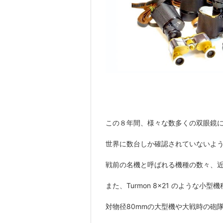
この８年間、様々な数多くの双眼鏡
世界に数台しか確認されていないよ
戦前の名機と呼ばれる機種の数々、近年の
また、Turmon 8×21 のような小型
対物径80mmの大型機や大戦時の砲