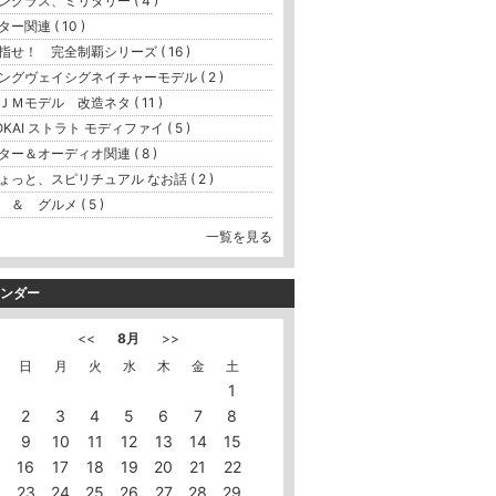
ングラス、ミリタリー ( 4 )
ター関連 ( 10 )
指せ！ 完全制覇シリーズ ( 16 )
ングヴェイシグネイチャーモデル ( 2 )
ＪＭモデル 改造ネタ ( 11 )
OKAI ストラト モディファイ ( 5 )
ター＆オーディオ関連 ( 8 )
ょっと、スピリチュアル なお話 ( 2 )
 ＆ グルメ ( 5 )
一覧を見る
ンダー
<<
8月
>>
日
月
火
水
木
金
土
1
2
3
4
5
6
7
8
9
10
11
12
13
14
15
16
17
18
19
20
21
22
23
24
25
26
27
28
29