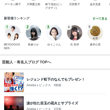
デーモン閣下
片岡愛之助
林下清志(ビッ
沢田聖子
金沢克彦
グダディ)
新登場ランキング
すべて見る
1
2
3
4
5
BEYOOOOO
島倉りか
ゆうこりん
石 安伊
蒼井心音
NDS
芸能人・有名人ブログ TOPへ
レジェンド松下のなんでもプレゼン！
Amebaトピックス
5秒前
涙が出た目玉の花火とサプライズ
Amebaトピックス
2日前