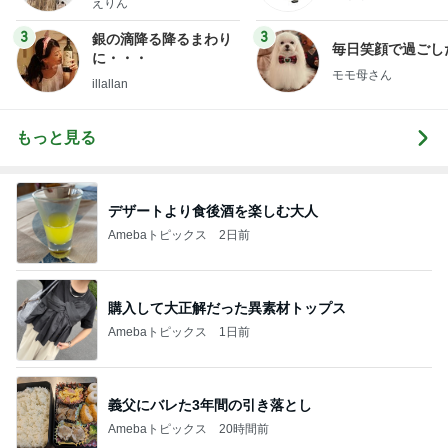
えりん
3
3
銀の滴降る降るまわり
毎日笑顔で過ごし
に・・・
モモ母さん
illallan
もっと見る
デザートより食後酒を楽しむ大人
Amebaトピックス
2日前
購入して大正解だった異素材トップス
Amebaトピックス
1日前
義父にバレた3年間の引き落とし
Amebaトピックス
20時間前