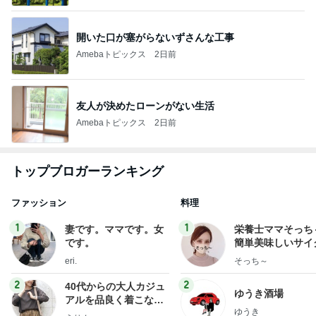
開いた口が塞がらないずさんな工事
Amebaトピックス
2日前
友人が決めたローンがない生活
Amebaトピックス
2日前
トップブロガーランキング
ファッション
料理
1
1
妻です。ママです。女
栄養士ママそっち
です。
簡単美味しいサイ
献立
eri.
そっち～
2
2
40代からの大人カジュ
ゆうき酒場
アルを品良く着こなす
ゆうき
ファッションブログ