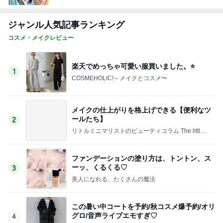
ジャンル人気記事ランキング
コスメ・メイクレビュー
楽天でめっちゃ可愛い服買いました。⭐️
1
COSMEHOLIC!～メイクとコスメ〜
メイクの仕上がりを格上げできる【便利なツ
ールたち】
2
リトルミニマリストのビューティコラム The little
minimalist's beauty colum
ファンデーションの塗り方は、トントン、ス
ーッ、くるくる♡
3
美人になれる、たくさんの魔法
この暑い中コートを予約/秋コスメ爆予約/オリ
グロ/音声ライブエモすぎ♡
4