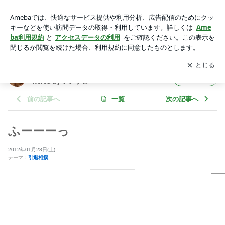
ふーーーっ | 現役力士「普天王」どすこい大相撲日記 Power
ed by アメブロ
アプリをダウンロードして
ブログの更新通知
を受け取りまし
開く
ょう。
現役力士「普天王」どすこい大相撲日記 Po
フォロー
wered by アメブロ
前の記事へ
一覧
次の記事へ
ふーーーっ
2012年01月28日(土)
テーマ：
引退相撲