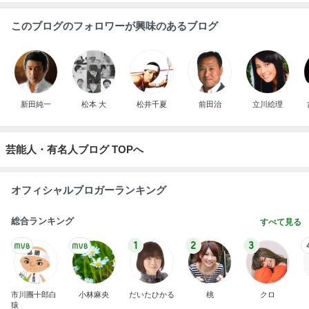
このブログのフォロワーが興味のあるブログ
新田純一
松本 大
松井千夏
前田治
立川絵理
芸能人・有名人ブログ TOPへ
オフィシャルブロガーランキング
総合ランキング
すべて見る
1
2
3
市川團十郎白
小林麻央
だいたひかる
桃
クロ
猿