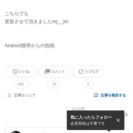
こちらでも
更新させて頂きましたm(__)m
Android携帯からの投稿
いいね
コメント
リブログ
388
33
5
記事を報告する
記事をシェア
次の記事
【ご案内】1/29(日)『普天王
気に入ったらフォロー
引退 稲川襲名 披露大相撲』
＠両国国技館
会員登録は不要です