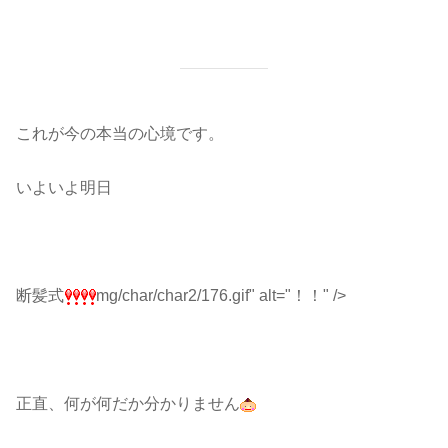
これが今の本当の心境です。
いよいよ明日
断髪式
mg/char/char2/176.gif" alt="！！" />
正直、何が何だか分かりません