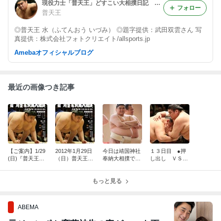
現役力士「普天王」どすこい大相撲日記 Powered by アメブロ
フォロー
普天王
◎普天王 水（ふてんおう いづみ） ◎題字提供：武田双雲さん 写
真提供：株式会社フォトクリエイト/allsports.jp
Amebaオフィシャルブログ
最近の画像つき記事
【ご案内】1/29
2012年1月29日
今日は靖国神社
１３日目 ●押
(日)『普天王引
（日）普天王引
奉納大相撲でし
し出し ＶＳ土
退 稲川襲名 披
退相撲＠両国国
た！
佐ノ海関
露大相撲』＠両
技館のお知らせ
国国技館
もっと見る
ABEMA