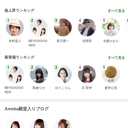
急上昇ランキング
すべて見る
1
2
3
4
5
木村直人
BEYOOOOO
美川憲一
吉岡淳
水森かおり
NDS
新登場ランキング
すべて見る
1
2
3
4
5
BEYOOOOO
島倉りか
ゆうこりん
石 安伊
蒼井心音
NDS
Ameba殿堂入りブログ