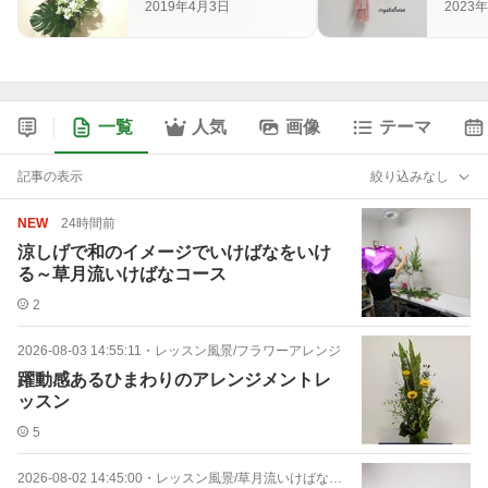
2019年4月3日
2023
花のレッスン～立川
ゃれ
フラワースクール
一覧
人気
画像
テーマ
記事の表示
絞り込みなし
NEW
24時間前
涼しげで和のイメージでいけばなをいけ
る～草月流いけばなコース
2
2026-08-03 14:55:11
・
レッスン風景/フラワーアレンジ
躍動感あるひまわりのアレンジメントレ
ッスン
5
2026-08-02 14:45:00
・
レッスン風景/草月流いけばなコース