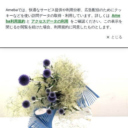
立川 西国立 草月流いけばな・フレッシュフラワーアレンジ
メント教室 アトリエクリスタルローズ
アプリをダウンロードして
ブログの更新通知
を受け取りまし
開く
ょう。
Ameblo
Home
プロフィール
草月流いけばな