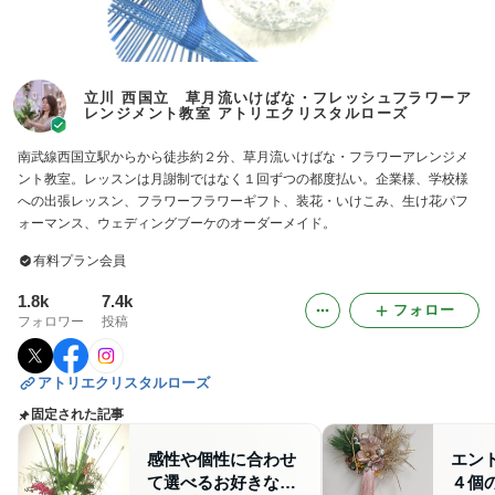
立川 西国立 草月流いけばな・フレッシュフラワーア
レンジメント教室 アトリエクリスタルローズ
南武線西国立駅からから徒歩約２分、草月流いけばな・フラワーアレンジメ
ント教室。レッスンは月謝制ではなく１回ずつの都度払い。企業様、学校様
への出張レッスン、フラワーフラワーギフト、装花・いけこみ、生け花パフ
ォーマンス、ウェディングブーケのオーダーメイド。
有料プラン会員
1.8k
7.4k
フォロー
フォロワー
投稿
アトリエクリスタルローズ
固定された記事
感性や個性に合わせ
エン
て選べるお好きなお
４個