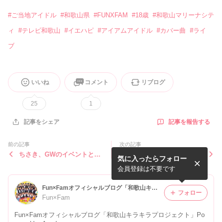
#
ご当地アイドル
#
和歌山県
#
FUNXFAM
#
18歳
#
和歌山マリーナシテ
ィ
#
テレビ和歌山
#
イエハピ
#
アイアムアイドル
#
カバー曲
#
ライ
ブ
いいね
コメント
リブログ
25
1
記事を報告する
記事をシェア
前の記事
次の記事
ちさき、GWのイベントとり
ほのか、道の駅くしがきの里
気に入ったらフォロー
あちゃんとデート♡
さんとFunxFamのGW!!
会員登録は不要です
Fun×Famオフィシャルブログ「和歌山キラキラプロジェクト」Powered by Ameba
フォロー
Fun×Fam
Fun×Famオフィシャルブログ「和歌山キラキラプロジェクト」Po