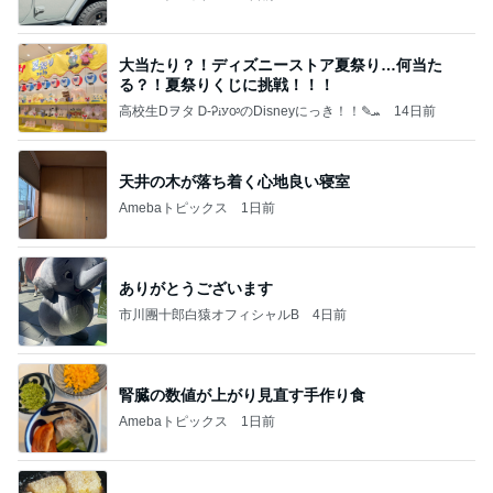
大当たり？！ディズニーストア夏祭り…何当た
る？！夏祭りくじに挑戦！！！
高校生Dヲタ Ꭰ-ᎮꭵꭹꭴのDisneyにっき！！✎ܚ
14日前
天井の木が落ち着く心地良い寝室
Amebaトピックス
1日前
ありがとうございます
市川團十郎白猿オフィシャルB
4日前
腎臓の数値が上がり見直す手作り食
Amebaトピックス
1日前