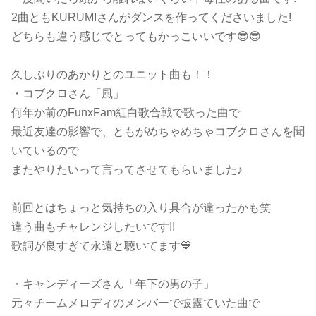
2曲ともKURUMIさんがダンスを作ってくださいました!
どちらも違う感じでとってもかっこいいです😎😎
久しぶりのあかりとのユニット曲も！！
・コブクロさん「風」
何年か前のFunxFam紅白歌合戦で歌った曲で
最近友達の影響で、ともがめちゃめちゃコブクロさんを聞
いているので
またやりたいって言ってさせてもらいました♪
前回とはちょっと気持ちの入り具合が違ったかも笑
違う曲もチャレンジしたいです!!
歌詞が良すぎて永遠と聴いてます💙
・キャンディーズさん「年下の男の子」
元々チームメロディのメンバーで披露ていた曲で