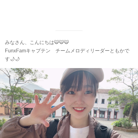
みなさん、こんにちは🐯🐯🐯
FunxFamキャプテン チームメロディリーダーともかで
す🌙🌙