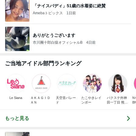
「ナイスバディ」51歳の水着姿に絶賛
Amebaトピックス
1日前
ありがとうございます
市川團十郎白猿オフィシャルB
4日前
ご当地アイドル部門ランキング
Le Siana
ＡＫＡＧＩＤ
天空音パレー
たこやきレイ
バクステ外神
N
ＡＮ
ド
ンボー
田一丁目 熊本
B
美和
もっと見る