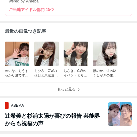
wered by Ameba
ご当地アイドル部門 15位
最近の画像つき記事
めいな、もうす
ちひろ、GWの
ちさき、GWの
ほのか、道の駅
っかり夏ですね
休日と東京遠征
イベントとりあ
くしがきの里さ
～春はいずこへ
「クロフェス20
ちゃんとデート
んとFunxFamの
～
24」でお待ちし
♡
GW!!
ています!!
もっと見る
ABEMA
辻希美と杉浦太陽が喜びの報告 芸能界
からも祝福の声