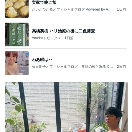
実家で晩ご飯
だいたひかるオフィシャルブログ Powered by Ame
1日前
ba
高橋英樹 ハリ治療の後に二色蕎麦
Amebaトピックス
1日前
わあ喉は‥
藤田朋子オフィシャルブログ「笑顔の種と眠る犬」
2日前
Powered by Ameba