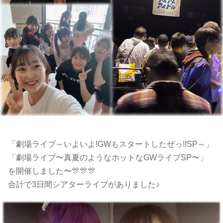
「劇場ライブ～いよいよ!GWもスタートしたぜっ!!SP～」
「劇場ライブ〜真夏のようなホットなGWライブSP〜」
を開催しました〜🎊🎊🎊
合計で3日間シアターライブがありました♪