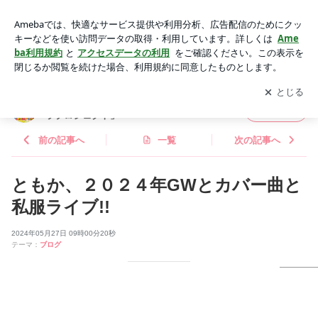
ともか、２０２４年GWとカバー曲と私服ライブ!! | Fun×Fam
オフィシャルブログ「和歌山キラキラプロジェクト」Powered
アプリをダウンロードして
ブログの更新通知
を受け取りまし
開く
by Ameba
ょう。
Fun×Famオフィシャルブログ「和歌山キラキ
フォロー
ラプロジェクト」
前の記事へ
一覧
次の記事へ
ともか、２０２４年GWとカバー曲と
私服ライブ!!
2024年05月27日 09時00分20秒
テーマ：
ブログ