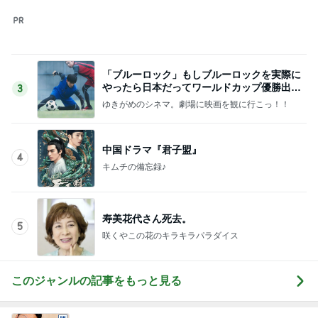
このジャンルの記事をもっと見る
レジェンド松下のなんでもプレゼン！
Amebaトピックス
21時間前
とても心に残った学生の発表
Amebaトピックス
1日前
体重が減らず今朝食べたハッシュポテト
Amebaトピックス
2日前
家を出る妻に飯の心配をした夫
Amebaトピックス
1日前