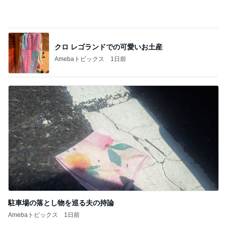
駐車場の落とし物を巡る夫の持論
Amebaトピックス
1日前
記事を読む
キスをしても落ちにくいリップライナー
Amebaトピックス
18時間前
ジャンル人気記事ランキング
映画レビュー
可哀想なひと同士…「Tシャツが乾くまで」
第4話
1