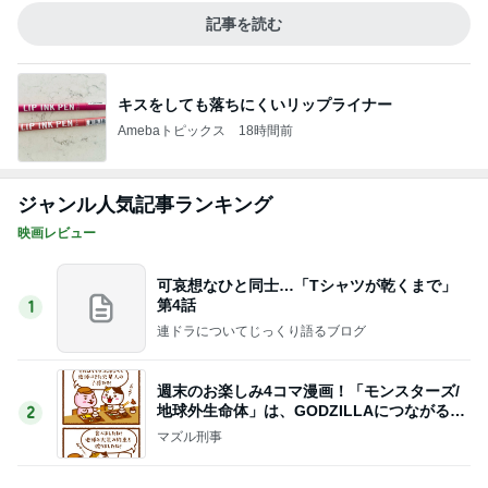
連ドラについてじっくり語るブログ
週末のお楽しみ4コマ漫画！「モンスターズ/
地球外生命体」は、GODZILLAにつながる出
2
世作！
マズル刑事
「ブルーロック」もしブルーロックを実際に
やったら日本だってワールドカップ優勝出来
3
るかもしれません
ゆきがめのシネマ。劇場に映画を観に行こっ！！
中国ドラマ『君子盟』
4
キムチの備忘録♪
寿美花代さん死去。
5
咲くやこの花のキラキラパラダイス