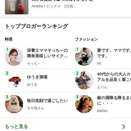
Amebaトピックス
1日前
トップブロガーランキング
料理
ファッション
1
1
栄養士ママそっち～の
妻です。ママです
簡単美味しいサイクル
です。
献立
そっち～
eri.
2
2
40代からの大人
ゆうき酒場
アルを品良く着こ
ゆうき
ファッションブロ
えりん
3
3
銀の滴降る降るま
毎日笑顔で過ごしたい
に・・・
モモ母さん
illallan
もっと見る