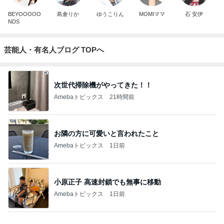
BEYOOOOO
島倉りか
ゆうこりん
MOMIママ
石 安伊
NDS
芸能人・有名人ブログ TOPへ
次世代掃除機がやってきた！！
Amebaトピックス
21時間前
お隣の方に可愛いと言われたこと
Amebaトピックス
1日前
小原正子 高速封鎖でも無事に移動
Amebaトピックス
1日前