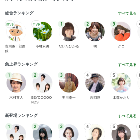
総合ランキング
すべて見る
1
2
3
市川團十郎白
小林麻央
だいたひかる
桃
クロ
猿
急上昇ランキング
すべて見る
1
2
3
4
5
木村直人
BEYOOOOO
美川憲一
吉岡淳
水森かおり
NDS
新登場ランキング
すべて見る
1
2
3
4
5