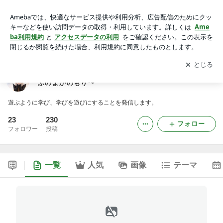
Human Scholē ふのよかの森〜ヒューマン スコーレ ふのよか
のもり〜
アプリをダウンロードして
ブログの更新通知
を受け取りまし
開く
ょう。
Human Scholē ふのよかの森〜ヒューマン スコーレ
ふのよかのもり〜
遊ぶように学び、学びを遊びにすることを発信します。
23
230
フォロー
フォロワー
投稿
一覧
人気
画像
テーマ