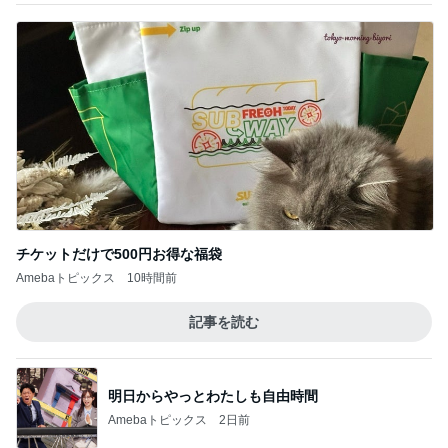
届いた春夏用の物が真冬仕様
Amebaトピックス
2日前
夜中の胸騒ぎと娘の久々の熱
Amebaトピックス
10時間前
モト冬樹 妻が不在で中華料理作り
Amebaトピックス
1日前