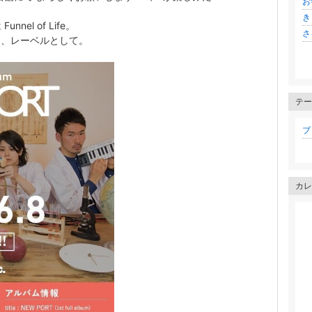
お
き
el of Life。
さる
の活動は、レーベルとして。
テー
ブロ
カレ