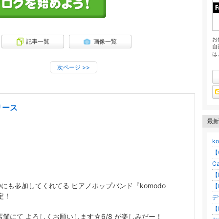
お
記事一覧
画像一覧
自
は
次ページ
>>
リリース
最新
ko
【
Ca
【F
コンピCDにも参加してくれてる ピアノポップバンド『komodo
【
決定！
デ
【
舗にて よろしくお願いします☆6/8 が楽しみだー！