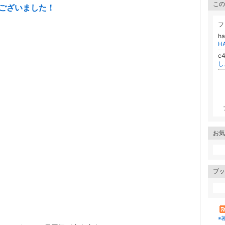
この
がとうございました！
フ
ha
HA
。
c
し
お気
ブッ
※