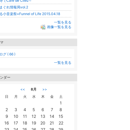
寺でCafe de Clieu～
まぐれ情報局vol.2
小音楽祭×Funnel of Life 2015.04.18
一覧を見る
画像一覧を見る
マ
グ ( 66 )
一覧を見る
ンダー
<<
8月
>>
日
月
火
水
木
金
土
1
2
3
4
5
6
7
8
9
10
11
12
13
14
15
16
17
18
19
20
21
22
23
24
25
26
27
28
29