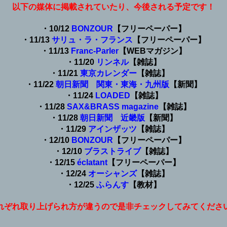
以下の媒体に掲載されていたり、今後される予定です！
・10/12
BONZOUR
【フリーペーパー】
・11/13
サリュ・ラ・フランス
【フリーペーパー】
・11/13
Franc-Parler
【WEBマガジン】
・11/20
リンネル
【雑誌】
・11/21
東京カレンダー
【雑誌】
・11/22
朝日新聞 関東・東海・九州版
【新聞】
・11/24
LOADED
【雑誌】
・11/28
SAX&BRASS magazine
【雑誌】
・11/28
朝日新聞 近畿版
【新聞】
・11/29
アインザッツ
【雑誌】
・12/10
BONZOUR
【フリーペーパー】
・12/10
ブラストライブ
【雑誌】
・12/15
éclatant
【フリーペーパー】
・12/24
オーシャンズ
【雑誌】
・12/25
ふらんす
【教材】
れぞれ取り上げられ方が違うので是非チェックしてみてくださ