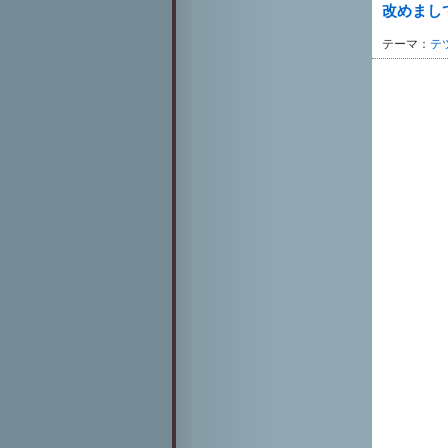
改めまし
テーマ：
テ