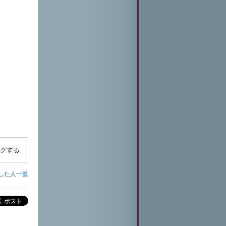
ログする
した人一覧
ポスト