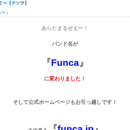
て〜【テツヲ】
ツヲ
あらたまるぜえー！
バンド名が
『
Funca
』
に
変わりました
！
そして公式ホームページもお引っ越しです！
『
funca.jp
』