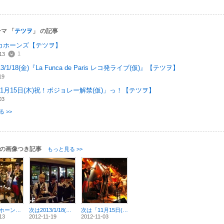
マ 「
テツヲ
」 の記事
カホーンズ【テツヲ】
1
13
3/1/18(金)『La Funca de Paris レコ発ライブ(仮)』【テツヲ】
19
1月15日(木)祝！ボジョレー解禁(仮)」っ！【テツヲ】
03
 >>
の画像つき記事
もっと見る >>
ファンカホーンズ【テツヲ】
次は2013/1/18(金)『La Funca de Paris レコ発ライブ(仮)』【テツヲ】
次は「11月15日(木)祝！ボジョレー解禁(仮)」っ！【テツヲ】
13
2012-11-19
2012-11-03