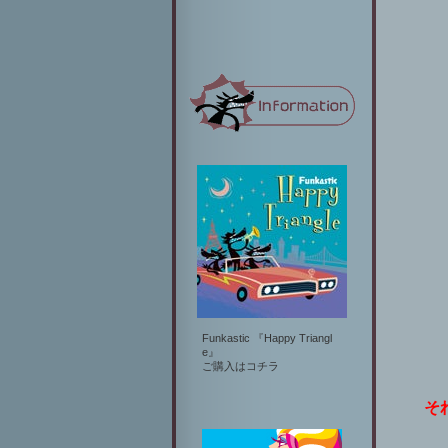
Funkastic 『Happy Triangl
e』
ご購入は
コチラ
そ