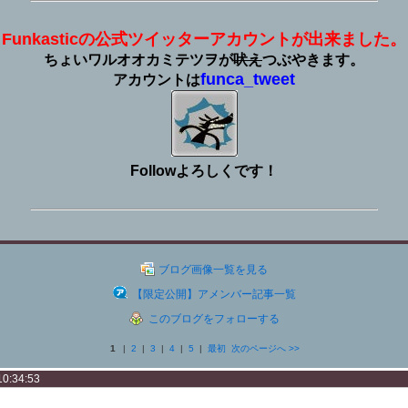
Funkasticの公式ツイッターアカウントが出来ました。
ちょいワルオオカミテツヲが
吠え
つぶやきます。
funca_tweet
アカウントは
Follow
よろしくです！
ブログ画像一覧を見る
【限定公開】アメンバー記事一覧
このブログをフォローする
1
|
2
|
3
|
4
|
5
|
最初
次のページへ
>>
10:34:53