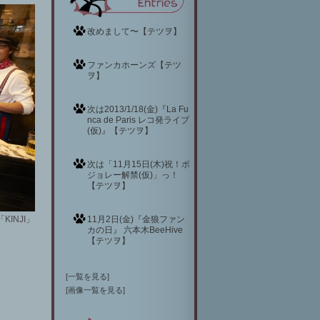
改めまして〜【テツヲ】
ファンカホーンズ【テツ
ヲ】
次は2013/1/18(金)『La Fu
nca de Paris レコ発ライブ
(仮)』【テツヲ】
次は「11月15日(木)祝！ボ
ジョレー解禁(仮)」っ！
【テツヲ】
KINJI」
11月2日(金)『金狼ファン
カの日』 六本木BeeHive
【テツヲ】
[
一覧を見る
]
[
画像一覧を見る
]