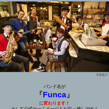
衣装協力「
バンド名が
『
Funca
』
に
変わります
！
そして公式ホームページもお引っ越しです！