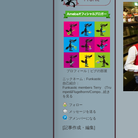
プロフィール
｜
ピグの部屋
ニックネーム：
Funkastic
自己紹介：
Funkastic members Terry (Tru
mpet&Flugelhorm/Compo...
続き
を見る
フォロー
メッセージを送る
アメンバーになる
[
記事作成・編集
]