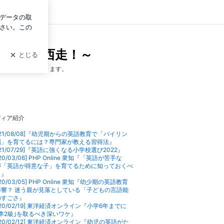
イン
日も東奔西走！～
いご報告を続々頂きます。
ディア紹介
021/08/08]『幼児期からの英語教育で「バイリン
脳」を育てるには？専門家が教える習得法』
021/07/29]『英語に強くなる小学校選び2022』
020/03/06] PHP Online 衆知『「英語が苦手な
が「英語が得意な子」を育てるために知っておくべ
と』
020/03/05] PHP Online 衆知『幼少期の英語教育
影響？ 迷う親が見落としている「子どもの言語能
のすごさ』
020/02/19] 東洋経済オンライン『小学6年までに
準2級｣を取るべき深いワケ』
020/02/12] 東洋経済オンライン『幼児の英語がた