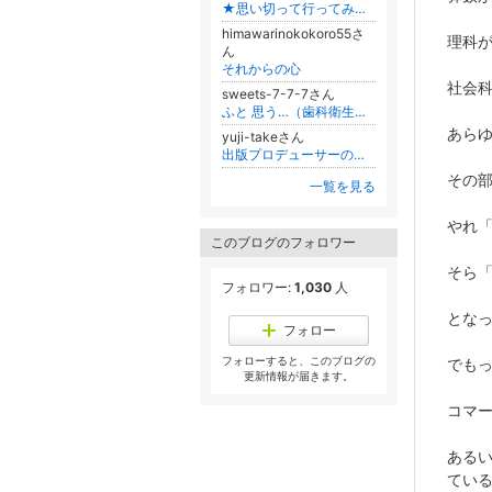
★思い切って行ってみたら★ ～～平凡なWM(ﾜｰｷﾝｸﾞﾏﾏ)のハワイ母子留学～～
himawarinokokoro55さ
理科
ん
それからの心
社会
sweets-7-7-7さん
ふと 思う…（歯科衛生士ママのきままなつぶやき）
あら
yuji-takeさん
出版プロデューサーの気まぐれ日誌
その
一覧を見る
やれ
このブログのフォロワー
そら
フォロワー:
1,030
人
とな
フォロー
フォローすると、このブログの
でも
更新情報が届きます。
コマ
ある
てい