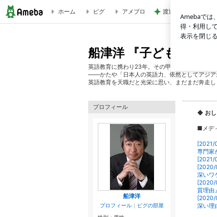
ホーム
ピグ
アメブロ
渡辺美奈代 夫との
船津洋 『子どもが英語を話しだす』 ～英語教育のために、今
船津洋 『子どもが英
英語教育に携わり23年。その甲斐あって、ネイ
――かたや「日本人の英語力、依然としてアジア
英語教育を天職だと光栄に思い、まだまだ奔走し
プロフィール
◆ お
■メデ
[202
専門家
[202
[202
深いワ
[202
質理由
船津洋
[202
プロフィール
｜
ピグの部屋
深い理