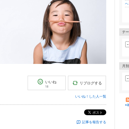
ヘ
テー
月別
いいね
リブログする
18
いいね！した人一覧
※
ポスト
記事を報告する