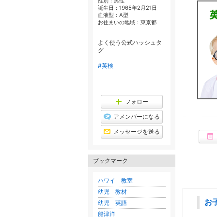
性別：
男性
誕生日：
1965年2月21日
血液型：
A型
お住まいの地域：
東京都
よく使う公式ハッシュタ
グ
#英検
フォロー
アメンバーになる
メッセージを送る
ブックマーク
ハワイ 教室
幼児 教材
お
幼児 英語
船津洋