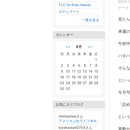
2023-0
TLC for Kids Hawaii
テーマ
エデュマート
見た
一覧を見る
来週
カレンダー
午前
<<
8月
>>
日
月
火
水
木
金
土
バタ
1
2
3
4
5
6
7
8
そん
9
10
11
12
13
14
15
16
17
18
19
20
21
22
とい
23
24
25
26
27
28
29
30
31
今月
「読
お気に入りブログ
mimoomooさん
とい
アメリカぶれライフ☆Americabure Life
lovehawaii0704さん
算数