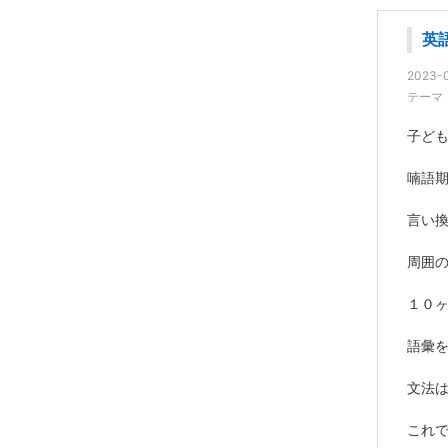
英
2023-0
テーマ
子ど
喃語
言い
周囲
１０
語彙
文法
これで