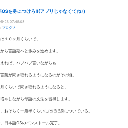
語OSを身につけろ!!(アプリじゃなくてね♪)
5-23 07:45:08
：
ブログ
もは１０ヶ月くらいで、
期から言語期へと歩みを進めます。
換えれば、バブバブ言いながらも
の言葉が聞き取れるようになるのがその頃。
ヶ月くらいで聞き取れるようになると、
を増やしながら母語の文法を習得します。
は、おそらく一歳半くらいにはほぼ身についている。
、日本語OSのインストール完了。