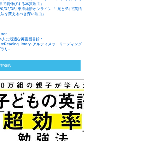
1年で劇伸びする本質理由』
020/02/05] 東洋経済オンライン『｢兄と弟｣で英語
強法を変えるべき深い理由』
ク
作物他