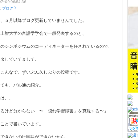
7-09 06:54:36
：
ブログ
ら、５月以降ブログ更新していませんでした。
の上智大学の言語学学会で一般発表するのと、
中のシンポジウムのコーディネーターを任されているので、
バタしていてまして、
なこんなで、ずいぶん久しぶりの投稿です。
っても、パル通の紹介。
号は、、
めるけど分からない 〜「隠れ学習障害」を克服する〜」
うことで書いています。
ができないのは国語ができないから、