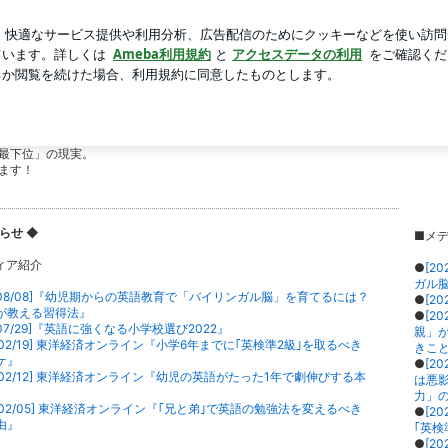
夫婦ショット
芸能人ブログ
人気ブログ
新規登録
ログ
日も東奔西走！～
語を話しだす』 ～英語教育のために、今
ティブ並みに洋書を読む小学生、英検1級合格の中学生、英語で難関大突破と、嬉し
最下位」の現実。
ます！
しらせ
◆
■メ
ィア紹介
●
[2
ガル
1/08/08]『幼児期からの英語教育で「バイリンガル脳」を育てるには？
●
[2
が教える習得法』
●
[2
1/07/29]『英語に強くなる小学校選び2022』
親」
0/02/19] 東洋経済オンライン『小学6年までに｢英検準2級｣を取るべき
きこ
ケ』
●
[2
0/02/12] 東洋経済オンライン『幼児の英語がたった1年で劇伸びする本
は悪
』
力」
0/02/05] 東洋経済オンライン『｢兄と弟｣で英語の勉強法を変えるべき
●
[2
由』
｢英検
●
[2