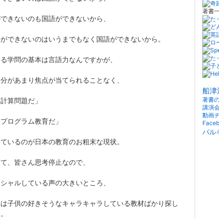
著書
ができないのも国語ができないから、
科ができないのはいうまでもなく国語ができないから。
ゆる学問の基本は言語力なんですかが、
部分があまり焦点が当てられることなく、
船津
著書
「計算問題だ」
講演
動画
「プログラム教育だ」
Face
パル
っているのが日本の教育のお粗末な現状。
って、皆さん思考停止なので、
ーシャルしている声の大きいところ、
いは子供の好きそうなキャラキャラしている教材ばかり探し
る。