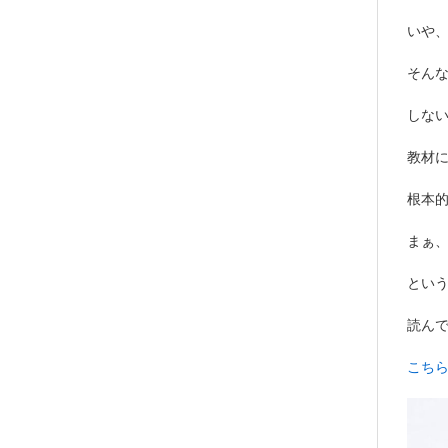
いや
そん
しな
教材
根本
まぁ
とい
読んで
こち