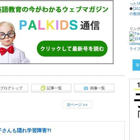
った
●
[2
の勉
リン
著
ブログトップ
記事一覧
画像一覧
次ページ
>>
子さんも隠れ学習障害?!