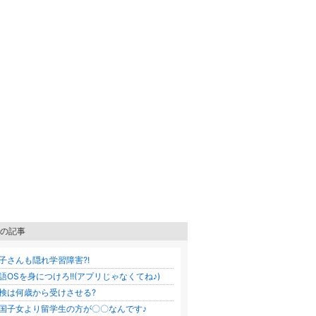
の記事
子さんも隠れ学習障害?!
語OSを身につけろ!!(アプリじゃなくてね♪)
検は何歳から受けさせる?
国子女より留学生の方が〇〇なんです♪