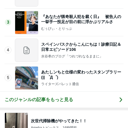
『あなたが猟奇殺人犯を裁く日』 被告人の
一挙手一投足が目の前に浮かぶリアルさ
3
むぅびぃ・とりっぷ
スペインバスクからこんにちは！診療日記＆
日常エピソード106
4
水谷孝のブログ「つれづれなるままに」
あたしンちと仕様の変わったスタンプラリー
(|| ゜Д゜)
5
ライターズパレット通信
このジャンルの記事をもっと見る
次世代掃除機がやってきた！！
Amebaトピックス
16時間前