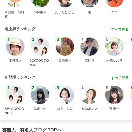
市川團十郎白
小林麻央
だいたひかる
桃
クロ
猿
急上昇ランキング
すべて見る
1
2
3
4
5
木村直人
BEYOOOOO
美川憲一
吉岡淳
水森かおり
NDS
新登場ランキング
すべて見る
1
2
3
4
5
BEYOOOOO
島倉りか
ゆうこりん
MOMIママ
石 安伊
NDS
芸能人・有名人ブログ TOPへ