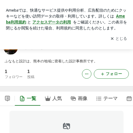
（株）ふなもと設計のブログ
アプリをダウンロードして
ブログの更新通知
を受け取りまし
開く
ょう。
（株）ふなもと設計のブログ
ふなもと設計は、熊本の地域に密着した設計事務所です。
1
1
フォロー
フォロワー
投稿
一覧
人気
画像
テーマ