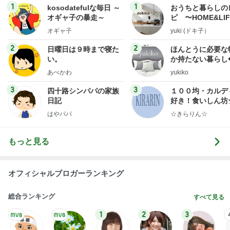
1
1
kosodatefulな毎日 ～
おうちと暮らしの
オギャ子の暴走～
ピ 〜HOME&LI
オギャ子
yuki (ドキ子）
2
2
日曜日は９時まで寝た
ほんとうに必要な
い。
か持たない暮らし
ep Life Simple
あべかわ
yukiko
ンテリアのきろく
3
3
四十路シンパパの家族
１００均・カルデ
日記
好き！食いしん坊
らりん☆のブログ
はやパパ
☆きらりん☆
もっと見る
オフィシャルブロガーランキング
総合ランキング
すべて見る
1
2
3