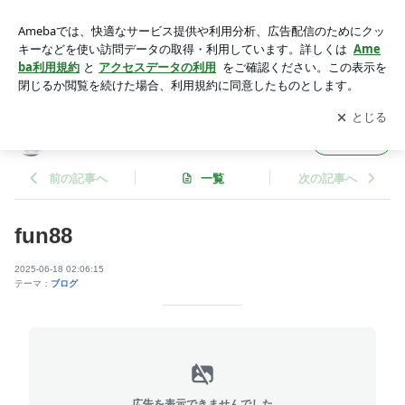
fun88 | fun88spaのブログ
アプリをダウンロードして
ブログの更新通知
を受け取りまし
開く
ょう。
fun88spaのブログ
フォロー
前の記事へ
一覧
次の記事へ
fun88
2025-06-18 02:06:15
テーマ：
ブログ
広告を表示できませんでした