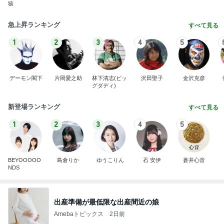
猿
急上昇ランキング
すべて見る
1
2
3
4
5
デーモン閣下
片岡愛之助
林下清志(ビッ
沢田聖子
金沢克彦
グダディ)
新登場ランキング
すべて見る
1
2
3
4
5
BEYOOOOO
島倉りか
ゆうこりん
石 安伊
蒼井心音
NDS
出産準備が最低限な出産間近の娘
Amebaトピックス
2日前