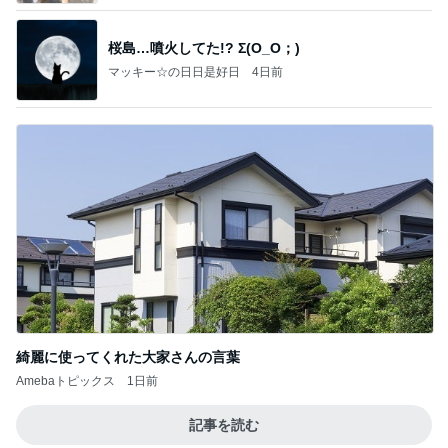
桜島…噴火してた!? Σ(O_O；)
マッキー☆の日日是好日
4日前
綺麗に使ってくれた大家さんの言葉
Amebaトピックス
1日前
記事を読む