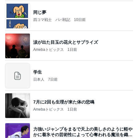
同じ夢
四コマ戦士 パパ戦記
10日前
涙が出た目玉の花火とサプライズ
Amebaトピックス
1日前
学生
日本人
7日前
7月に2回も生理が来た体の悲鳴
Amebaトピックス
1日前
力強いジャンプをまるで天上の美しさのように軽や
かに着氷その芸術性によって心奪われる魔法を織り