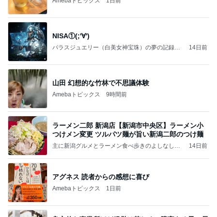
Amebaトピックス
1日前
NISA①(;'∀')
パラスジュエリー（白美女神宝珠）の夢の記録
14日前
（続編）
山田 幻想的な竹林で不思議体験
Amebaトピックス
9時間前
ラーメン二郎 新潟店【新潟市中央区】ラーメン小
つけメン変更 ツルパツ麺が旨い新潟二郎のつけ麺
主に新潟グルメとラーメン食べ歩きのよしなしご
14日前
と
アグネス 読者からの感想に喜び
Amebaトピックス
1日前