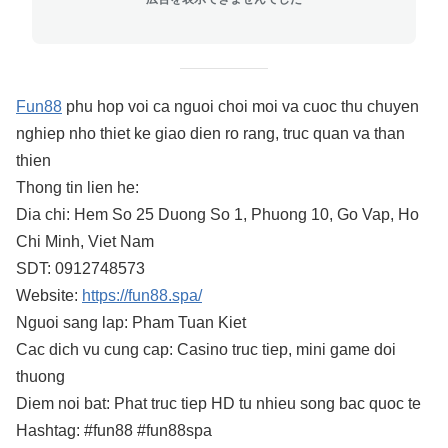
Fun88
phu hop voi ca nguoi choi moi va cuoc thu chuyen
nghiep nho thiet ke giao dien ro rang, truc quan va than
thien
Thong tin lien he:
Dia chi: Hem So 25 Duong So 1, Phuong 10, Go Vap, Ho
Chi Minh, Viet Nam
SDT: 0912748573
Website:
https://fun88.spa/
Nguoi sang lap: Pham Tuan Kiet
Cac dich vu cung cap: Casino truc tiep, mini game doi
thuong
Diem noi bat: Phat truc tiep HD tu nhieu song bac quoc te
Hashtag: #fun88 #fun88spa