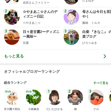
たまねぎ
y Ameba 吉田さんファ
吉田さんファミリー
ミリーオフィシャルブ
ログ
2
2
☆やまあこ☆さんのデ
母さんは今日も世
ィズニー日記
やく
☆やまあこ☆
藤緒 ミルカ
3
3
日々是甘露2〜ディズニ
白柴 『きなこ』 
ー風味〜
楽ブログ
甘露
ひろ☆みき
もっと見る
オフィシャルブロガーランキング
総合ランキング
すべて見る
1
2
3
市川團十郎白
小林麻央
だいたひかる
桃
クロ