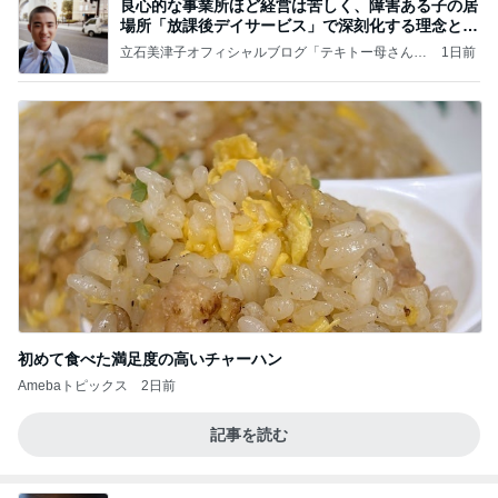
良心的な事業所ほど経営は苦しく、障害ある子の居
場所「放課後デイサービス」で深刻化する理念と現
実の
立石美津子オフィシャルブログ「テキトー母さんの
1日前
すすめ」Powered by Ameba
初めて食べた満足度の高いチャーハン
Amebaトピックス
2日前
記事を読む