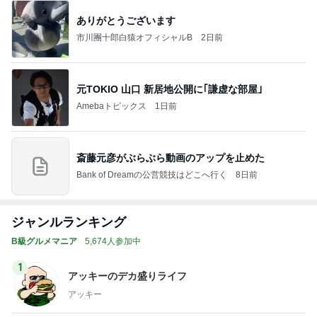
ありがとうございます
市川團十郎白猿オフィシャルB
2日前
元TOKIO 山口 新居地公開に｢謙虚な部屋｣
Amebaトピックス
1日前
斎藤元彦がぶらぶら動画のアップを止めた
Bank of Dreamの公営競技はどこへ行く
8日前
ジャンルランキング
B級グルメマニア
5,674人参加中
1
アッキーのデカ盛りライフ
アッキー