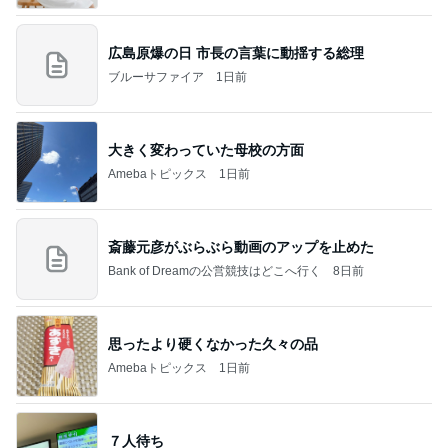
広島原爆の日 市長の言葉に動揺する総理
ブルーサファイア
1日前
大きく変わっていた母校の方面
Amebaトピックス
1日前
斎藤元彦がぶらぶら動画のアップを止めた
Bank of Dreamの公営競技はどこへ行く
8日前
思ったより硬くなかった久々の品
Amebaトピックス
1日前
７人待ち