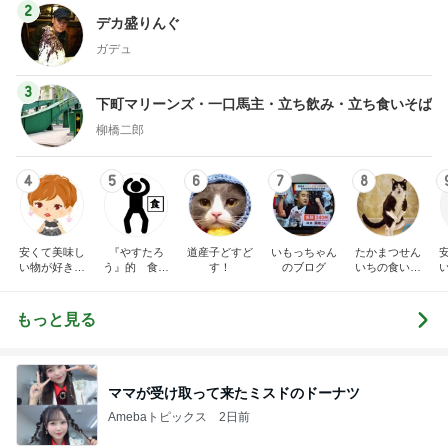
2
デカ盛りんぐ
ガデュ
3
下町マリーンズ・一口馬主・立ち飲み・立ち食いそば
柳橋二郎
4
5
6
7
8
安くて美味し
『やすたろ
道産子どすど
いもっちゃん
たかまつせん
い物が好き☆
う』的 食の
す！
のブログ
いちの食い散
彡
備忘録
らかし日記
もっと見る
ママが受け取って来たミスドのドーナツ
Amebaトピックス
2日前