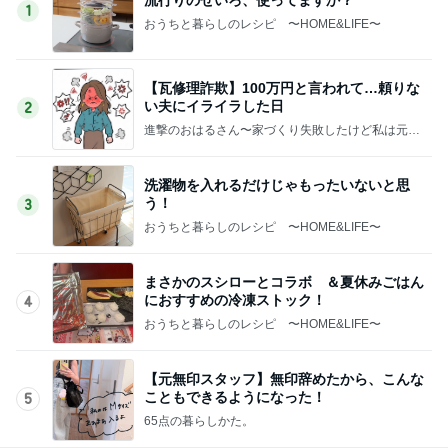
1
おうちと暮らしのレシピ 〜HOME&LIFE〜
【瓦修理詐欺】100万円と言われて…頼りな
い夫にイライラした日
2
進撃のおはるさん〜家づくり失敗したけど私は元気
です〜
洗濯物を入れるだけじゃもったいないと思
う！
3
おうちと暮らしのレシピ 〜HOME&LIFE〜
まさかのスシローとコラボ ＆夏休みごはん
におすすめの冷凍ストック！
4
おうちと暮らしのレシピ 〜HOME&LIFE〜
【元無印スタッフ】無印辞めたから、こんな
こともできるようになった！
5
65点の暮らしかた。