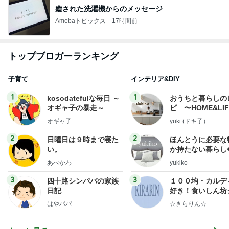
癒された洗濯機からのメッセージ
Amebaトピックス
17時間前
トップブロガーランキング
子育て
インテリア&DIY
1
1
kosodatefulな毎日 ～
おうちと暮らしの
オギャ子の暴走～
ピ 〜HOME&LI
オギャ子
yuki (ドキ子）
2
2
日曜日は９時まで寝た
ほんとうに必要な
い。
か持たない暮らし
ep Life Simple
あべかわ
yukiko
ンテリアのきろく
3
3
四十路シンパパの家族
１００均・カルデ
日記
好き！食いしん坊
らりん☆のブログ
はやパパ
☆きらりん☆