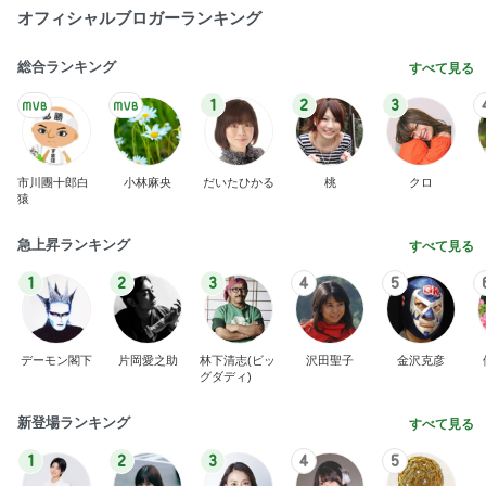
オフィシャルブロガーランキング
総合ランキング
すべて見る
1
2
3
市川團十郎白
小林麻央
だいたひかる
桃
クロ
猿
急上昇ランキング
すべて見る
1
2
3
4
5
デーモン閣下
片岡愛之助
林下清志(ビッ
沢田聖子
金沢克彦
グダディ)
新登場ランキング
すべて見る
1
2
3
4
5