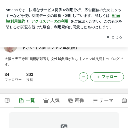
病院・薬で治らない症状／原因不明の痛みならお任せ下さい
【大阪市ファン鍼灸院】
アプリをダウンロードして
ブログの更新通知
を受け取りまし
開く
ょう。
病院・薬で治らない症状／原因不明の痛みならお任せ
下さい【大阪市ファン鍼灸院】
大阪市天王寺区 鶴橋駅最寄り 女性鍼灸師が営む【ファン鍼灸院】のブログで
す。
34
303
フォロー
フォロワー
投稿
一覧
人気
画像
テーマ