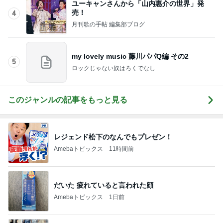
ユーキャンさんから「山内惠介の世界」発
売！
4
月刊歌の手帖 編集部ブログ
my lovely music 藤川パパQ編 その2
5
ロックじゃない奴はろくでなし
このジャンルの記事をもっと見る
レジェンド松下のなんでもプレゼン！
Amebaトピックス
11時間前
だいた 疲れていると言われた顔
Amebaトピックス
1日前