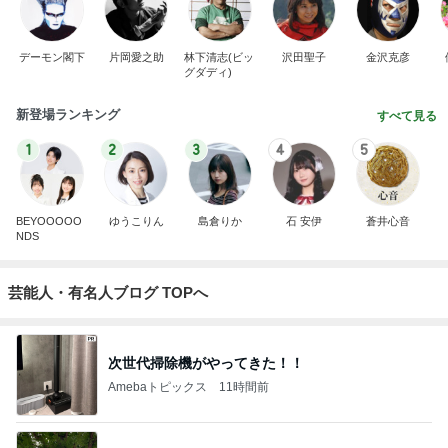
デーモン閣下
片岡愛之助
林下清志(ビッ
沢田聖子
金沢克彦
グダディ)
新登場ランキング
すべて見る
1
2
3
4
5
BEYOOOOO
ゆうこりん
島倉りか
石 安伊
蒼井心音
NDS
芸能人・有名人ブログ TOPへ
次世代掃除機がやってきた！！
Amebaトピックス
11時間前