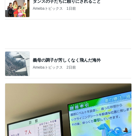
少し混んでいる整形外科での7人待ち
Amebaトピックス
1日前
記事を読む
藤原紀香 平和願う折り紙を紹介
Amebaトピックス
23時間前