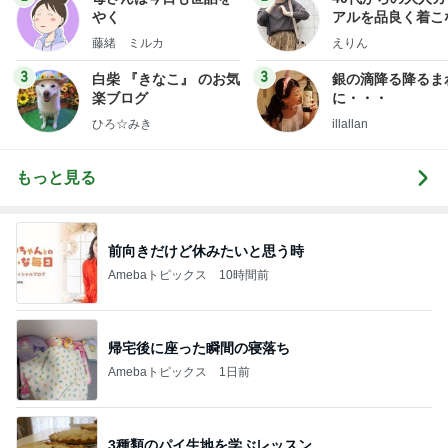
やく
アルを品良く着こ
ファッションブロ
藤緒 ミルカ
えりん
3
3
白柴 『きなこ』 のお気
銀の滴降る降るま
楽ブログ
に・・・
ひろ☆みき
illallan
もっと見る
前向きだけど休みたいと思う時
Amebaトピックス
10時間前
帰宅後に座った瞬間の寝落ち
Amebaトピックス
1日前
3種類のパイ生地を学ぶレッスン