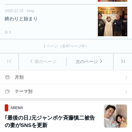
2025-12-15
・
blog
終わりと始まり
3
1
ページ（全
47
ページ中）
前のページ
次のページ
月別
テーマ別
ABEMA
｢最後の日｣元ジャンポケ斉藤慎二被告
の妻がSNSを更新