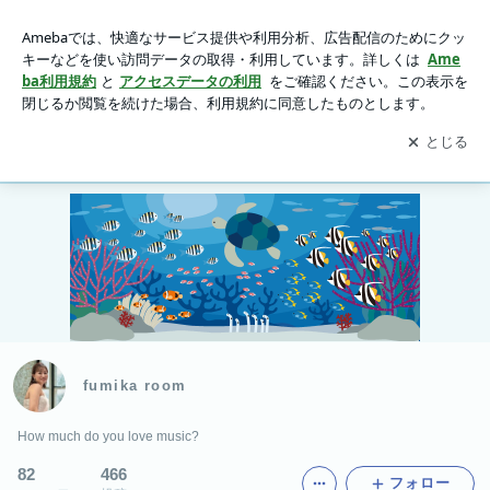
fumika room
アプリをダウンロードして
ブログの更新通知
を受け取りまし
開く
ょう。
Ameblo
Home
Profile
YouTube
fumika room
How much do you love music?
82
466
フォロー