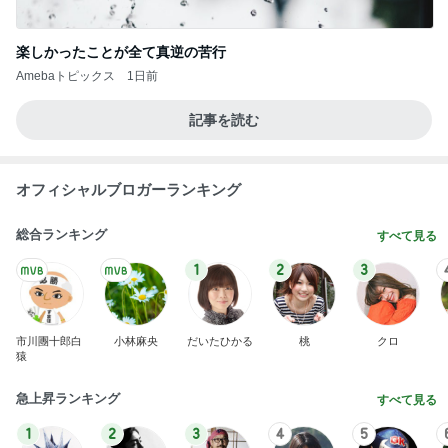
楽しかったことが全て真逆の苦行
Amebaトピックス
1日前
記事を読む
オフィシャルブロガーランキング
総合ランキング
すべて見る
1
2
3
市川團十郎白
小林麻央
だいたひかる
桃
クロ
猿
急上昇ランキング
すべて見る
1
2
3
4
5