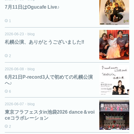
7月11日はOgucafe Live♪
1
2026-06-23
・
blog
札幌公演、ありがとうございました‼️
2
2026-06-08
・
blog
6月21日P-record3人で初めての札幌公演
へ♪
6
2026-06-07
・
blog
東京フラフェスタin池袋2026 dance＆voi
ceコラボレーション
2